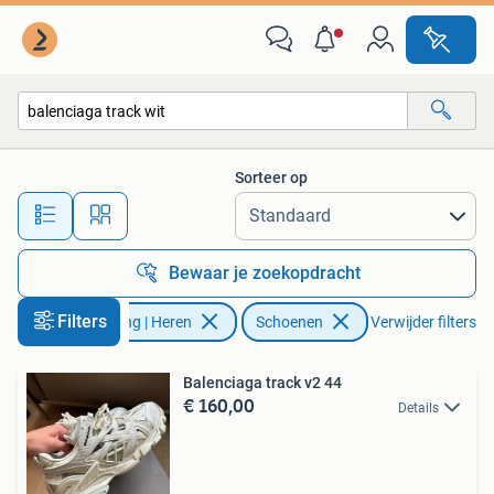
Schoenen
Sorteer op
Alle afstanden…
Bewaar je zoekopdracht
Filters
Kleding | Heren
Schoenen
Verwijder filters
Balenciaga track v2 44
€ 160,00
Details