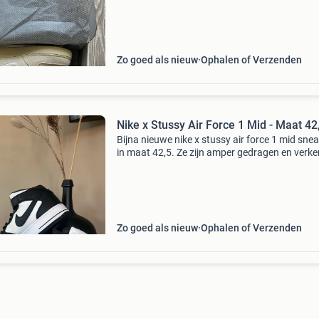
verzending is beide mogelijk verzending is dou
boxed
Zo goed als nieuw
Ophalen of Verzenden
Nike x Stussy Air Force 1 Mid - Maat 42
Bijna nieuwe nike x stussy air force 1 mid sne
in maat 42,5. Ze zijn amper gedragen en verke
uitstekende staat. Een must-have voor elke
sneakerliefhebber!
Zo goed als nieuw
Ophalen of Verzenden