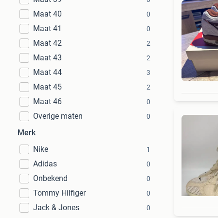
Maat 40
0
Maat 41
0
Maat 42
2
Maat 43
2
Maat 44
3
Maat 45
2
Maat 46
0
Overige maten
0
Merk
Nike
1
Adidas
0
Onbekend
0
Tommy Hilfiger
0
Jack & Jones
0