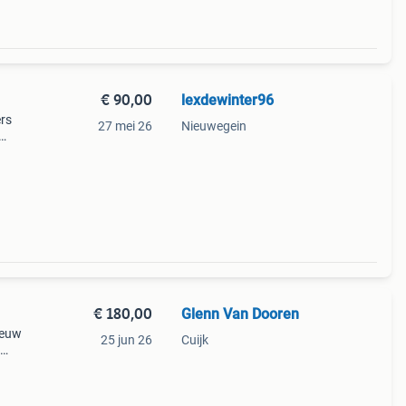
€ 90,00
lexdewinter96
ers
27 mei 26
Nieuwegein
us doe
€ 180,00
Glenn Van Dooren
ieuw
25 jun 26
Cuijk