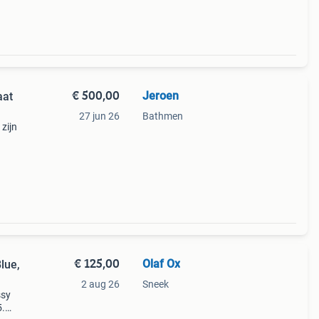
€ 500,00
Jeroen
aat
27 jun 26
Bathmen
zijn
€ 125,00
Olaf Ox
lue,
2 aug 26
Sneek
ssy
5.