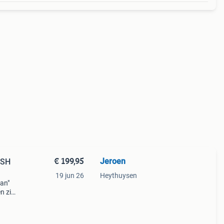
€ 199,95
Jeroen
ISH
19 jun 26
Heythuysen
tan"
 zijn