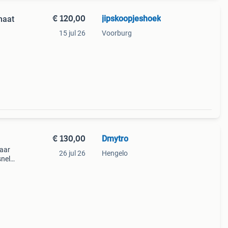
€ 120,00
jipskoopjeshoek
maat
15 jul 26
Voorburg
agen,
 met
€ 130,00
Dmytro
paar
26 jul 26
Hengelo
snel
€150.