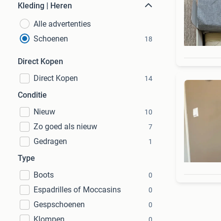
Kleding | Heren
Alle advertenties
Schoenen
18
Direct Kopen
Direct Kopen
14
Conditie
Nieuw
10
Zo goed als nieuw
7
Gedragen
1
Type
Boots
0
Espadrilles of Moccasins
0
Gespschoenen
0
Klompen
0