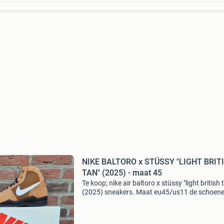
NIKE BALTORO x STÜSSY "LIGHT BRIT
TAN" (2025) - maat 45
Te koop; nike air baltoro x stüssy "light british 
(2025) sneakers. Maat eu45/us11 de schoenen
gloednieuw en worden geleverd in de originele
dozen met aankoopbevestiging. De schoene