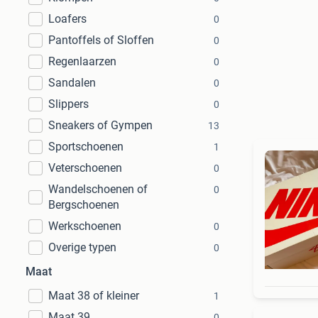
Loafers
0
Pantoffels of Sloffen
0
Regenlaarzen
0
Sandalen
0
Slippers
0
Sneakers of Gympen
13
Sportschoenen
1
Veterschoenen
0
Wandelschoenen of
0
Bergschoenen
Werkschoenen
0
Overige typen
0
Maat
Maat 38 of kleiner
1
Maat 39
0