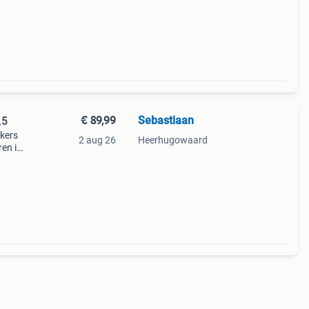
ble
€ 89,99
Sebastiaan
,5
akers
2 aug 26
Heerhugowaard
ren in