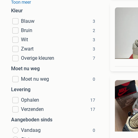
Toon meer
Kleur
Blauw
3
Bruin
2
Wit
3
Zwart
3
Overige kleuren
7
Moet nu weg
Moet nu weg
0
Levering
Ophalen
17
Verzenden
17
Aangeboden sinds
Vandaag
0