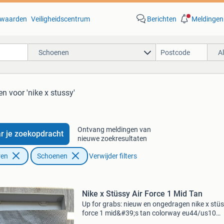
waarden
Veiligheidscentrum
Berichten
Meldingen
Schoenen
A
en
voor 'nike x stussy'
Ontvang meldingen van
r je zoekopdracht
nieuwe zoekresultaten
ren
Schoenen
Verwijder filters
Nike x Stüssy Air Force 1 Mid Tan
Up for grabs: nieuw en ongedragen nike x stüs
force 1 mid&#39;s tan colorway eu44/us10
inclusief og box + extra paar veters ophalen e