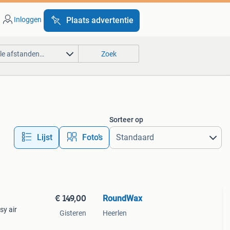
Inloggen
Plaats advertentie
lle afstanden…
Zoek
Sorteer op
Lijst
Foto’s
€ 149,00
RoundWax
sy air
Gisteren
Heerlen
n