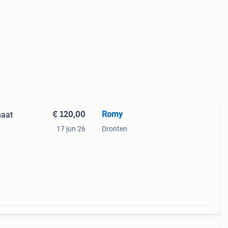
€ 120,00
Romy
maat
17 jun 26
Dronten
g
ssy