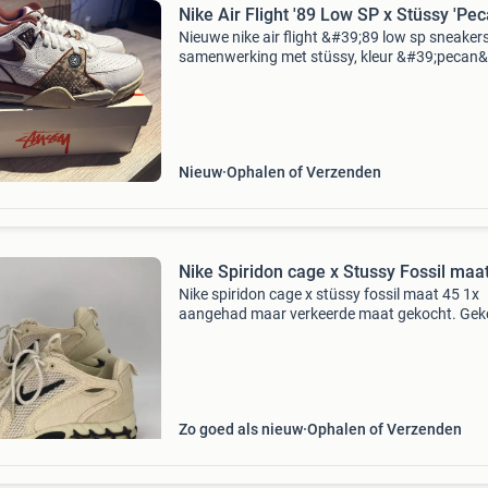
Nike Air Flight '89 Low SP x Stüssy 'Pec
Nieuwe nike air flight &#39;89 low sp sneakers
samenwerking met stüssy, kleur &#39;pecan&
Maat eu 43. Deze sneakers zijn ongedragen e
komen in de originele doos. Een unieke toevoe
Nieuw
Ophalen of Verzenden
Nike Spiridon cage x Stussy Fossil maa
Nike spiridon cage x stüssy fossil maat 45 1x
aangehad maar verkeerde maat gekocht. Gek
via snkrs, bon aanwezig, wordt uiteraard in ee
dubbele doos verzonden
Zo goed als nieuw
Ophalen of Verzenden