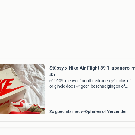
Stüssy x Nike Air Flight 89 ‘Habanero’ 
45
✅ 100% nieuw ✅ nooit gedragen ✅ inclusief
originele doos ✅ geen beschadigingen of
gebruikssporen ❌ geen aankoopbon aanwezi
mooie en zeldzame samenwerking tussen stü
en nike. De schoenen zijn altij
Zo goed als nieuw
Ophalen of Verzenden