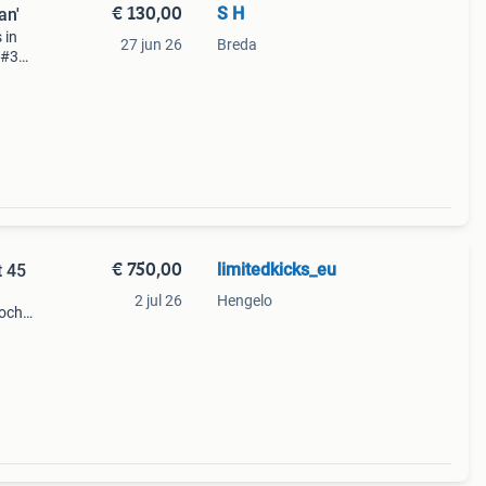
€ 130,00
S H
an'
 in
27 jun 26
Breda
#39;.
n
€ 750,00
limitedkicks_eu
t 45
2 jul 26
Hengelo
ocht
n