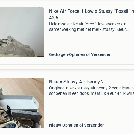
Nike Air Force 1 Low x Stussy “Fossil” 
42,5.
Hele mooie nike air force 1 low sneakers in
samenwerking met het merk stussy. Kleur
beige/sand. Maat 42,5. De schoenen zijn gedr
maar nog in goede staat. De schoenen komen
de originele schoen
Gedragen
Ophalen of Verzenden
Nike x Stussy Air Penny 2
Origineel nike x stussy air penny 2 een nieuw 
schoenen in een doos, maat uk 9 eur 44 ik wil 
verkopen, recente verkopen op stockx, vanaf 
Nieuw
Ophalen of Verzenden