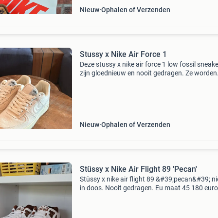
Nieuw
Ophalen of Verzenden
Stussy x Nike Air Force 1
Deze stussy x nike air force 1 low fossil sneak
zijn gloednieuw en nooit gedragen. Ze worden
geleverd zonder de originele doos, maar zijn in
perfecte staat. De prijs is onderhandelbaar, d
een
Nieuw
Ophalen of Verzenden
Stüssy x Nike Air Flight 89 'Pecan'
Stüssy x nike air flight 89 &#39;pecan&#39; n
in doos. Nooit gedragen. Eu maat 45 180 euro
vaste prijs. Alleen voor de liefhebber
aankoopbevestiging aanwezig