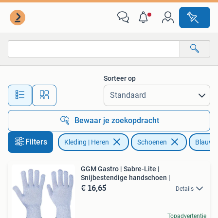
Schoenen
Sorteer op
Alle afstanden…
Bewaar je zoekopdracht
Filters
Kleding | Heren
Schoenen
Blauw
GGM Gastro | Sabre-Lite |
Snijbestendige handschoen |
€ 16,65
Details
Topadvertentie