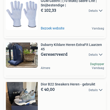
GGM Gastro | (10 stuks) Sabre-Lite |
Snijbestendige |
€ 102,33
Details
Bezoek website
Vandaag
Dubarry Kildare Heren ExtraFit Laarzen
45
Gereserveerd
Details
Dagtopper
Almere
Vandaag
Dior B22 Sneakers Heren - gebruikt
€ 40,00
Details