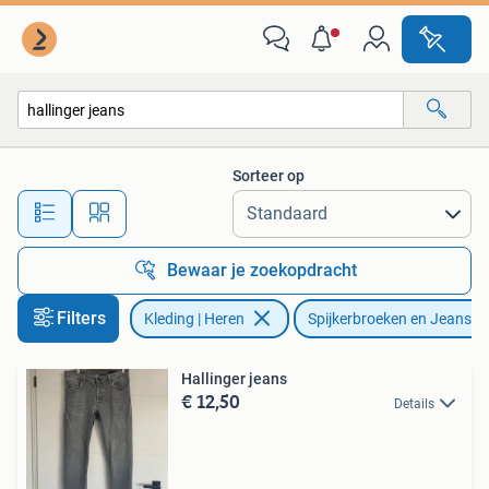
Spijkerbroeken en Jeans
Sorteer op
Alle afstanden…
Bewaar je zoekopdracht
Filters
Kleding | Heren
Spijkerbroeken en Jeans
Hallinger jeans
€ 12,50
Details