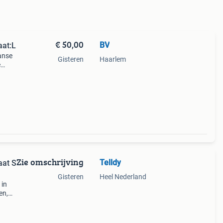
€ 50,00
BV
aat:L
anse
Gisteren
Haarlem
e
oen
e
Zie omschrijving
Telldy
aat S
Gisteren
Heel Nederland
 in
en,
ldig