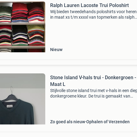
Ralph Lauren Lacoste Trui Poloshirt
Wij bieden tweedehands poloshirts voor here
in maat xs t/m xxxxl van topmerken als ralph
lauren, lacoste, hugo boss, fred perry, stone is
moncler, prada en meer. Elk shirt wordt zorgvu
g
Nieuw
Stone Island V-hals trui - Donkergroen -
Maat L
Stijlvolle stone island trui met v-hals in een die
donkergroene kleur. De trui is gemaakt van
hoogwaardige wol en verkeert in gedragen, m
goede staat. Perfect voor de koudere dagen e
gemakkelijk
Zo goed als nieuw
Ophalen of Verzenden