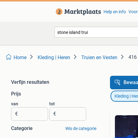
Help en info
Voor
416 
Home
Kleding | Heren
Truien en Vesten
Verfijn resultaten
Bewaa
Prijs
Kleding | He
van
tot
€
€
Categorie
Wis de categorie