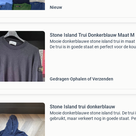
Nieuw
Stone Island Trui Donkerblauw Maat M
Mooie donkerblauwe stone island trui in maat
De trui is in goede staat en perfect voor de ko
dagen. Authentiek stone island item met het
bekende kompaslogo op de mouw. Ideaal voor
casual l
Gedragen
Ophalen of Verzenden
Stone Island trui donkerblauw
Mooie donkerblauwe stone island trui. De trui 
gebruikt, maar verkeert nog in goede staat. Pe
voor de koudere dagen en een stijlvolle toevoe
aan elke garderobe. Voorzien van het iconisch