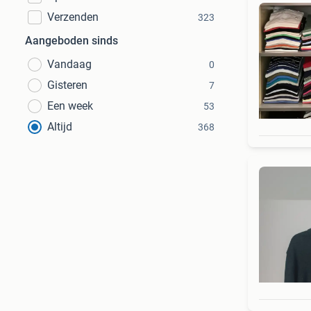
Verzenden
323
Aangeboden sinds
Vandaag
0
Gisteren
7
Een week
53
Altijd
368