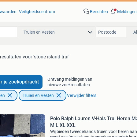
waarden
Veiligheidscentrum
Berichten
Meldingen
Truien en Vesten
A
resultaten
voor 'stone island trui'
Ontvang meldingen van
r je zoekopdracht
nieuwe zoekresultaten
ren
Truien en Vesten
Verwijder filters
Polo Ralph Lauren V-Hals Trui Heren M
M L XL XXL
Wij bieden tweedehands truien voor heren aan