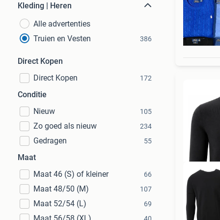
Kleding | Heren
Alle advertenties
Truien en Vesten
386
Direct Kopen
Direct Kopen
172
Conditie
Nieuw
105
Zo goed als nieuw
234
Gedragen
55
Maat
Maat 46 (S) of kleiner
66
Maat 48/50 (M)
107
Maat 52/54 (L)
69
To
Maat 56/58 (XL)
40