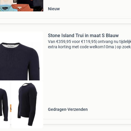
ge
Nieuw
Stone Island Trui in maat S Blauw
Van €359,95 voor €119,95| ontvang nu tijdelij
extra korting met code welkom10ma | op zoek
topkwaliteit merkkleding voor een fractie van 
nieuwprijs? Bij 95percent vind je refurbi
t 75% voordeel
Gedragen
Verzenden