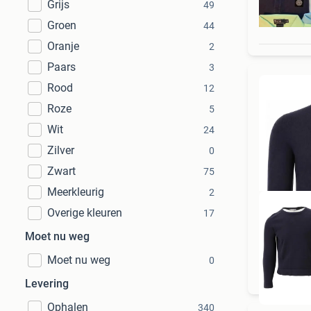
Grijs
49
Groen
44
Oranje
2
Paars
3
Rood
12
Roze
5
Wit
24
Zilver
0
Zwart
75
Meerkleurig
2
Overige kleuren
17
Moet nu weg
To
Moet nu weg
0
Levering
Ophalen
340