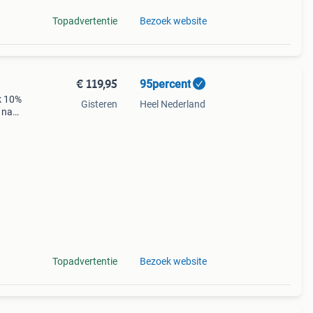
Topadvertentie
Bezoek website
€ 119,95
95percent
k 10%
Gisteren
Heel Nederland
 naar
de
Topadvertentie
Bezoek website