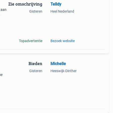
Zie omschrijving
Telldy
n aan
Gisteren
Heel Nederland
land,
ldig
Topadvertentie
Bezoek website
Bieden
Michelle
Gisteren
Heeswijk-Dinther
pe
aar
n