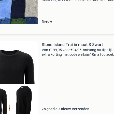
maat xs t/m xxxl van topmerken als ralph laur
lacoste, hugo boss, fred perry, stone island,
moncler, prada en meer. Elke trui wordt zorgvu
gecont
Nieuw
Stone Island Trui in maat S Zwart
Van €199,95 voor €94,95| ontvang nu tijdelijk
extra korting met code welkom10ma | op zoek
topkwaliteit merkkleding voor een fractie van 
nieuwprijs? Bij 95percent vind je refurbis
t 75% voordeel
Zo goed als nieuw
Verzenden