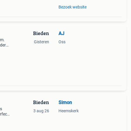
Bezoek website
Bieden
AJ
 m.
Gisteren
Oss
udere
 een
Bieden
Simon
is
3 aug 26
Heemskerk
rfect
ging
e s