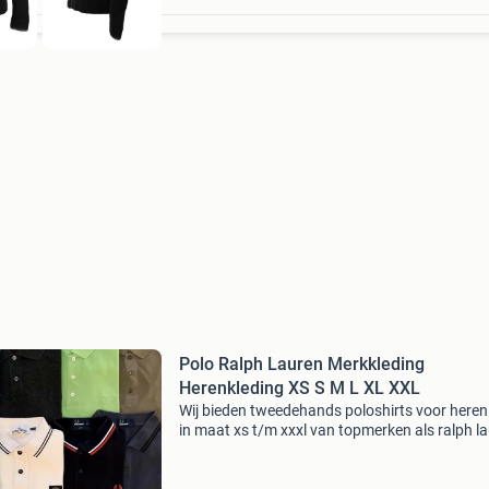
Polo Ralph Lauren Merkkleding
Herenkleding XS S M L XL XXL
Wij bieden tweedehands poloshirts voor here
in maat xs t/m xxxl van topmerken als ralph la
lacoste, hugo boss, fred perry, stone island,
moncler, prada en meer. Elk shirt wordt zorgvu