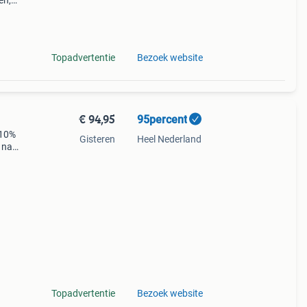
en,
ldig
Topadvertentie
Bezoek website
€ 94,95
95percent
 10%
Gisteren
Heel Nederland
 naar
de
Topadvertentie
Bezoek website