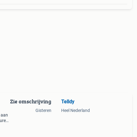
Zie omschrijving
Telldy
Gisteren
Heel Nederland
n aan
uren,
ldig