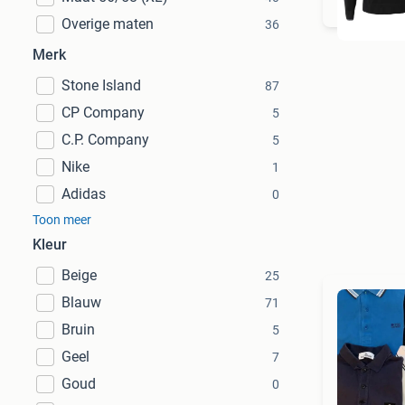
Overige maten
36
Merk
Stone Island
87
CP Company
5
C.P. Company
5
Nike
1
Adidas
0
Toon meer
Kleur
Beige
25
Blauw
71
Bruin
5
Geel
7
Goud
0