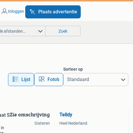
Inloggen
Plaats advertentie
lle afstanden…
Zoek
Sorteer op
Lijst
Foto’s
Zie omschrijving
Telldy
aat S
Gisteren
Heel Nederland
 in