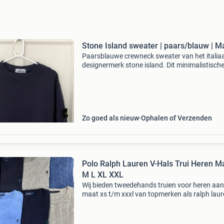
Stone Island sweater | paars/blauw | M
Paarsblauwe crewneck sweater van het italia
designermerk stone island. Dit minimalistisch
kledingstuk is gemaakt van hoogwaardig kat
en beschikt over de kenmerkende, afneembar
kompas-badge op
Zo goed als nieuw
Ophalen of Verzenden
Polo Ralph Lauren V-Hals Trui Heren M
M L XL XXL
Wij bieden tweedehands truien voor heren aan
maat xs t/m xxxl van topmerken als ralph laur
lacoste, hugo boss, fred perry, stone island,
moncler, prada en meer. Elke trui wordt zorgvu
gecont