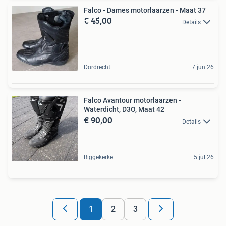
Falco - Dames motorlaarzen - Maat 37
€ 45,00
Details
Dordrecht
7 jun 26
Falco Avantour motorlaarzen -
Waterdicht, D3O, Maat 42
€ 90,00
Details
Biggekerke
5 jul 26
1
2
3