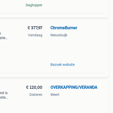
Dagtopper
€ 377,97
ChromeBurner
o
Vandaag
Nieuwkuijk
atie
las
Bezoek website
€ 120,00
OVERKAPPING/VERANDA
st is
Gisteren
Weert
ester
p
est