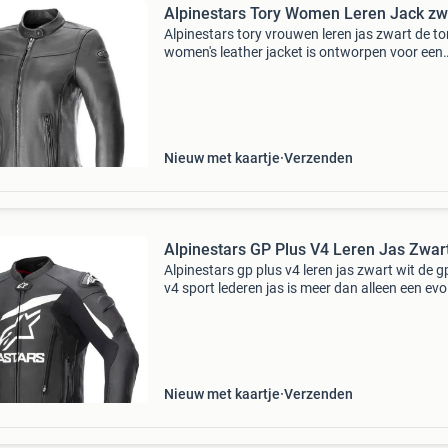
Alpinestars Tory Women Leren Jack zw
Alpinestars tory vrouwen leren jas zwart de to
women's leather jacket is ontworpen voor een
optimale damesspecifieke pasvorm en is
alpinestars moderne interpretatie van de klas
damesbikerja
Nieuw met kaartje
Verzenden
Alpinestars GP Plus V4 Leren Jas Zwar
Alpinestars gp plus v4 leren jas zwart wit de g
v4 sport lederen jas is meer dan alleen een evo
van de wereldberoemde v3, het is een complet
revolutie. Met een herzien silhouet, verbeterde
Nieuw met kaartje
Verzenden