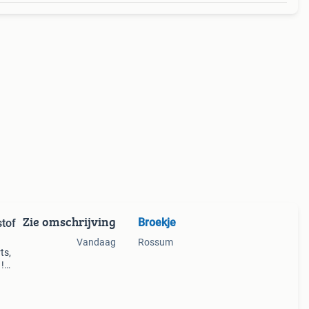
Zie omschrijving
Broekje
stof
Vandaag
Rossum
ts,
!
shoek
g z