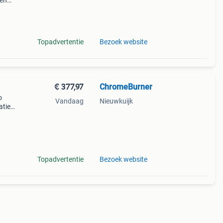
len
og
n op
Topadvertentie
Bezoek website
€ 377,97
ChromeBurner
o
Vandaag
Nieuwkuijk
atie
las
Topadvertentie
Bezoek website