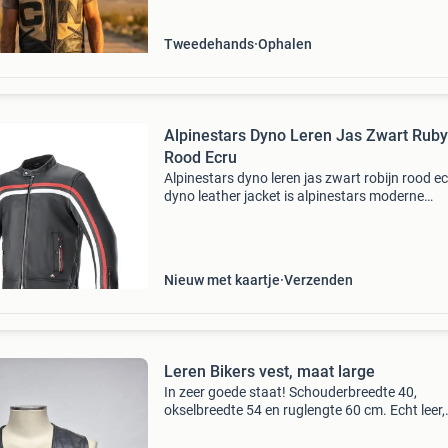
Tweedehands
Ophalen
Alpinestars Dyno Leren Jas Zwart Ruby
Rood Ecru
Alpinestars dyno leren jas zwart robijn rood e
dyno leather jacket is alpinestars moderne
interpretatie van een heritage jacket en combi
eersteklas leer en een normale pasvorm tot ee
d
Nieuw met kaartje
Verzenden
Leren Bikers vest, maat large
In zeer goede staat! Schouderbreedte 40,
okselbreedte 54 en ruglengte 60 cm. Echt leer,
soepel.