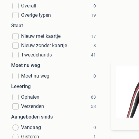
Overall
0
Overige typen
19
Staat
Nieuw met kaartje
17
Nieuw zonder kaartje
8
Tweedehands
41
Moet nu weg
Moet nu weg
0
Levering
Ophalen
63
Verzenden
53
Aangeboden sinds
Vandaag
0
Gisteren
1