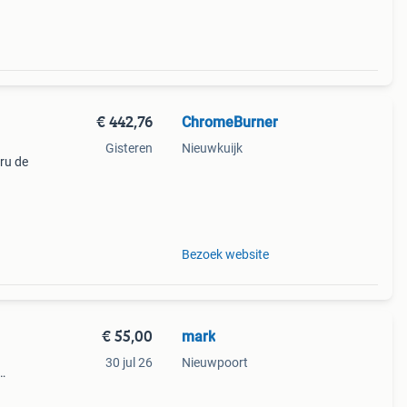
€ 442,76
ChromeBurner
Gisteren
Nieuwkuijk
cru de
neert
n jas
Bezoek website
€ 55,00
mark
30 jul 26
Nieuwpoort