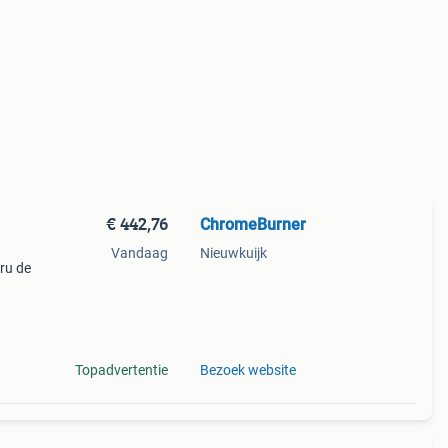
€ 442,76
ChromeBurner
Vandaag
Nieuwkuijk
cru de
neert
n jas
Topadvertentie
Bezoek website