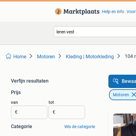
Help en info
Voor
104 r
Home
Motoren
Kleding | Motorkleding
Verfijn resultaten
Bewaa
Prijs
Motoren
van
tot
€
€
Categorie
Wis de categorie