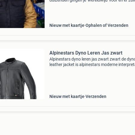
duizenden gingen je 'wereldwijd' voor en er zul
nog duizenden volgen. Uiteraard hebben we n
vele andere modellen, dus klik anders nog eve
de
Nieuw met kaartje
Ophalen of Verzenden
Alpinestars Dyno Leren Jas zwart
Alpinestars dyno leren jas zwart zwart de dyn
leather jacket is alpinestars moderne interpret
van een heritage jacket en combineert eerstek
leer en een normale pasvorm tot een jas die er
gewel
Nieuw met kaartje
Verzenden