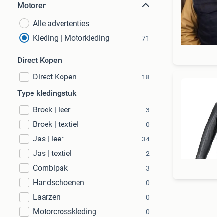
Motoren
Alle advertenties
Kleding | Motorkleding
71
Direct Kopen
Direct Kopen
18
Type kledingstuk
Broek | leer
3
Broek | textiel
0
Jas | leer
34
Jas | textiel
2
Combipak
3
Handschoenen
0
Laarzen
0
Motorcrosskleding
0