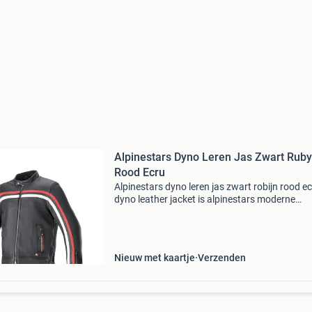
Alpinestars Dyno Leren Jas Zwart Ruby
Rood Ecru
Alpinestars dyno leren jas zwart robijn rood e
dyno leather jacket is alpinestars moderne
interpretatie van een heritage jacket en combi
eersteklas leer en een normale pasvorm tot ee
d
Nieuw met kaartje
Verzenden