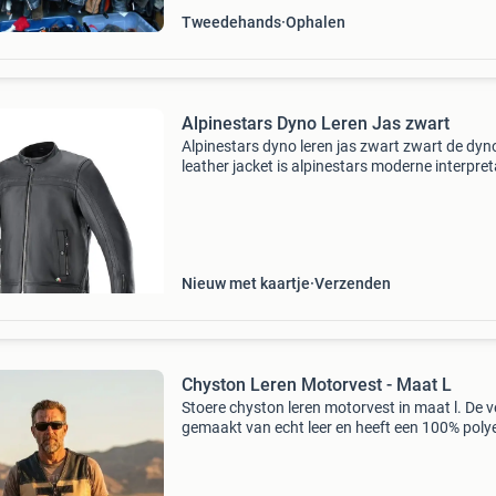
Tweedehands
Ophalen
Alpinestars Dyno Leren Jas zwart
Alpinestars dyno leren jas zwart zwart de dyn
leather jacket is alpinestars moderne interpret
van een heritage jacket en combineert eerstek
leer en een normale pasvorm tot een jas die er
gewel
Nieuw met kaartje
Verzenden
Chyston Leren Motorvest - Maat L
Stoere chyston leren motorvest in maat l. De ve
gemaakt van echt leer en heeft een 100% poly
voering. Perfect voor de motorliefhebber die o
zoek is naar een unieke en robuuste look. De v