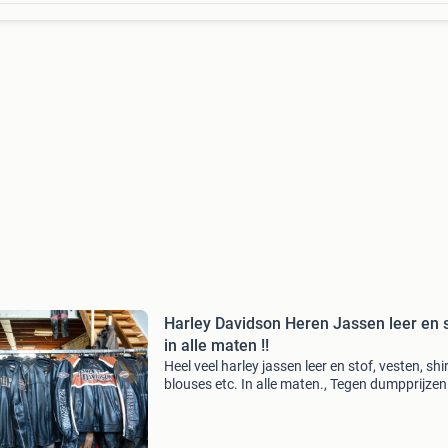
Harley Davidson Heren Jassen leer en 
in alle maten !!
Heel veel harley jassen leer en stof, vesten, shir
blouses etc. In alle maten., Tegen dumpprijzen 
Heel veel doorwaaij jassen ! Keetels wetering
25 5328bm rossum gld ( 4 km. Vanaf a2 afsla