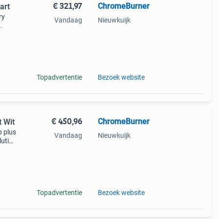
€ 321,97
ChromeBurner
art
ry
Vandaag
Nieuwkuijk
sieke
Topadvertentie
Bezoek website
€ 450,96
ChromeBurner
t Wit
p plus
Vandaag
Nieuwkuijk
lutie
e
Topadvertentie
Bezoek website