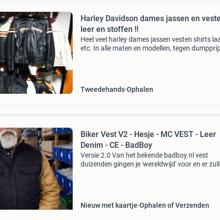
Harley Davidson dames jassen en vest
leer en stoffen !!
Heel veel harley dames jassen vesten shirts la
etc. In alle maten en modellen, tegen dumpprij
Heel veel doorwaaij jassen ! Keetels wetering
25 5328bm rossum gld ( 4 km. Vanaf a2 afsla
Tweedehands
Ophalen
Biker Vest V2 - Hesje - MC VEST - Leer
Denim - CE - BadBoy
Versie 2.0 Van het bekende badboy.nl vest
duizenden gingen je 'wereldwijd' voor en er zul
nog duizenden volgen. Uiteraard hebben we n
vele andere modellen, dus klik anders nog eve
de
Nieuw met kaartje
Ophalen of Verzenden