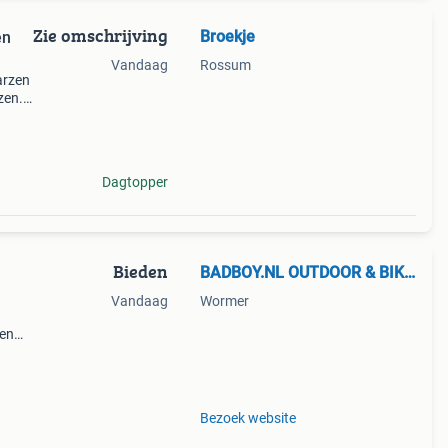
Zie omschrijving
Broekje
en
Vandaag
Rossum
arzen
zen.
shoek
g z
Dagtopper
Bieden
BADBOY.NL OUTDOOR & BIKERSHOP
Vandaag
Wormer
len
og
n op
Bezoek website