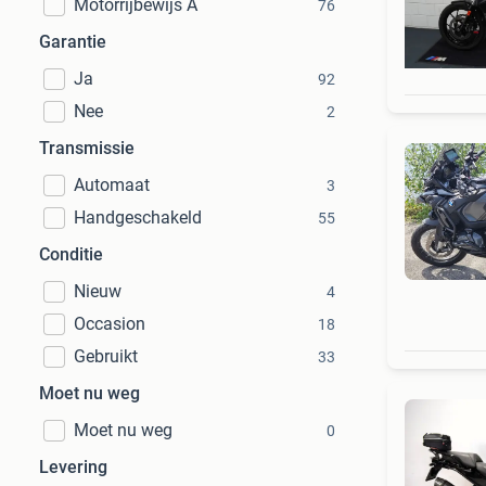
Motorrijbewijs A
76
Garantie
Ja
92
Nee
2
Transmissie
Automaat
3
Handgeschakeld
55
Conditie
Nieuw
4
Occasion
18
Gebruikt
33
Moet nu weg
Moet nu weg
0
Levering