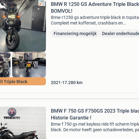
BMW R 1250 GS Adventure Triple Black
BOMVOL!
Bmw r1250 gs adventure triple black in topsta
Compleet met kofferset, crashbars en
dealeronderhoud. Klaar voor elk avontuur.
Financiering mogelijk
Dealer onderhoud
Instappen en rijden maar! Algemene informati
segment: all-road kleur: z
ll Triple Black
2021
17.280
km
BMW F 750 GS F750GS 2023 Triple bla
Historie Garantie !
Bmw f 750 gs met keyless ride tft scherm tripl
black. De motor heeft geen schadeverleden, pe
storingen en/of gebreken. Specificaties 0182 