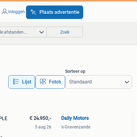
Inloggen
Plaats advertentie
lle afstanden…
Zoek
Sorteer op
Lijst
Foto’s
€ 24.950,-
Daily Motors
PLE
5 aug 26
's-Gravenzande