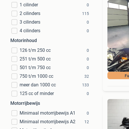
1 cilinder
0
2 cilinders
115
3 cilinders
0
4 cilinders
0
Motorinhoud
126 t/m 250 cc
0
251 t/m 500 cc
0
501 t/m 750 cc
0
750 t/m 1000 cc
Fu
32
meer dan 1000 cc
133
125 cc of minder
0
Motorrijbewijs
Minimaal motorrijbewijs A1
0
Minimaal motorrijbewijs A2
12