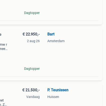
Dagtopper
€ 22.950,-
Bart
e
2 aug 26
Amsterdam
bmw r
ineel
jd
ti
Dagtopper
€ 21.500,-
P. Teunissen
Vandaag
Huissen
met
. ​Zo