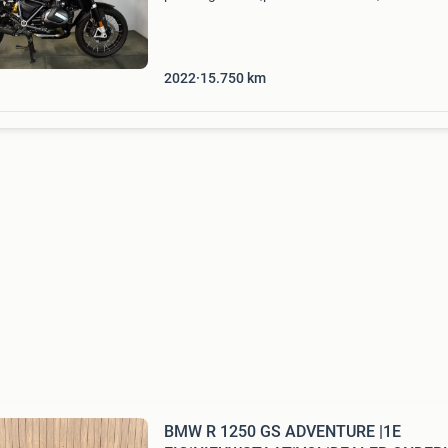
is hij uitgerust met de absolute topuitlaat voo
motor: de dr. Jekill and hyde in matzwa
2022
15.750
km
BMW R 1250 GS ADVENTURE |1E