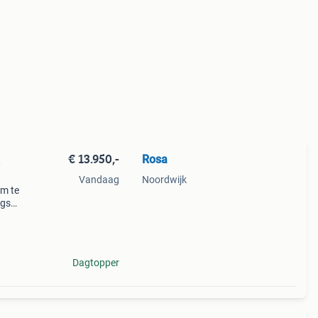
€ 13.950,-
Rosa
Vandaag
Noordwijk
om te
 gs
s
alle
Dagtopper