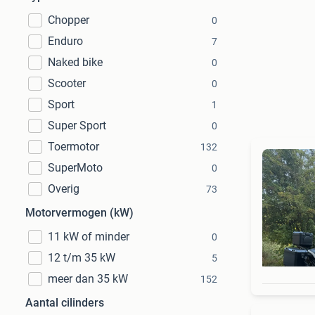
Chopper
0
Enduro
7
Naked bike
0
Scooter
0
Sport
1
Super Sport
0
Toermotor
132
SuperMoto
0
Overig
73
Motorvermogen (kW)
11 kW of minder
0
12 t/m 35 kW
5
meer dan 35 kW
152
Aantal cilinders