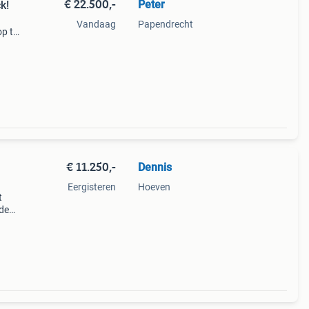
€ 22.500,-
Peter
k!
Vandaag
Papendrecht
op tot
otor
ltijd
€ 11.250,-
Dennis
Eergisteren
Hoeven
t
 de
ns