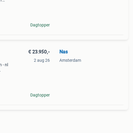
 r
 final
ple
Dagtopper
€ 23.950,-
Nas
2 aug 26
Amsterdam
 - nl
ies &
Dagtopper