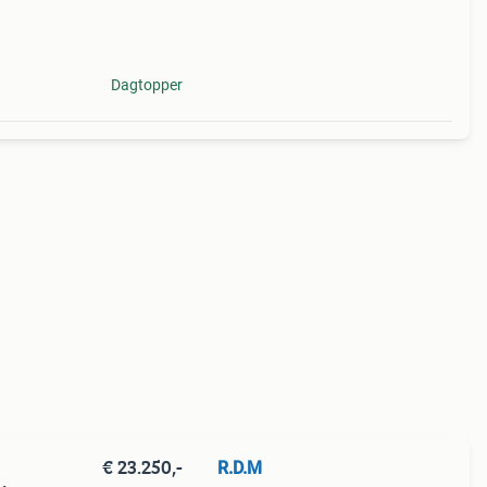
r deze
Dagtopper
€ 23.250,-
R.D.M