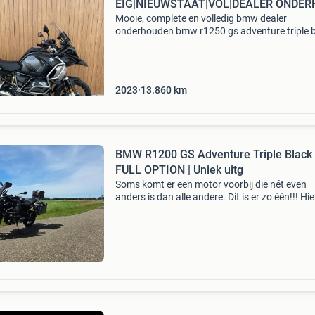
EIG|NIEUWSTAAT|VOL|DEALER ONDER
Mooie, complete en volledig bmw dealer
onderhouden bmw r1250 gs adventure triple b
afkomstig van de 1e eigenaar met slecht 13.8
Km op de teller de motor is op 25-07-2026 voo
van een servic
2023
13.860
km
BMW R1200 GS Adventure Triple Black
FULL OPTION | Uniek uitg
Soms komt er een motor voorbij die nét even
anders is dan alle andere. Dit is er zo één!!! Hie
bied ik mijn bmw r1200 gs adventure triple bla
aan. Niet omdat ik iets anders wil rijden, maar