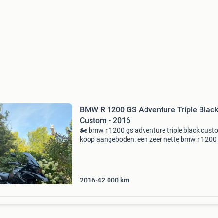
BMW R 1200 GS Adventure Triple Black
Custom - 2016
🏍️ bmw r 1200 gs adventure triple black cust
koop aangeboden: een zeer nette bmw r 1200
adventure triple black custom uit 2016 wegen
emigratie 🇳🇱 origineel nederlandse motor 📖 
boekje
2016
42.000
km