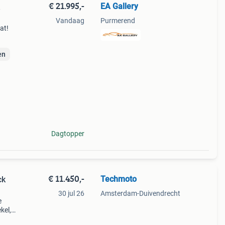
€ 21.995,-
EA Gallery
Vandaag
Purmerend
at!
en
e
Dagtopper
€ 11.450,-
Techmoto
ck
30 jul 26
Amsterdam-Duivendrecht
e
kel,
dtc