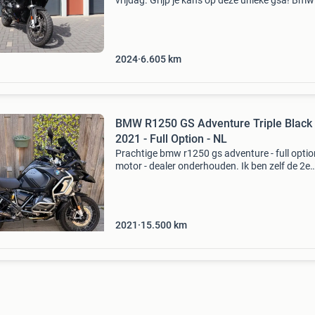
vrijdag. Grijp je kans op deze unieke gsa! Bmw
1250 gs adventure triple black 2024 akrapovic
edition prachtige bmw r 1250 gs adventure tri
2024
6.605
km
BMW R1250 GS Adventure Triple Black
2021 - Full Option - NL
Prachtige bmw r1250 gs adventure - full option
motor - dealer onderhouden. Ik ben zelf de 2e
eigenaar en de motor is uitgerust met alle
fabrieksopties die beschikbaar zijn. Specificat
fa
2021
15.500
km