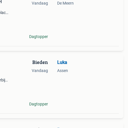
H
Vandaag
De Meern
lack,
60
rzien
Dagtopper
Bieden
Luka
Vandaag
Assen
rbij
ck
 simp
Dagtopper