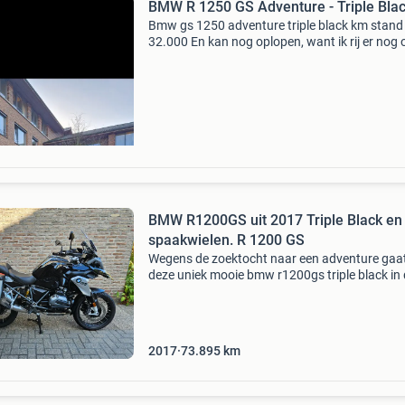
BMW R 1250 GS Adventure - Triple Blac
Bmw gs 1250 adventure triple black km stand
32.000 En kan nog oplopen, want ik rij er nog 
verkoop. Kenteken 07-mv-tx bouwjaar 2021 m
gekocht bij bmw motorrad dealer en daar ook a
in on
BMW R1200GS uit 2017 Triple Black en
spaakwielen. R 1200 GS
Wegens de zoektocht naar een adventure gaa
deze uniek mooie bmw r1200gs triple black in
verkoop. De motor komt uit 2017 en heeft
73.895Km op de teller. (Dit loopt nog op wege
gebruik). Hij is al
2017
73.895
km