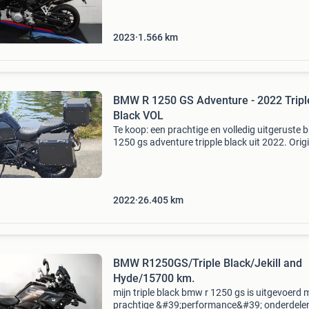
018b motorsleepmomentregeling 0192 led-
koplamp 0202 d
2023
1.566
km
BMW R 1250 GS Adventure - 2022 Tripl
Black VOL
Te koop: een prachtige en volledig uitgeruste 
1250 gs adventure tripple black uit 2022. Orig
nederlandse motor in uitstekende staat en alti
dealer onderhouden geweest. Incl alarm en cer
2022
26.405
km
BMW R1250GS/Triple Black/Jekill and
Hyde/15700 km.
​mijn triple black bmw r 1250 gs is uitgevoerd 
prachtige &#39;performance&#39; onderdelen