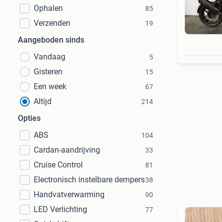
Ophalen
85
Verzenden
19
Aangeboden sinds
Vandaag
5
Gisteren
15
Een week
67
Altijd
214
Opties
ABS
104
Cardan-aandrijving
33
Cruise Control
81
Electronisch instelbare dempers
38
Handvatverwarming
90
LED Verlichting
77