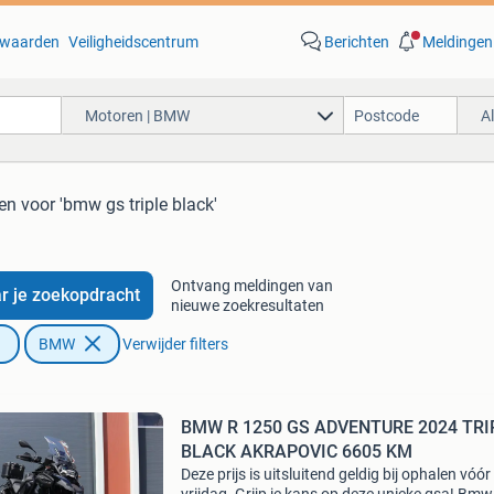
waarden
Veiligheidscentrum
Berichten
Meldingen
Motoren | BMW
A
ten
voor 'bmw gs triple black'
Ontvang meldingen van
r je zoekopdracht
nieuwe zoekresultaten
BMW
Verwijder filters
BMW R 1250 GS ADVENTURE 2024 TRI
BLACK AKRAPOVIC 6605 KM
Deze prijs is uitsluitend geldig bij ophalen vóór