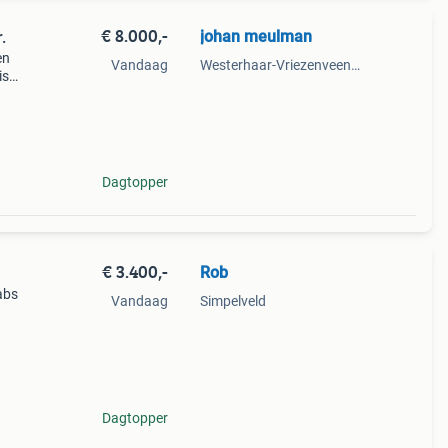
€ 8.000,-
johan meulman
.
en
Vandaag
Westerhaar-Vriezenveensewijk
is
de
e
Dagtopper
€ 3.400,-
Rob
abs
Vandaag
Simpelveld
Dagtopper