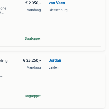
€ 2.950,-
van Veen
tone
Vandaag
Giessenburg
Ik
iets
u 5140
Dagtopper
€ 25.250,-
Jordan
inig
Vandaag
Leiden
|
4 in
Dagtopper