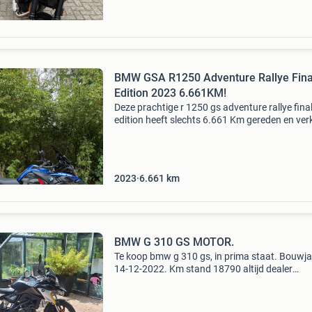
BMW GSA R1250 Adventure Rallye Fina
Edition 2023 6.661KM!
Deze prachtige r 1250 gs adventure rallye fina
edition heeft slechts 6.661 Km gereden en ver
in zeer nette staat. De motor is volledig dealer
onderhouden, afkomstig van de eerste eigena
de
2023
6.661
km
BMW G 310 GS MOTOR.
Te koop bmw g 310 gs, in prima staat. Bouwj
14-12-2022. Km stand 18790 altijd dealer
onderhouden. Met topkoffer. Met nieuwe
voorband. Methyperpro voorveren. Met usb
oplaadpunt. Met zijkoffers licht