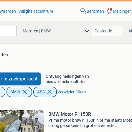
waarden
Veiligheidscentrum
Berichten
Meldingen
Motoren | BMW
A
aten
Ontvang meldingen van
r je zoekopdracht
nieuwe zoekresultaten
BMW
ABS
Verwijder filters
BMW Motor R1150R
Prima motor bmw r1150r in prima staat! Mot
droog geparkeerd in grote overdekte
parkeergelegenheid net over de grens (bij