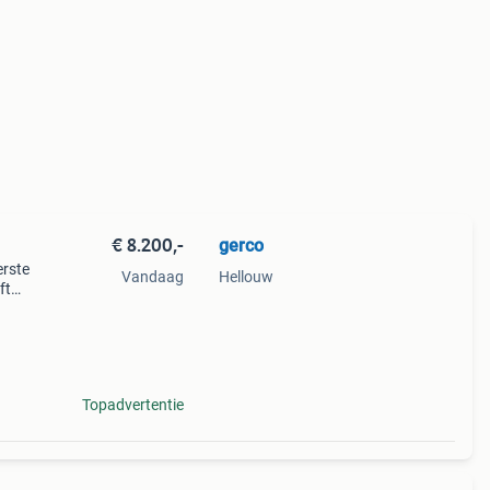
€ 8.200,-
gerco
erste
Vandaag
Hellouw
ft
 maar
hti
Topadvertentie