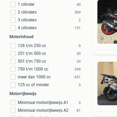
1 cilinder
40
2 cilinders
509
3 cilinders
2
4 cilinders
151
Motorinhoud
126 t/m 250 cc
0
251 t/m 500 cc
30
501 t/m 750 cc
33
750 t/m 1000 cc
299
meer dan 1000 cc
651
125 cc of minder
3
Motorrijbewijs
Minimaal motorrijbewijs A1
3
Minimaal motorrijbewijs A2
81