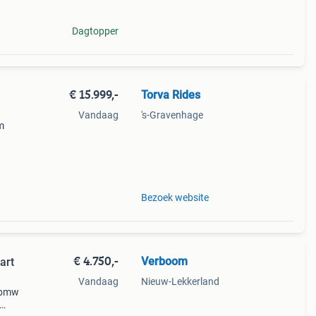
Dagtopper
€ 15.999,-
Torva Rides
Vandaag
's-Gravenhage
m
ede
mpele
Bezoek website
€ 4.750,-
Verboom
art
Vandaag
Nieuw-Lekkerland
 bmw