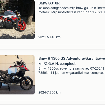
BMW G310R
Te koop aangeboden mijn bmw g310r in limes
metallic. Mijn motorfiets is van 17 april 2021. 
kocht deze bmw bij motor houtrust. De motorf
is altijd bij die dealer onderhouden en heeft n
2021
5.140
km
Bmw R 1300 GS Adventure/Garantie/we
km/Z.G.A.N. compleet
Bmw r1300gs adventure racing red 07-2024 |
7850km | 1 jaar bmw garantie | zeer compleet 
bmw dealer onderhouden. Beschrijving: een
prachtige bmw r 1300 gs adventure uit juli 202
de populaire kleu
2024
7.850
km