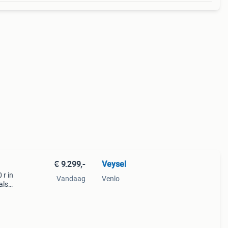
€ 9.299,-
Veysel
 r in
Vandaag
Venlo
als
lechts
ige 2