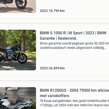
2022
18.790
km
BMW S 1000 R | M Sport | 2023 | BMW
Garantie | Dealerond.
Bmw garantie overdraagbaar grote 30.000 K
onderhoudsbeurt reeds uitgevoerd volledig
dealeronderhouden schadevrij exemplaar twe
eigenaar torva rides is ontstaan vanuit een si
overtuiging: een
2023
26.899
km
BMW R1200GS - 2004 79000 km wit/zw
met variokoffers
Te koop aangeboden: een goed onderhouden
r1200gs, uit 2004 met een nette km stand van