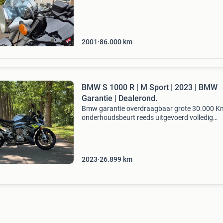
enschede), helaas beschikt de parkeerstalling
stroomvoorziening voor de
2001
86.000
km
BMW S 1000 R | M Sport | 2023 | BMW
Garantie | Dealerond.
Bmw garantie overdraagbaar grote 30.000 K
onderhoudsbeurt reeds uitgevoerd volledig
dealeronderhouden schadevrij exemplaar twe
eigenaar torva rides is ontstaan vanuit een si
overtuiging: een
2023
26.899
km