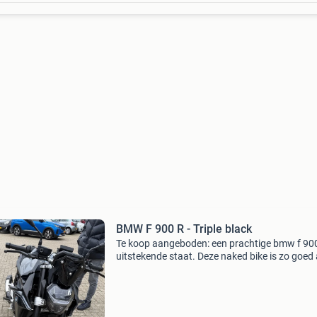
BMW F 900 R - Triple black
Te koop aangeboden: een prachtige bmw f 900
uitstekende staat. Deze naked bike is zo goed 
nieuw met een zeer lage kilometerstand van s
3339 km. De motor is uitgerust met een kracht