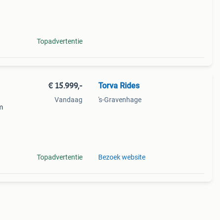
 geen
Topadvertentie
€ 15.999,-
Torva Rides
Vandaag
's-Gravenhage
m
ede
mpele
Topadvertentie
Bezoek website