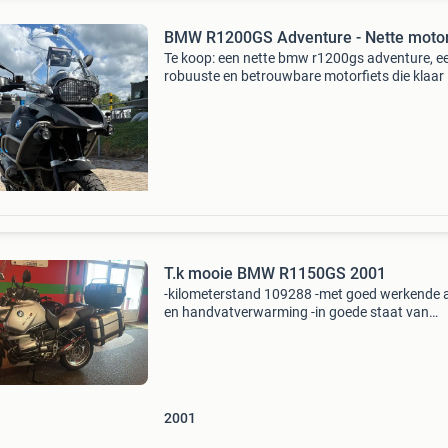
BMW R1200GS Adventure - Nette motor
Te koop: een nette bmw r1200gs adventure, e
robuuste en betrouwbare motorfiets die klaar 
voor elk avontuur. Deze motor verkeert in goe
staat met de gebruikelijke gebruikerssporen di
passen bij
T.k mooie BMW R1150GS 2001
-kilometerstand 109288 -met goed werkende 
en handvatverwarming -in goede staat van
onderhoud. Loopt perfect. Onderhouden door
motorzaak. -Met 3 delig givi kofferset met
rugkussen op topkoffer -met
2001