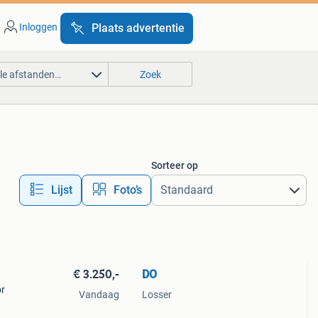
Inloggen
Plaats advertentie
lle afstanden…
Zoek
Sorteer op
Lijst
Foto’s
€ 3.250,-
DO
or
Vandaag
Losser