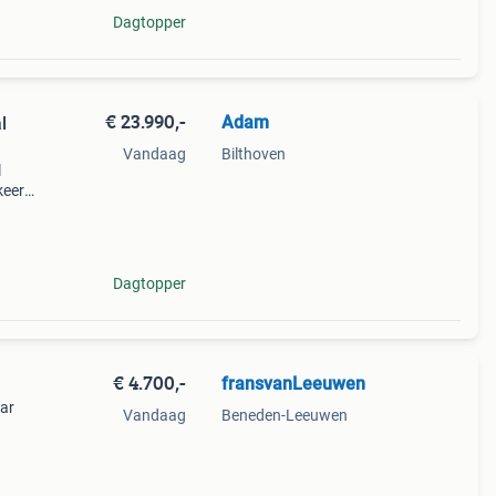
Dagtopper
€ 23.990,-
Adam
l
Vandaag
Bilthoven
l
keert
ar en
Dagtopper
€ 4.700,-
fransvanLeeuwen
aar
Vandaag
Beneden-Leeuwen