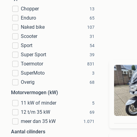
Chopper
13
Enduro
65
Naked bike
107
Scooter
31
Sport
54
Super Sport
39
Toermotor
831
SuperMoto
3
Overig
68
Motorvermogen (kW)
11 kW of minder
5
12 t/m 35 kW
69
meer dan 35 kW
1.071
Aantal cilinders