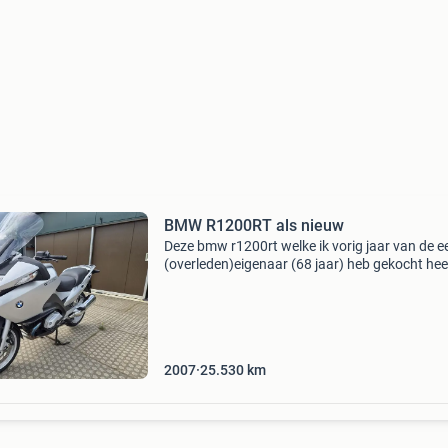
BMW R1200RT als nieuw
Deze bmw r1200rt welke ik vorig jaar van de e
(overleden)eigenaar (68 jaar) heb gekocht hee
werkelijk alle opties die je kunt bedenken. Met
25530km op de klok. Ik zou zelf met deze prac
2007
25.530
km