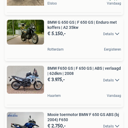
Elsloo
Vandaag
BMW G 650 GS | F 650 GS | Enduro met
koffers | A2 35kw
€ 5.150,-
Details
Rotterdam
Eergisteren
BMW F650 GS | F 650 GS | ABS | verlaagd
| 62dkm | 2008
€ 3.975,-
Details
Haarlem
Vandaag
Mooie toermotor BMW F 650 GS ABS (bj
2004) F650
€ 2.750,-
Details