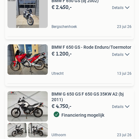
BMW F 650 GS (bj 2002)
€ 2.450,-
Details
Bergschenhoek
23 jul 26
BMW F 650 GS - Rode Enduro/Toermotor
€ 1.200,-
Details
Utrecht
13 jul 26
BMW G 650 GS F 650 GS 35KW A2 (bj
2011)
€ 4.750,-
Details
Financiering mogelijk
Uithoorn
23 jul 26