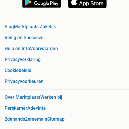
Blog
Marktplaats Zakelijk
Veilig en Succesvol
Help en Info
Voorwaarden
Privacyverklaring
Cookiebeleid
Privacyvoorkeuren
Over Marktplaats
Werken bij
Perskamer
Adevinta
2dehands
2ememain
Sitemap