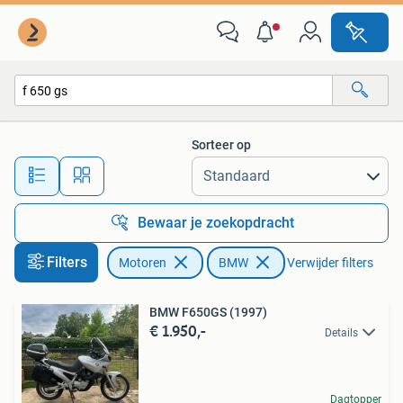
Motoren | BMW
Sorteer op
Alle afstanden…
Bewaar je zoekopdracht
Filters
Motoren
BMW
Verwijder filters
BMW F650GS (1997)
€ 1.950,-
Details
Dagtopper