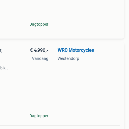
e en
Dagtopper
€ 4.990,-
WRC Motorcycles
t,
Vandaag
Westendorp
bike,
 bij
Dagtopper