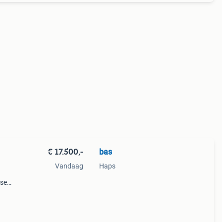
€ 17.500,-
bas
l
Vandaag
Haps
dse
t de
op 1