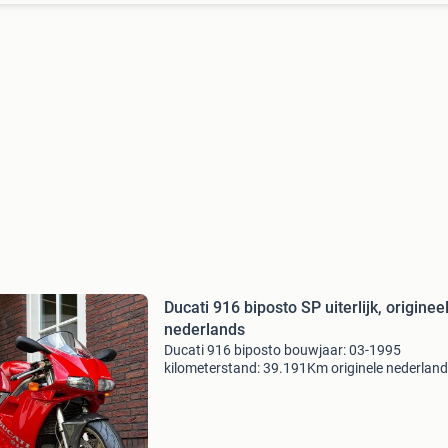
Ducati 916 biposto SP uiterlijk, originee
nederlands
Ducati 916 biposto bouwjaar: 03-1995
kilometerstand: 39.191Km originele nederlan
motor ik ben 4e eigenaar. Vorige eigenaar heef
motor 20 jaar gehad. 3 Contact sleutels, alles 
sleutel, orig