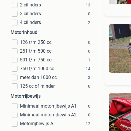
2 cilinders
13
3 cilinders
0
4 cilinders
2
Motorinhoud
126 t/m 250 cc
0
251 t/m 500 cc
0
501 t/m 750 cc
1
750 t/m 1000 cc
14
meer dan 1000 cc
3
125 cc of minder
0
Motorrijbewijs
Minimaal motorrijbewijs A1
0
Minimaal motorrijbewijs A2
0
Motorrijbewijs A
12