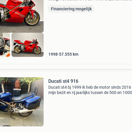
superbike heeft niet alleen de motorsportwere
Financiering mogelijk
veranderd, maar staat ook bekend als een van
mooist
1998
57.555
km
Ducati st4 916
Ducati st4 bj 1999 ik heb de motor sinds 2016 
mijn bezit en rij jaarlijks tussen de 500 en 100
er mee. Motor heeft ongeveer 5 jaar geleden 
klokken gekregen en de echte om stand is nu 