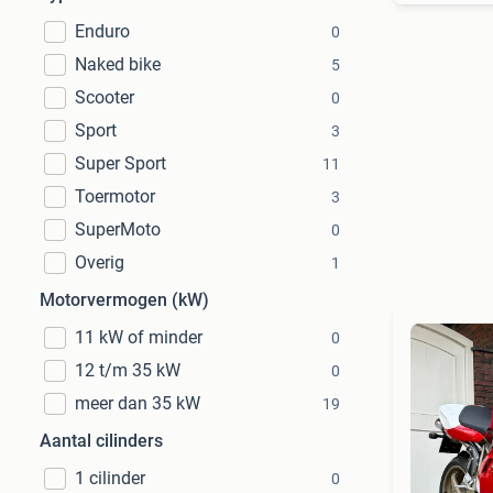
Enduro
0
Naked bike
5
Scooter
0
Sport
3
Super Sport
11
Toermotor
3
SuperMoto
0
Overig
1
Motorvermogen (kW)
11 kW of minder
0
12 t/m 35 kW
0
meer dan 35 kW
19
Aantal cilinders
1 cilinder
0