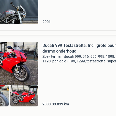
(grijs/zwart/rood) prijs: € 3750,- een prachtig
goed onderhoud
2001
Ducati 999 Testastretta, Incl: grote beur
desmo onderhoud
Zoek termen: ducati 999, 916, 996, 998, 1098,
1198, panigale 1199, 1299, testastretta, super
racemotor, sportmotor, v-motor. €500,- korting
export of voor de handels bedrijven. · Voor ha
2003
39.839
km