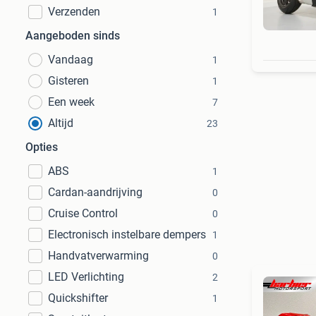
Verzenden
1
Aangeboden sinds
Vandaag
1
Gisteren
1
Een week
7
Altijd
23
Opties
ABS
1
Cardan-aandrijving
0
Cruise Control
0
Electronisch instelbare dempers
1
Handvatverwarming
0
LED Verlichting
2
Quickshifter
1