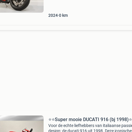
zeldzame collector items. Fonkelnieuwe ducat
panigale sp
2024
0
km
⭐️⭐️Super mooie DUCATI 916 (bj 1998)⭐️
Voor de echte liefhebbers van italiaanse passi
design: de ducati 916 uit 1998. Deze iconische