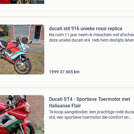
ducati st4 916 unieke rossi replica
Na ruim 11 jaar neem ik misschien wel afsche
deze unieke ducati st4. Heb hem destijds laten
spuiten bij automotocolour in volkel. Open re
pijpen met een diep zwaar geluid en uitneemb
db ki
1999
37.605
km
Ducati ST4 - Sportieve Toermotor met
Italiaanse Flair
Te koop aangeboden: een prachtige rode duca
st4, een sportieve toermotor die comfort en
prestaties combineert. Deze motor is voorzien
een krachtige 916cc motor met 2 cilinders en 
een kilom