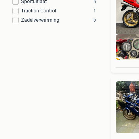
Sportuitlaat
5
Traction Control
1
Zadelverwarming
0