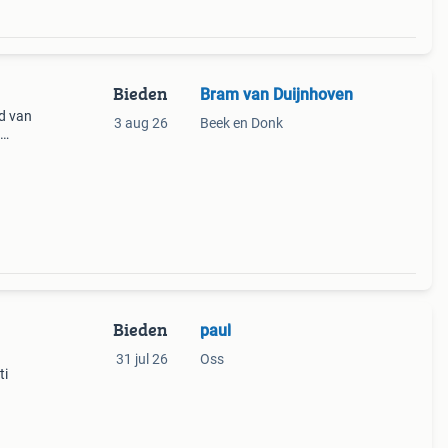
Bieden
Bram van Duijnhoven
id van
3 aug 26
Beek en Donk
mus
are
Bieden
paul
31 jul 26
Oss
ti
 van
heeft