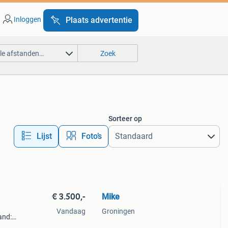
Inloggen
Plaats advertentie
lle afstanden…
Zoek
Sorteer op
Lijst
Foto’s
€ 3.500,-
Mike
Vandaag
Groningen
and: