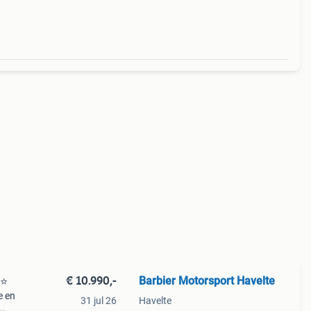
i
€ 10.990,-
Barbier Motorsport Havelte
⭐️
e en
31 jul 26
Havelte