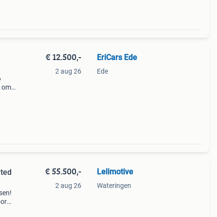
€ 12.500,-
EriCars Ede
2 aug 26
Ede
6
d om
 Een
€ 55.500,-
Lelimotive
ited
2 aug 26
Wateringen
sen!
oor