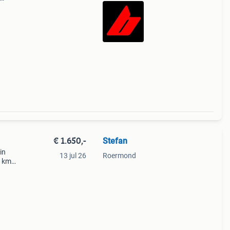
ld
 de
€ 1.650,-
Stefan
in
13 jul 26
Roermond
0 km
andere
80.