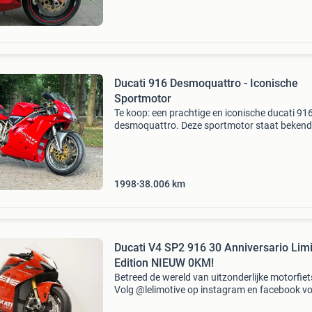
Ducati 916 Desmoquattro - Iconische
Sportmotor
Te koop: een prachtige en iconische ducati 91
desmoquattro. Deze sportmotor staat beken
zijn revolutionaire design. De motor verkeert in
goede staat en is een genot om mee te rijden.
echte kl
1998
38.006
km
Ducati V4 SP2 916 30 Anniversario Lim
Edition NIEUW 0KM!
Betreed de wereld van uitzonderlijke motorfiet
Volg @lelimotive op instagram en facebook v
exclusieve aanwinsten, iconische machines en