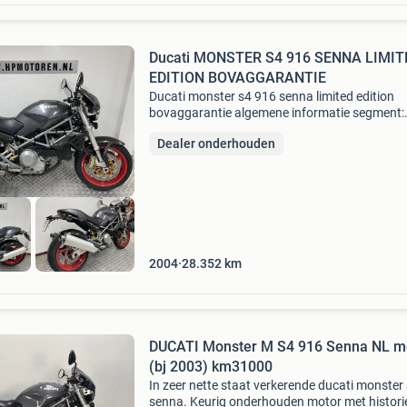
Ducati MONSTER S4 916 SENNA LIMIT
EDITION BOVAGGARANTIE
Ducati monster s4 916 senna limited edition
bovaggarantie algemene informatie segment:
sport/tour kleur: grijs metallic / rood / senna c
Dealer onderhouden
referentienummer: 6766 kenteken: mn-sv-29
technische inform
2004
28.352
km
DUCATI Monster M S4 916 Senna NL m
(bj 2003) km31000
In zeer nette staat verkerende ducati monster
senna. Keurig onderhouden motor met histori