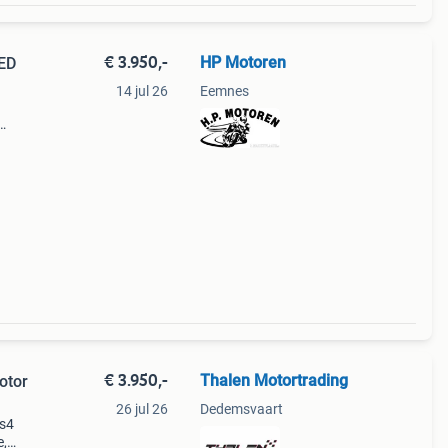
€ 3.950,-
HP Motoren
ED
14 jul 26
Eemnes
olor
€ 3.950,-
Thalen Motortrading
otor
26 jul 26
Dedemsvaart
 s4
e,