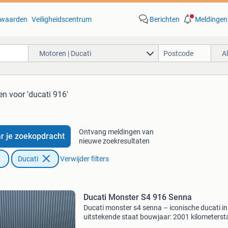
waarden
Veiligheidscentrum
Berichten
Meldingen
Motoren | Ducati
A
en
voor 'ducati 916'
Ontvang meldingen van
r je zoekopdracht
nieuwe zoekresultaten
Ducati
Verwijder filters
Ducati Monster S4 916 Senna
Ducati monster s4 senna – iconische ducati in
uitstekende staat bouwjaar: 2001 kilometerst
69.500 Km kleur: senna-uitvoering