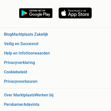
Blog
Marktplaats Zakelijk
Veilig en Succesvol
Help en Info
Voorwaarden
Privacyverklaring
Cookiebeleid
Privacyvoorkeuren
Over Marktplaats
Werken bij
Perskamer
Adevinta