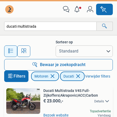
Motoren | Ducati
Sorteer op
Alle afstanden…
Bewaar je zoekopdracht
Filters
Motoren
Ducati
Verwijder filters
Ducati Multistrada V4S Full-
Zijkoffers|Akrapovic|ACC|Carbon
€ 23.000,-
Details
Topadvertentie
Bezoek website
Vandaag