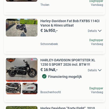
Dagtopper
Tholen
Vandaag
Harley-Davidson Fat Bob FXFBS 114CI
Vance & Hines uitlaat
€ 14.950,-
Details
Dagtopper
Schoonebeek
Vandaag
HARLEY-DAVIDSON SPORTSTER XL
1250 S SPORT 2026 incl. BTW !!!
€ 16.948,-
Details
Financiering mogelijk
Dagtopper
Bosschenhoofd
Vandaag
Harley Davidson "Forty EIght", 2010,