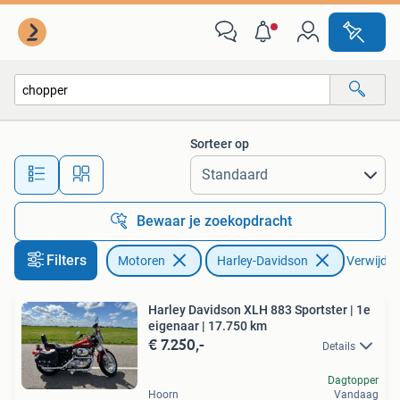
Motoren | Harley-Davidson
Sorteer op
Alle afstanden…
Bewaar je zoekopdracht
Filters
Motoren
Harley-Davidson
Verwijder 
Harley Davidson XLH 883 Sportster | 1e
eigenaar | 17.750 km
€ 7.250,-
Details
Dagtopper
Hoorn
Vandaag