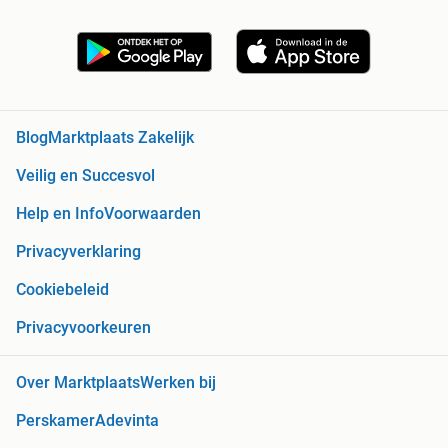
Blog
Marktplaats Zakelijk
Veilig en Succesvol
Help en Info
Voorwaarden
Privacyverklaring
Cookiebeleid
Privacyvoorkeuren
Over Marktplaats
Werken bij
Perskamer
Adevinta