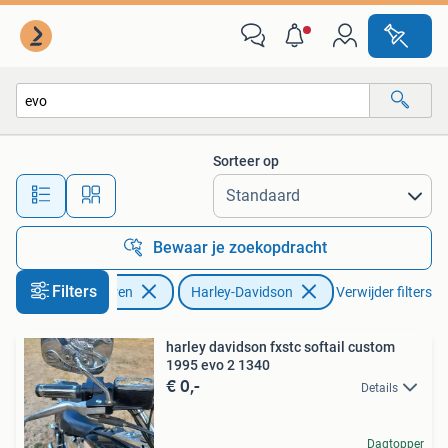
Motoren | Harley-Davidson
Sorteer op
Alle afstanden…
Bewaar je zoekopdracht
Filters
Motoren
Harley-Davidson
Verwijder filters
harley davidson fxstc softail custom
1995 evo 2 1340
€ 0,-
Details
Dagtopper