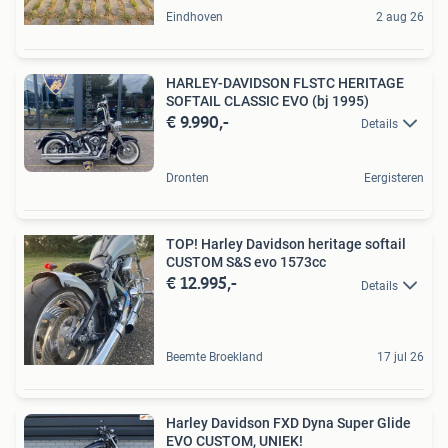
Eindhoven
2 aug 26
HARLEY-DAVIDSON FLSTC HERITAGE
SOFTAIL CLASSIC EVO (bj 1995)
€ 9.990,-
Details
Dronten
Eergisteren
TOP! Harley Davidson heritage softail
CUSTOM S&S evo 1573cc
€ 12.995,-
Details
Beemte Broekland
17 jul 26
Harley Davidson FXD Dyna Super Glide
EVO CUSTOM, UNIEK!