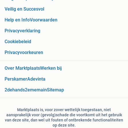
Veilig en Succesvol
Help en Info
Voorwaarden
Privacyverklaring
Cookiebeleid
Privacyvoorkeuren
Over Marktplaats
Werken bij
Perskamer
Adevinta
2dehands
2ememain
Sitemap
Marktplaats is, voor zover wettelijk toegestaan, niet
aansprakelijk voor (gevolg)schade die voortkomt uit het gebruik
van deze site, dan wel uit fouten of ontbrekende functionaliteiten
op deze site.