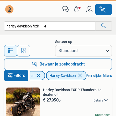
Motoren | Harley-Davidson
Sorteer op
Alle afstanden…
Bewaar je zoekopdracht
Filters
Motoren
Harley-Davidson
Verwijder filters
Harley Davidson FXDR Thunderbike
dealer o.h.
€ 27.950,-
Details
Dagtopper