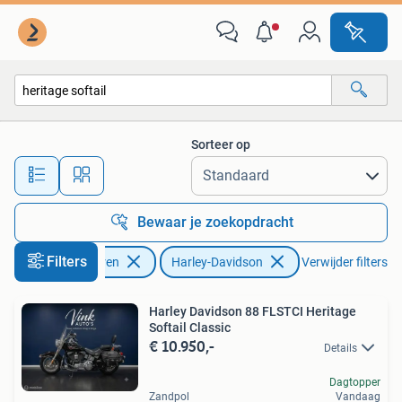
Motoren | Harley-Davidson
Sorteer op
Alle afstanden…
Bewaar je zoekopdracht
Filters
Motoren
Harley-Davidson
Verwijder filters
Harley Davidson 88 FLSTCI Heritage
Softail Classic
€ 10.950,-
Details
Dagtopper
Zandpol
Vandaag