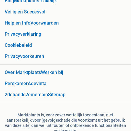
Blog
Marktplaats Zakelijk
Veilig en Succesvol
Help en Info
Voorwaarden
Privacyverklaring
Cookiebeleid
Privacyvoorkeuren
Over Marktplaats
Werken bij
Perskamer
Adevinta
2dehands
2ememain
Sitemap
Marktplaats is, voor zover wettelijk toegestaan, niet
aansprakelijk voor (gevolg)schade die voortkomt uit het gebruik
van deze site, dan wel uit fouten of ontbrekende functionaliteiten
op deze site.