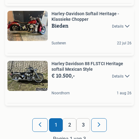
Harley-Davidson Softail Heritage -
Klassieke Chopper
Bieden
Details
Susteren
22 jul 26
Harley Davidson 88 FLSTCI Heritage
softail Mexican Style
€ 10.500,-
Details
Noordhorn
1 aug 26
1
2
3
Pagina 1 van 3