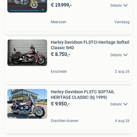
€ 19.999,-
Details
Meerssen
Vandaag
Harley Davidson FLSTCI Heritage Softail
Classic 5HD
€ 8.750,-
Details
Enschede
2 aug 26
Harley-Davidson FLSTC SOFTAIL
HERITAGE CLASSIC (bj 1999)
€ 9.950,-
Details
Drachten-Azeven
4 aug 26