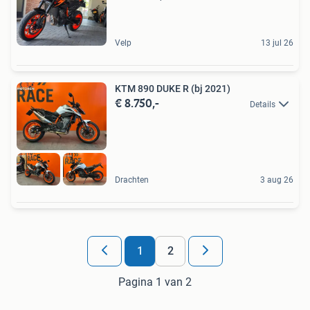
Velp
13 jul 26
KTM 890 DUKE R (bj 2021)
€ 8.750,-
Details
Drachten
3 aug 26
1
2
Pagina 1 van 2