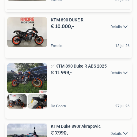
KTM 890 DUKE R
€ 10.000,-
Details
Ermelo
18 jul 26
✅️ KTM 890 Duke R ABS 2025
€ 11.999,-
Details
De Goorn
27 jul 26
KTM Duke 890r Akrapovic
€ 7.990,-
Details