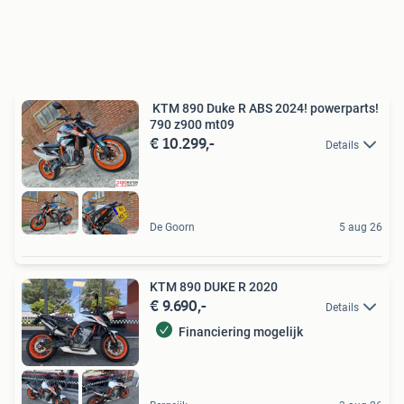
️ KTM 890 Duke R ABS 2024! powerparts!
790 z900 mt09
€ 10.299,-
Details
De Goorn
5 aug 26
KTM 890 DUKE R 2020
€ 9.690,-
Details
Financiering mogelijk