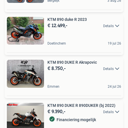
Bergeijk
3 aug 26
KTM 890 duke R 2023
€ 12.499,-
Details
Doetinchem
19 jul 26
KTM 890 DUKE R Akrapovic
€ 8.750,-
Details
Emmen
24 jul 26
️KTM 890 DUKE R 890DUKER (bj 2022)️
€ 9.390,-
Details
Financiering mogelijk