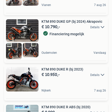
Vianen
7 aug 26
KTM 890 DUKE GP (bj 2024) Akrapovic
€ 10.790,-
Details
Financiering mogelijk
Oudemolen
Vandaag
KTM 890 DUKE R (bj 2023)
€ 10.950,-
Details
Nijkerk
7 aug 26
KTM 890 DUKE R ABS (bj 2020)