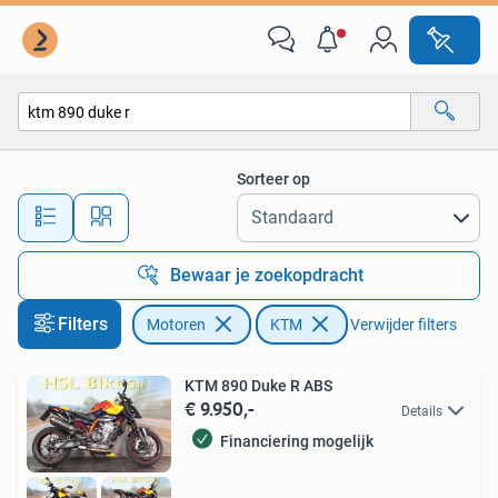
Motoren | KTM
Sorteer op
Alle afstanden…
Bewaar je zoekopdracht
Filters
Motoren
KTM
Verwijder filters
KTM 890 Duke R ABS
€ 9.950,-
Details
Financiering mogelijk