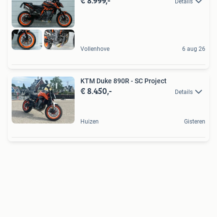
€ 8.999,-
Details
Vollenhove
6 aug 26
KTM Duke 890R - SC Project
€ 8.450,-
Details
Huizen
Gisteren