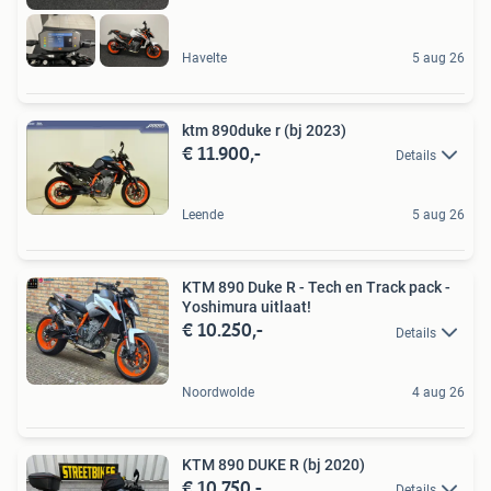
Havelte
5 aug 26
ktm 890duke r (bj 2023)
€ 11.900,-
Details
Leende
5 aug 26
KTM 890 Duke R - Tech en Track pack -
Yoshimura uitlaat!
€ 10.250,-
Details
Noordwolde
4 aug 26
KTM 890 DUKE R (bj 2020)
€ 10.750,-
Details