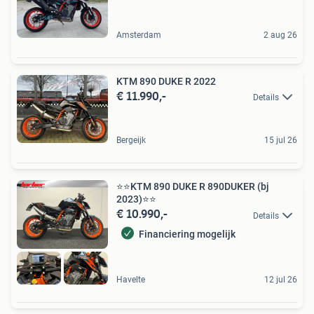
Amsterdam
2 aug 26
KTM 890 DUKE R 2022
€ 11.990,-
Details
Bergeijk
15 jul 26
⭐️⭐KTM 890 DUKE R 890DUKER (bj
2023)⭐️⭐
€ 10.990,-
Details
Financiering mogelijk
Havelte
12 jul 26