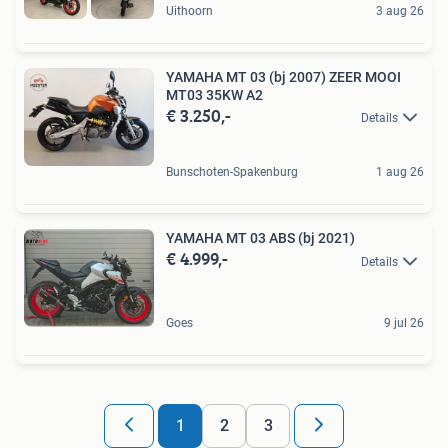
Uithoorn
3 aug 26
YAMAHA MT 03 (bj 2007) ZEER MOOI
MT03 35KW A2
€ 3.250,-
Details
Bunschoten-Spakenburg
1 aug 26
YAMAHA MT 03 ABS (bj 2021)
€ 4.999,-
Details
Goes
9 jul 26
1
2
3