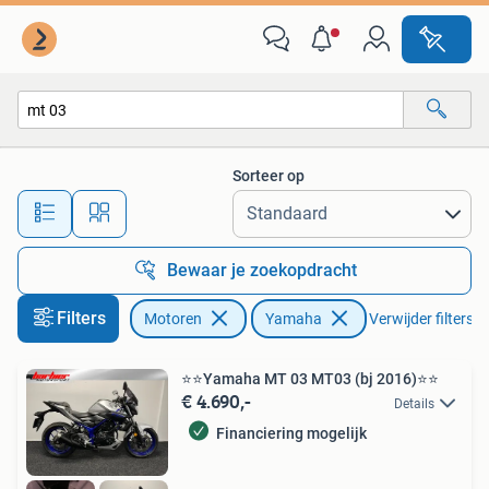
Motoren | Yamaha
Sorteer op
Alle afstanden…
Bewaar je zoekopdracht
Filters
Motoren
Yamaha
Verwijder filters
⭐️⭐Yamaha MT 03 MT03 (bj 2016)⭐️⭐
€ 4.690,-
Details
Financiering mogelijk