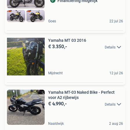
Financiering mogelijk
Goes
22 jul 26
Yamaha MT 03 2016
€ 3.350,-
Details
Mijdrecht
12 jul 26
Yamaha MT-03 Naked Bike - Perfect
voor A2 rijbewijs
€ 4.990,-
Details
Naaldwijk
2 aug 26