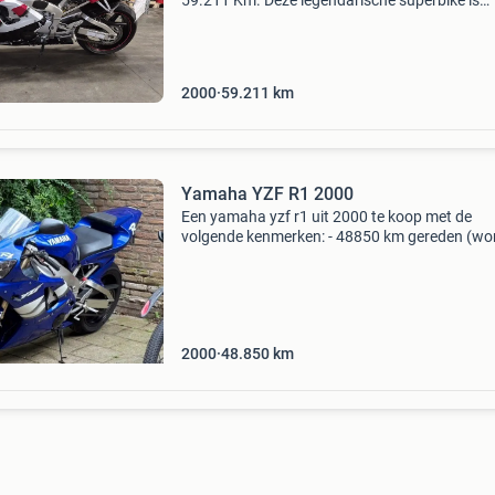
59.211 Km. Deze legendarische superbike is
uitgerust met een krachtige viercilinder van 99
en levert 150 pk (110 kw). De motor werd
geïmporteerd uit
2000
59.211
km
Yamaha YZF R1 2000
Een yamaha yzf r1 uit 2000 te koop met de
volgende kenmerken: - 48850 km gereden (wo
nog mee gereden) - tandwielen en ketting nog 
prima staat - banden nog genoeg profiel. - Ori
yamaha boek
2000
48.850
km