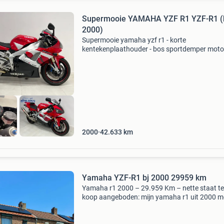
Supermooie YAMAHA YZF R1 YZF-R1 (
2000)
Supermooie yamaha yzf r1 - korte
kentekenplaathouder - bos sportdemper moto
outlet deventer – scherpe prijzen, geen poesp
onze naam zegt het al: bij motor outlet koop je
motoren tegen é
2000
42.633
km
Yamaha YZF-R1 bj 2000 29959 km
Yamaha r1 2000 – 29.959 Km – nette staat te
koop aangeboden: mijn yamaha r1 uit 2000 m
29.959 Km. Ik heb de motor nu ongeveer twee
maanden in bezit. De motor zelf is echt tiptop 