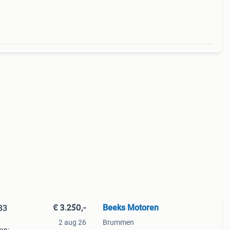
€ 3.250,-
Beeks Motoren
33
2 aug 26
Brummen