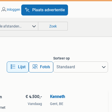
Inloggen
Plaats advertentie
lle afstanden…
Zoek
Sorteer op
Lijst
Foto’s
€ 4.500,-
Kenneth
Vandaag
Gent, BE
 met