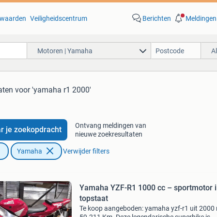
waarden
Veiligheidscentrum
Berichten
Meldingen
Motoren | Yamaha
A
aten
voor 'yamaha r1 2000'
Ontvang meldingen van
r je zoekopdracht
nieuwe zoekresultaten
Yamaha
Verwijder filters
Yamaha YZF-R1 1000 cc – sportmotor in
topstaat
Te koop aangeboden: yamaha yzf-r1 uit 2000