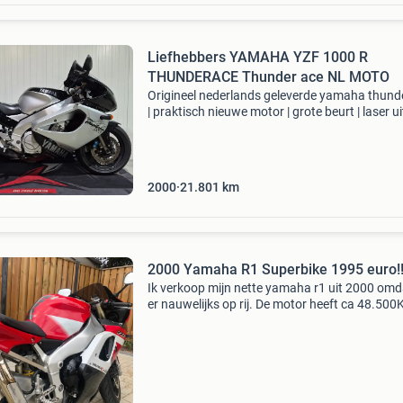
Liefhebbers YAMAHA YZF 1000 R
THUNDERACE Thunder ace NL MOTO
Origineel nederlands geleverde yamaha thund
| praktisch nieuwe motor | grote beurt | laser ui
deze yamaha yzf1000r thunderace bouwjaar 
laatste generatie, 1000cc 5-kleps exup-motor,
2000
21.801
km
2000 Yamaha R1 Superbike 1995 euro!
Ik verkoop mijn nette yamaha r1 uit 2000 omda
er nauwelijks op rij. De motor heeft ca 48.50
gelopen en is in prima staat. De motor heeft li
zijschade van de vorige eigenaar. Rijdt en sch