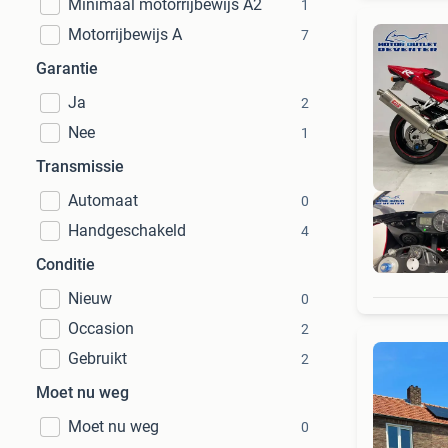
Minimaal motorrijbewijs A2
1
Motorrijbewijs A
7
Garantie
Ja
2
Nee
1
Transmissie
Automaat
0
Handgeschakeld
4
Conditie
Nieuw
0
Occasion
2
Gebruikt
2
Moet nu weg
Moet nu weg
0