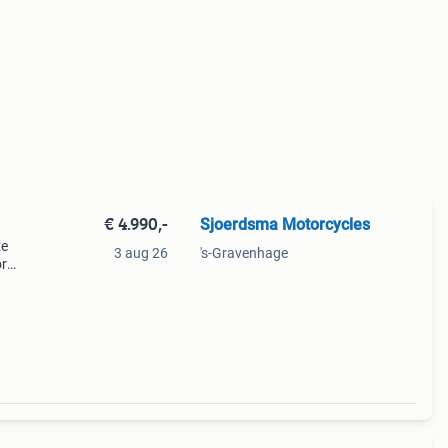
€ 4.990,-
Sjoerdsma Motorcycles
ze
3 aug 26
's-Gravenhage
or
: