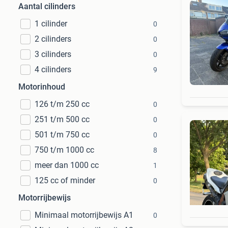
Aantal cilinders
1 cilinder
0
2 cilinders
0
3 cilinders
0
4 cilinders
9
Motorinhoud
126 t/m 250 cc
0
251 t/m 500 cc
0
501 t/m 750 cc
0
750 t/m 1000 cc
8
meer dan 1000 cc
1
125 cc of minder
0
Motorrijbewijs
Minimaal motorrijbewijs A1
0