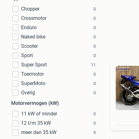
Chopper
0
Crossmotor
0
Enduro
0
Naked bike
0
Scooter
0
Sport
0
Super Sport
11
Toermotor
0
SuperMoto
0
Overig
0
Motorvermogen (kW)
11 kW of minder
0
12 t/m 35 kW
0
meer dan 35 kW
9