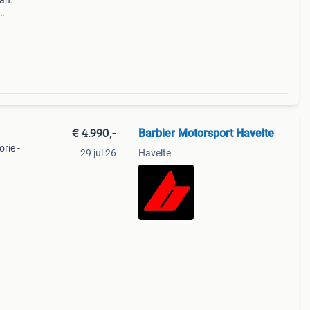
an:
en..
€ 4.990,-
Barbier Motorsport Havelte
rie -
29 jul 26
Havelte
800
cfmoto