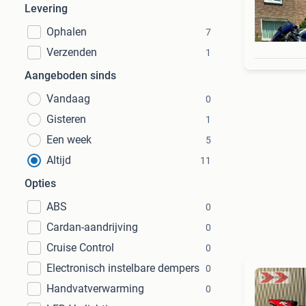
Levering
Ophalen
7
Verzenden
1
Aangeboden sinds
Vandaag
0
Gisteren
1
Een week
5
Altijd
11
Opties
ABS
0
Cardan-aandrijving
0
Cruise Control
0
Electronisch instelbare dempers
0
Handvatverwarming
0