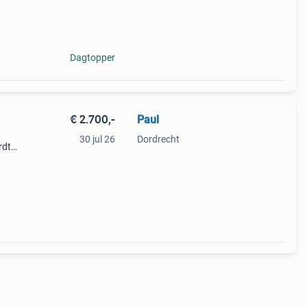
8 cc
Dagtopper
€ 2.700,-
Paul
30 jul 26
Dordrecht
rdt
in
ginele