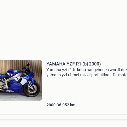
YAMAHA YZF R1 (bj 2000)
Yamaha yzf r1 te koop aangeboden wordt de
yamaha yzf r1 met mivv sport uitlaat. De mot
heeft voor de verkoop een algehele technische
check-up gehad en een onderhoudsbeurt. Prijs
€4.990,- Bou
2000
36.052
km