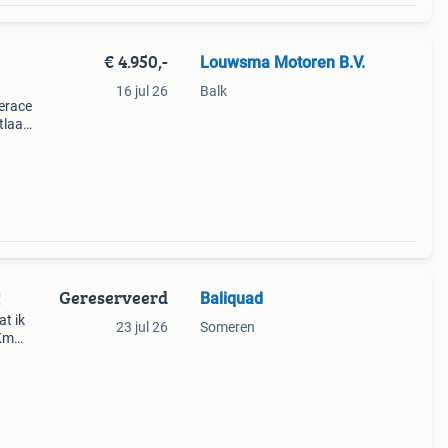
€ 4.950,-
Louwsma Motoren B.V.
16 jul 26
Balk
erace
tlaat
2000,
 voo
Gereserveerd
Baliquad
!
t ik
23 jul 26
Someren
0Km
chte
ake