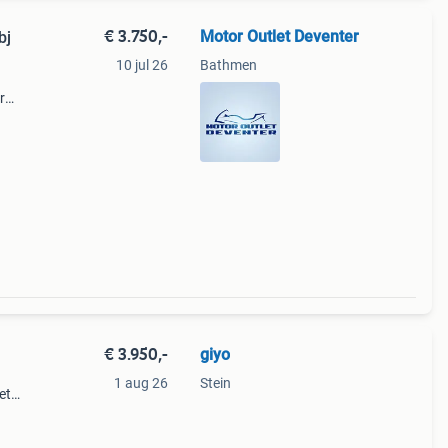
€ 3.750,-
Motor Outlet Deventer
bj
10 jul 26
Bathmen
r
as
€ 3.950,-
giyo
1 aug 26
Stein
et
en