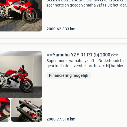
Beeks motoren biedt u als rdw erkend dealer a
zeer nette en goede yamaha yzf r1 uit het jaar
2000. Deze is nederlands geleverd en goed
onderhouden. Zelden nog in deze staat te vind
De carburate
2000
62.333
km
⭐️⭐Yamaha YZF-R1 R1 (bj 2000)⭐️⭐
Super mooie yamaha yzf r1! - Onderhoudshisto
gear indicator - verstelbare hevels bij barbier
motorsport vindt u altijd de juiste motor ruim 
Financiering mogelijk
motoren op voorraad officieel mv agusta en 
d
2000
77.318
km