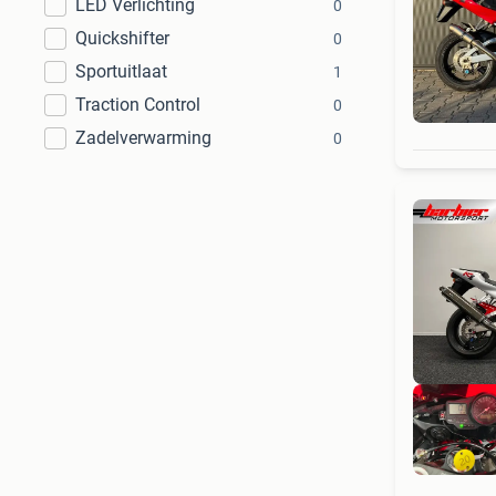
LED Verlichting
0
Quickshifter
0
Sportuitlaat
1
Traction Control
0
Zadelverwarming
0