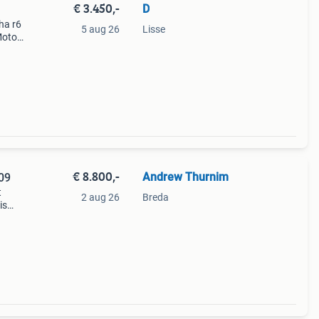
€ 3.450,-
D
ha r6
5 aug 26
Lisse
Motor
n
€ 8.800,-
Andrew Thurnim
09
t
2 aug 26
Breda
is
eb
as te