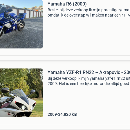
Yamaha R6 (2000)
Beste, bij deze verkoop ik mijn prachtige yama
omdat ik de overstap wil maken naar een r1. 
is in nette staat voor zijn leeftijd, opstappen e
rijden. Staat altijd warm in de garage. Micron
Yamaha YZF-R1 RN22 – Akrapovic - 20
Bij deze verkoop ik mijn yamaha yzf-r1 rn22 ui
2009. Het is een heerlijke motor die altijd goed 
onderhouden en waar ik met veel plezier op h
gereden. Door gezinsuitbreiding wordt hij hela
w
2009
34.820
km