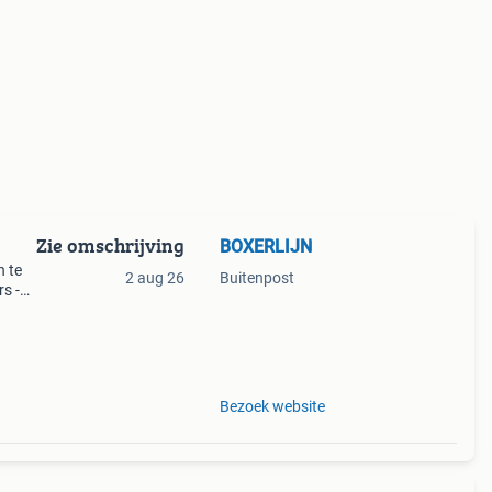
Zie omschrijving
BOXERLIJN
n te
2 aug 26
Buitenpost
s -
 koop
Bezoek website