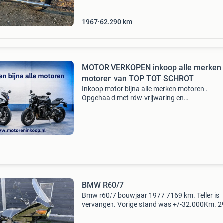
De motor hee
1967
62.290
km
MOTOR VERKOPEN inkoop alle merken
motoren van TOP TOT SCHROT
Inkoop motor bijna alle merken motoren .
Opgehaald met rdw-vrijwaring en
bankoverschrijving wij kopen bijna alle merken
bouwjaren motoren en quads in. Dus ook perf
staat, opknappers, veel km, d
BMW R60/7
Bmw r60/7 bouwjaar 1977 7169 km. Teller is
vervangen. Vorige stand was +/-32.000Km. 
na veel jaren als een van mijn favorieten moto
waar ik alleen met mooi weer op rij (geen winte