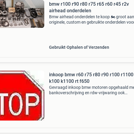
bmw r100 r90 r80 r75 r65 r60 r45 r2v
airhead onderdelen
Bmw airhead onderdelen te koop 🏍️ groot aa
originele, custom en gebruikte onderdelen voo
bmw airhead motoren. Geschikt voor diverse
modellen, waaronder de r45, r50, r60, r65, r75,
r90 en r1
Gebruikt
Ophalen of Verzenden
inkoop bmw r60 r75 r80 r90 r100 r1100
k100 k1100 rt f650
Gevraagd inkoop bmw motoren opgehaald m
bankoverschrijving en rdw-vrijwaring ook
0pknappers, geroeste, slechte , goede en perf
staat verkerende bmw motoren alle bouwjare
modellen en prijzen zij