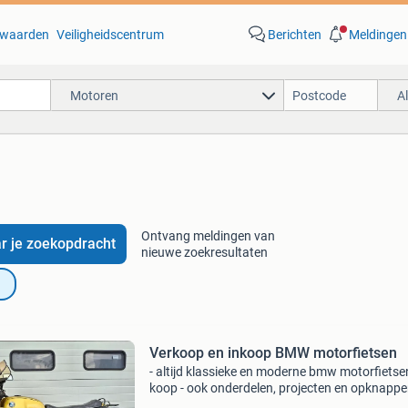
waarden
Veiligheidscentrum
Berichten
Meldingen
Motoren
A
Ontvang meldingen van
r je zoekopdracht
nieuwe zoekresultaten
Verkoop en inkoop BMW motorfietsen
- altijd klassieke en moderne bmw motorfietse
koop - ook onderdelen, projecten en opknapper
mail: info@boxerlijn.nl -tel: 06-15177393