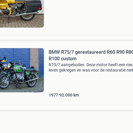
www.boxerlijn.nl tevens bmw motorfietsen te
gevraagd -u
BMW R75/7 gerestaureerd R60 R90 R80
R100 custom
R75/7 aangeboden. Deze motor heeft een ni
leven gekregen en was voor de restauratie nie
meer dan een paar kratten met onderdelen. D
nummers matchen en hij heeft een oldtimer
kentekenplaat. Hij is
1977
92.000
km