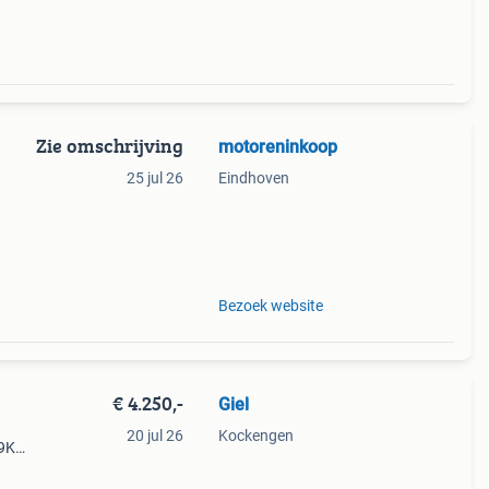
Zie omschrijving
motoreninkoop
25 jul 26
Eindhoven
 en
ecte
Bezoek website
€ 4.250,-
Giel
20 jul 26
Kockengen
29Kw
ren
r /