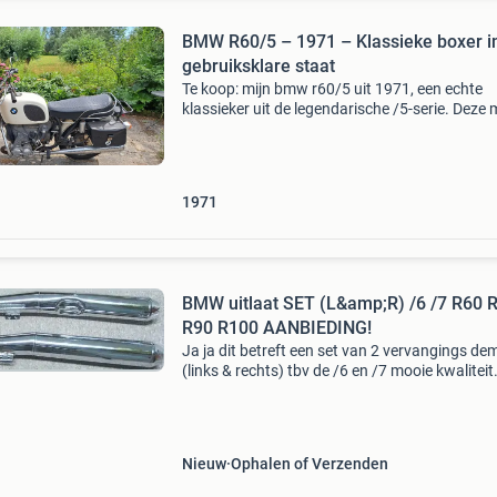
BMW R60/5 – 1971 – Klassieke boxer i
gebruiksklare staat
Te koop: mijn bmw r60/5 uit 1971, een echte
klassieker uit de legendarische /5-serie. Deze
is jarenlang met zorg onderhouden en rijdt zoa
een boxer hoort te rijden: rustig, soepel en
onverwoes
1971
BMW uitlaat SET (L&amp;R) /6 /7 R60 
R90 R100 AANBIEDING!
Ja ja dit betreft een set van 2 vervangings de
(links & rechts) tbv de /6 en /7 mooie kwaliteit
vervangt bmw oem 18121234453 18121234
18121233210 18121233211 dit is de chrome
40mm uitvoer
Nieuw
Ophalen of Verzenden