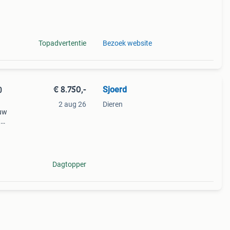
 koop
Topadvertentie
Bezoek website
€ 8.750,-
Sjoerd
2 aug 26
Dieren
euw
t
e
Dagtopper