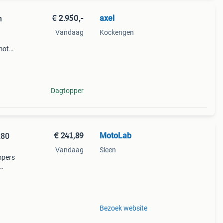
€ 2.950,-
axel
n
Vandaag
Kockengen
 motor
ls
Dagtopper
€ 241,89
MotoLab
R80
Vandaag
Sleen
mpers
452
n
Bezoek website