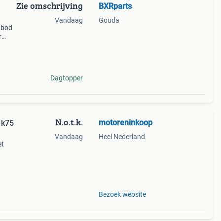
Zie omschrijving
BXRparts
Vandaag
Gouda
nbod
r
 r80,
Dagtopper
N.o.t.k.
motoreninkoop
 k75
Vandaag
Heel Nederland
et
ecte
n
Bezoek website