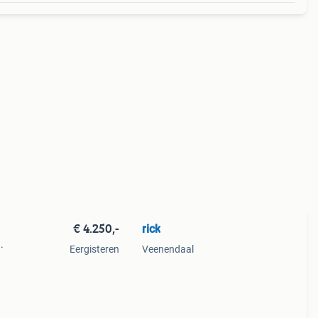
€ 4.250,-
rick
.
Eergisteren
Veenendaal
euw
t