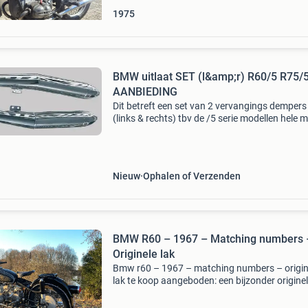
1975
BMW uitlaat SET (l&amp;r) R60/5 R75/
AANBIEDING
Dit betreft een set van 2 vervangings dempers
(links & rechts) tbv de /5 serie modellen hele 
kwaliteit vervangt bmw oem 18121232920
18121232921 dit is de chromen uitvoering me
exact dezelfd
Nieuw
Ophalen of Verzenden
BMW R60 – 1967 – Matching numbers 
Originele lak
Bmw r60 – 1967 – matching numbers – origin
lak te koop aangeboden: een bijzonder origine
bmw r60 uit 1967. Deze klassieke bmw boxer
verkeert nog in een zeer mooie en originele sta