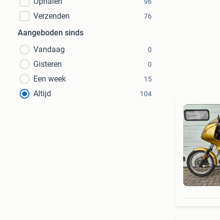
Ophalen
96
Verzenden
76
Aangeboden sinds
Vandaag
0
Gisteren
0
Een week
15
Altijd
104