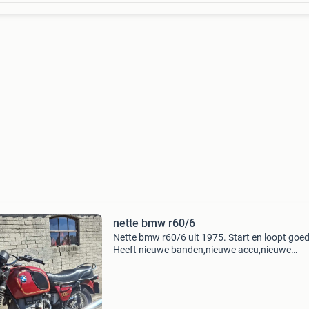
nette bmw r60/6
Nette bmw r60/6 uit 1975. Start en loopt goed
Heeft nieuwe banden,nieuwe accu,nieuwe
spanningsregelaar,condensator,startrelais,ni
zadel ook heeft de motor een onderhoudsbeur
gehad en zijn dus bou