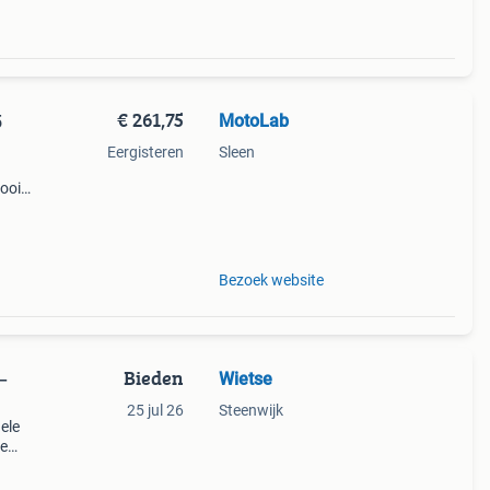
€ 261,75
MotoLab
5
Eergisteren
Sleen
mooie
t
Bezoek website
Bieden
Wietse
–
25 jul 26
Steenwijk
ele
le
at.