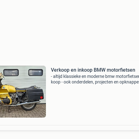
Verkoop en inkoop BMW motorfietsen
- altijd klassieke en moderne bmw motorfietse
koop - ook onderdelen, projecten en opknapper
mail: info@boxerlijn.nl -tel: 06-15177393
www.boxerlijn.nl tevens bmw motorfietsen te
gevraagd -u