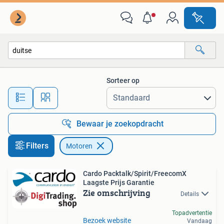
Motoren
Sorteer op
Alle afstanden…
Bewaar je zoekopdracht
Filters
Motoren
Cardo Packtalk/Spirit/FreecomX
Laagste Prijs Garantie
Zie omschrijving
Details
Topadvertentie
Bezoek website
Vandaag