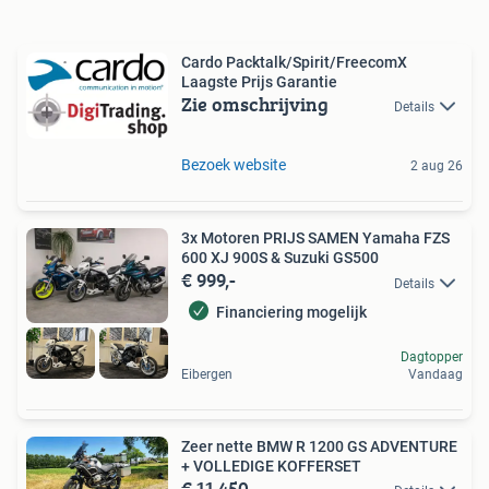
Cardo Packtalk/Spirit/FreecomX
Laagste Prijs Garantie
Zie omschrijving
Details
Bezoek website
2 aug 26
3x Motoren PRIJS SAMEN Yamaha FZS
600 XJ 900S & Suzuki GS500
€ 999,-
Details
Financiering mogelijk
Dagtopper
Eibergen
Vandaag
Zeer nette BMW R 1200 GS ADVENTURE
+ VOLLEDIGE KOFFERSET
€ 11.450,-