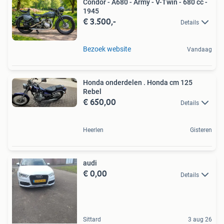
Condor - A680 - Army - V-Twin - 680 cc -
1945
€ 3.500,-
Details
Bezoek website
Vandaag
Honda onderdelen . Honda cm 125
Rebel
€ 650,00
Details
Heerlen
Gisteren
audi
€ 0,00
Details
Sittard
3 aug 26