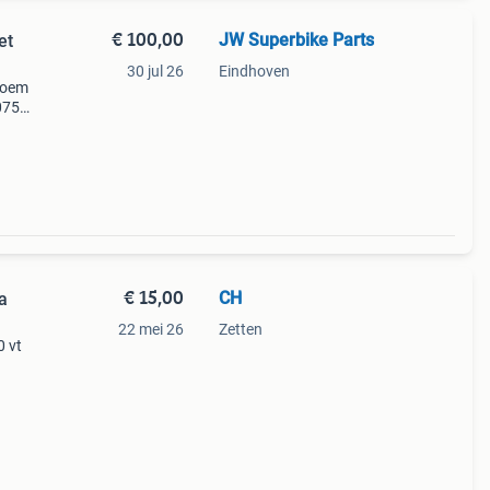
€ 100,00
JW Superbike Parts
et
30 jul 26
Eindhoven
6 oem
0750-
€ 15,00
CH
a
22 mei 26
Zetten
0 vt