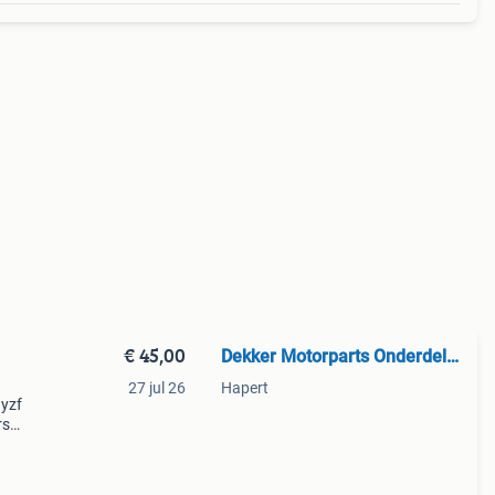
€ 45,00
Dekker Motorparts Onderdelen
27 jul 26
Hapert
 yzf
rs