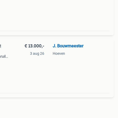
tlaat.
€ 13.000,-
J. Bouwmeester
!
3 aug 26
Hoeven
ruil
eft