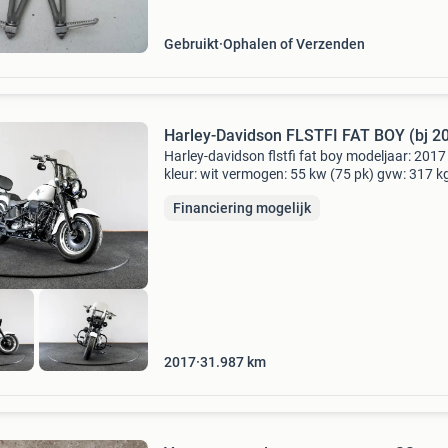
2008 rn19 k
Gebruikt
Ophalen of Verzenden
Harley-Davidson FLSTFI FAT BOY (bj 2
Harley-davidson flstfi fat boy modeljaar: 2017
kleur: wit vermogen: 55 kw (75 pk) gvw: 317 k
garantie: 1 year hd originals btw/marge: btw n
Financiering mogelijk
verrekenbaar voor ondernemers (margeregeli
kenteken:
2017
31.987
km