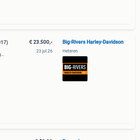
€ 23.500,-
Big-Rivers Harley-Davidson
017)
23 jul 26
Heteren
g
iet
ng)