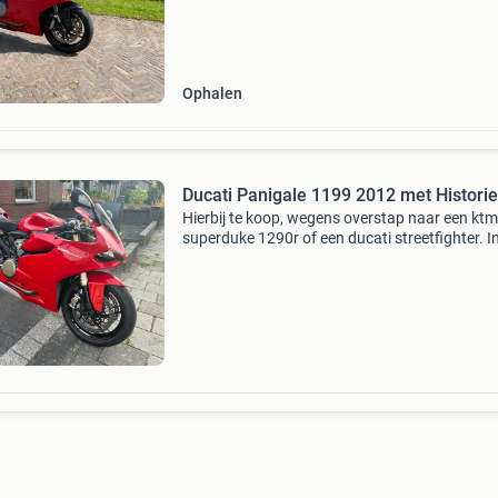
aanwezig. Incl. Duo zit en steps. Termignoni ui
Ophalen
Ducati Panigale 1199 2012 met Historie
Hierbij te koop, wegens overstap naar een ktm
superduke 1290r of een ducati streetfighter. In
van 1 van deze 2 is dus mogelijk. In topstaat
verkerende ducati panigale 1199 van 2012. He
een orig