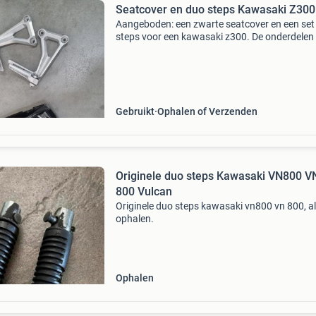
Seatcover en duo steps Kawasaki Z300
Aangeboden: een zwarte seatcover en een set
steps voor een kawasaki z300. De onderdelen 
gebruikt, maar verkeren in goede staat en zijn 
voor een tweede leven op uw motor. Ideaal o
z3
Gebruikt
Ophalen of Verzenden
Originele duo steps Kawasaki VN800 V
800 Vulcan
Originele duo steps kawasaki vn800 vn 800, al
ophalen.
Ophalen