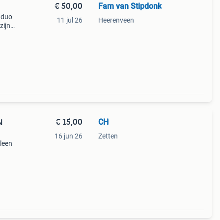
€ 50,00
Fam van Stipdonk
 duo
11 jul 26
Heerenveen
zijn
klaar
m uw
€ 15,00
CH
N
16 jun 26
Zetten
leen