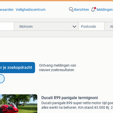
waarden
Veiligheidscentrum
Berichten
Meldingen
Motoren
A
Ontvang meldingen van
r je zoekopdracht
nieuwe zoekresultaten
Ducati 899 panigale termignoni
Ducati panigale 899 super nette motor rijd go
alles werkt na behoren. Km stand 43.000 Bj. 
Beurt incl. Gehad bij 41.000 Km factureren