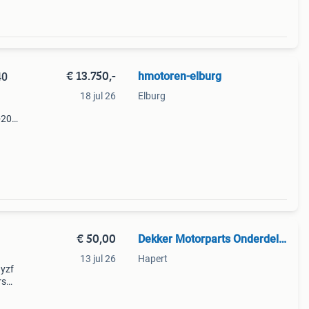
€ 13.750,-
hmotoren-elburg
40
18 jul 26
Elburg
9-2015
m
larm
€ 50,00
Dekker Motorparts Onderdelen
13 jul 26
Hapert
 yzf
rs
2007-