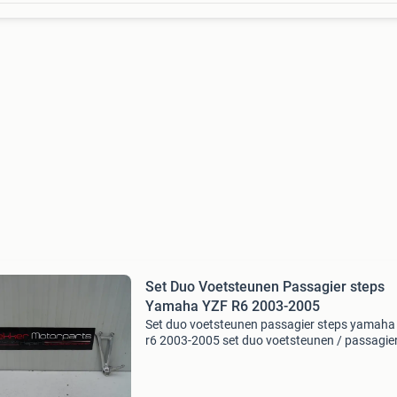
Set Duo Voetsteunen Passagier steps
Yamaha YZF R6 2003-2005
Set duo voetsteunen passagier steps yamaha
r6 2003-2005 set duo voetsteunen / passagie
steps / rear footrest / achter voetsteun voor
yamaha yzf r6 - yzf r6 bouwjaar: 2003-2004-
2005 rj05 / rj09 k