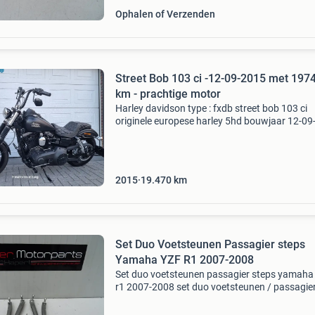
Ophalen of Verzenden
Street Bob 103 ci -12-09-2015 met 197
km - prachtige motor
Harley davidson type : fxdb street bob 103 ci
originele europese harley 5hd bouwjaar 12-0
kleur denim black tellerstand slechts 19470 k
cilinderinhoud 1.700 Cc 6 versnellingen abs a
dubbele
2015
19.470
km
Set Duo Voetsteunen Passagier steps
Yamaha YZF R1 2007-2008
Set duo voetsteunen passagier steps yamaha
r1 2007-2008 set duo voetsteunen / passagie
steps / rear footrest / achter voetsteun voor
yamaha yzf r1 - yzf r1 - yamaha r1 bouwjaar: 