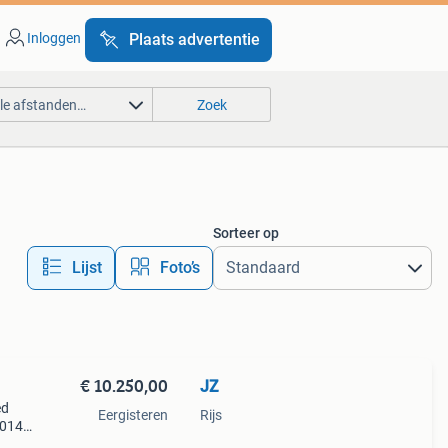
Inloggen
Plaats advertentie
lle afstanden…
Zoek
Sorteer op
Lijst
Foto’s
€ 10.250,00
JZ
ed
Eergisteren
Rijs
2014