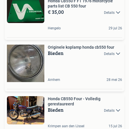
Honda CB550 F F1 1976 motorcycle
parts list CB 550 four
€ 35,00
Details
Hengelo
29 jul 26
Originele koplamp honda cb550 four
Bieden
Details
Arnhem
28 mei 26
Honda CB550 Four - Volledig
gerestaureerd
Bieden
Details
Krimpen aan den IJssel
15 jul 26