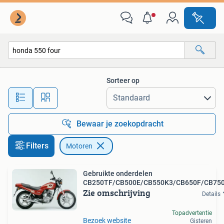
Motoren
Sorteer op
Alle afstanden…
Bewaar je zoekopdracht
Filters
Motoren
Gebruikte onderdelen
CB250TF/CB500E/CB550K3/CB650F/CB75
Zie omschrijving
Details
Topadvertentie
Bezoek website
Gisteren