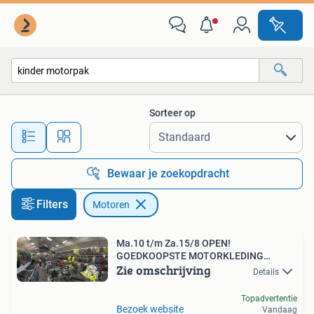
Motoren
Sorteer op
Alle afstanden…
Bewaar je zoekopdracht
Filters
Motoren
Ma.10 t/m Za.15/8 OPEN!
GOEDKOOPSTE MOTORKLEDING
Zie omschrijving
GROOTHANDEL
Details
Topadvertentie
Bezoek website
Vandaag