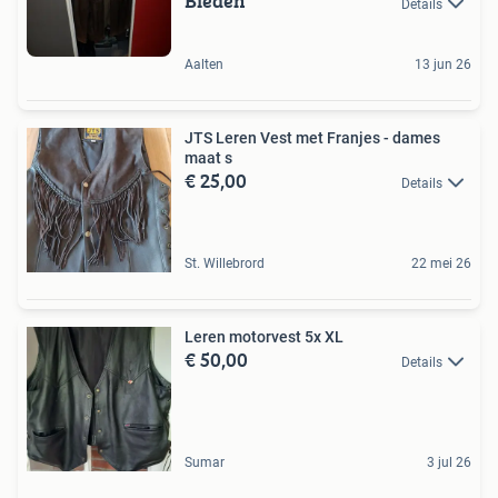
Bieden
Details
Aalten
13 jun 26
JTS Leren Vest met Franjes - dames
maat s
€ 25,00
Details
St. Willebrord
22 mei 26
Leren motorvest 5x XL
€ 50,00
Details
Sumar
3 jul 26