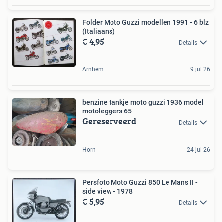
Folder Moto Guzzi modellen 1991 - 6 blz
(Italiaans)
€ 4,95
Details
Arnhem
9 jul 26
benzine tankje moto guzzi 1936 model
motoleggers 65
Gereserveerd
Details
Horn
24 jul 26
Persfoto Moto Guzzi 850 Le Mans II -
side view - 1978
€ 5,95
Details