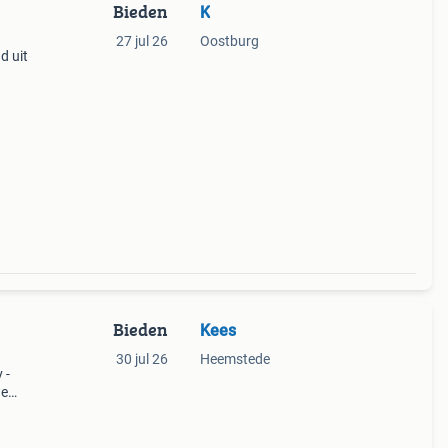
Bieden
K
27 jul 26
Oostburg
d uit
r
De
Bieden
Kees
30 jul 26
Heemstede
 -
we
chten