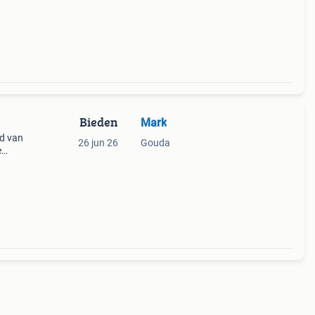
Bieden
Mark
ad van
26 jun 26
Gouda
e
jving
-