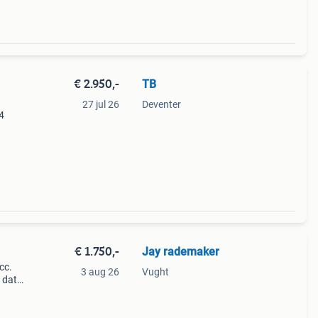
€ 2.950,-
TB
27 jul 26
Deventer
4
r:
€ 1.750,-
Jay rademaker
cc.
3 aug 26
Vught
 dat
 blij
er v