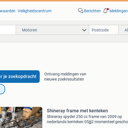
waarden
Veiligheidscentrum
Berichten
Meldingen
Motoren
A
Ontvang meldingen van
r je zoekopdracht
nieuwe zoekresultaten
Shineray frame met kenteken
Shineray spyder 250 cc frame van 2009 op
nederlands kenteken 05jjj2 momenteel gescho
betreft een kaal frame voor opbouw of project