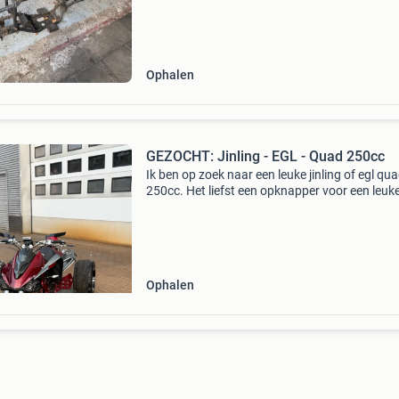
mee 350€
Ophalen
GEZOCHT: Jinling - EGL - Quad 250cc
Ik ben op zoek naar een leuke jinling of egl qu
250cc. Het liefst een opknapper voor een leuk
prijs. Heeft u iets staan wat aan deze omschri
voldoet, neem dan contact met mij op! Jinling 
Ophalen