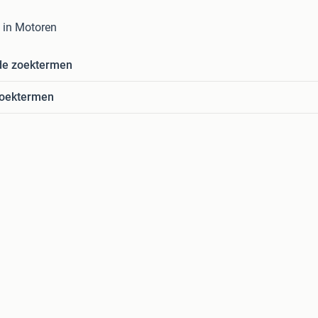
 in Motoren
de zoektermen
zoektermen