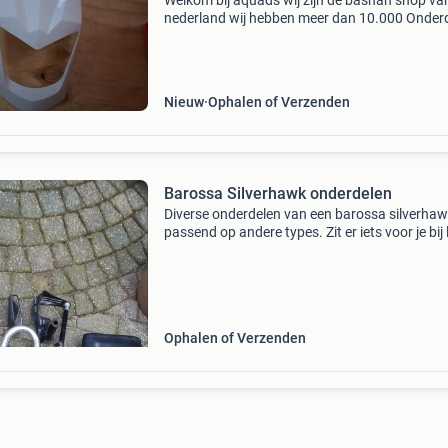
Welkom bij aquads wij zijn de bashan shop va
nederland wij hebben meer dan 10.000 Onder
direct uit voorraad leverbaar kijk op de site of 
0624306897
Nieuw
Ophalen of Verzenden
Barossa Silverhawk onderdelen
Diverse onderdelen van een barossa silverha
passend op andere types. Zit er iets voor je bij 
het me weten
Ophalen of Verzenden