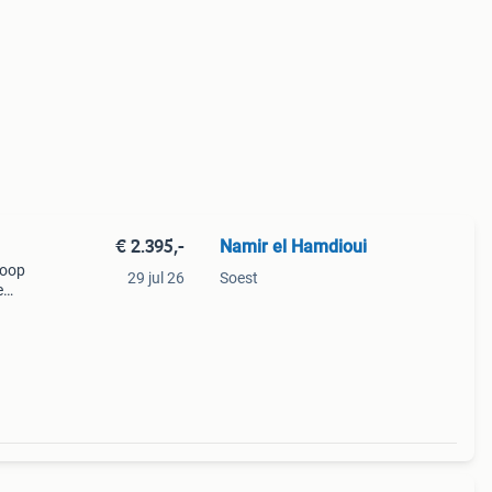
€ 2.395,-
Namir el Hamdioui
koop
29 jul 26
Soest
e