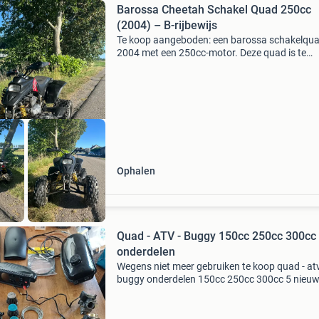
Barossa Cheetah Schakel Quad 250cc
(2004) – B-rijbewijs
Te koop aangeboden: een barossa schakelqua
2004 met een 250cc-motor. Deze quad is te
besturen met een b-rijbewijs en is geschikt voo
zowel gebruik op de weg als op eigen terrein. 
quad verkeer
Ophalen
Quad - ATV - Buggy 150cc 250cc 300cc
onderdelen
Wegens niet meer gebruiken te koop quad - atv
buggy onderdelen 150cc 250cc 300cc 5 nieu
carburateurs 26mm en 32mm 3 gebruikte 4
spatborden buggy 3 schakelkabels 4 knipperli
2 benzine kranen b