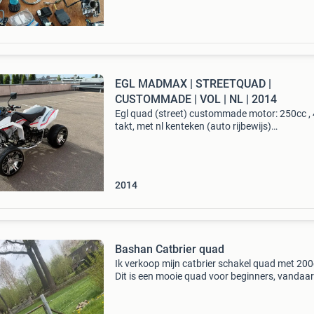
EGL MADMAX | STREETQUAD |
CUSTOMMADE | VOL | NL | 2014
Egl quad (street) custommade motor: 250cc , 
takt, met nl kenteken (auto rijbewijs)
kilometerstand: 1225 (lage kmstand) bouwjaa
2014 kleur: wit 4 versnellingen + achteruit
topsnelheid: 85 km/h 2 x
2014
Bashan Catbrier quad
Ik verkoop mijn catbrier schakel quad met 200
Dit is een mooie quad voor beginners, vandaar
ik hem ook in de verkoop doe en iemand anders
mee kan maken er is enkel +/- 250km op de tell