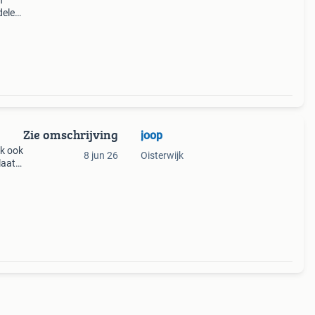
n
delen
bel
Zie omschrijving
joop
wk ook
8 jun 26
Oisterwijk
laat