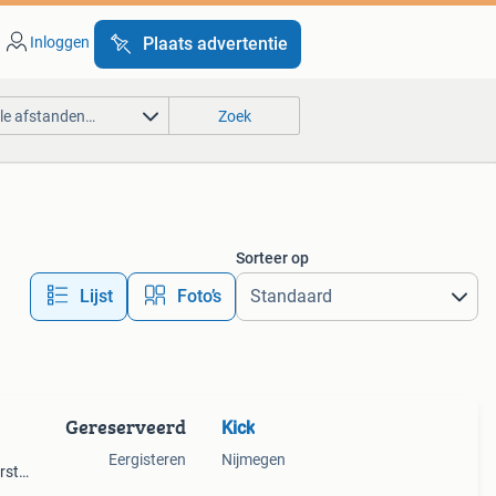
Inloggen
Plaats advertentie
lle afstanden…
Zoek
Sorteer op
Lijst
Foto’s
Gereserveerd
Kick
Eergisteren
Nijmegen
rst
 zo