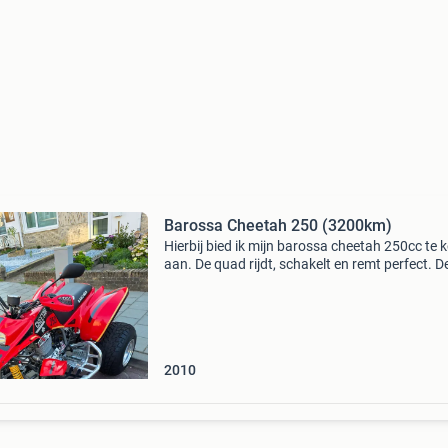
Barossa Cheetah 250 (3200km)
Hierbij bied ik mijn barossa cheetah 250cc te 
aan. De quad rijdt, schakelt en remt perfect. D
250cc-motor levert veel vermogen voor zowel
recreatief gebruik als terreinritten. Dankzij de
robuust
2010