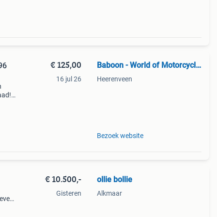
€ 125,00
Baboon - World of Motorcycle Parts
96
16 jul 26
Heerenveen
n
aad!
halen
Bezoek website
€ 10.500,-
ollie bollie
Gisteren
Alkmaar
ieve
in