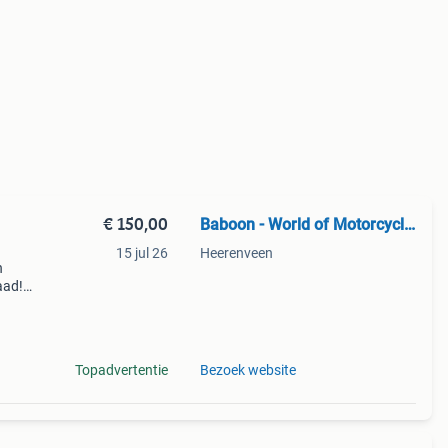
€ 150,00
Baboon - World of Motorcycle Parts
15 jul 26
Heerenveen
n
aad!
halen
Topadvertentie
Bezoek website