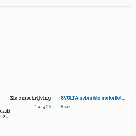
Zie omschrijving
SVOLTA gebruikte motorfiets onderdelen
1 aug 26
Baak
suzuki
002 /
-
et goe