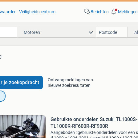
waarden
Veiligheidscentrum
Berichten
Meldingen
Motoren
A
0'
Ontvang meldingen van
r je zoekopdracht
nieuwe zoekresultaten
Gebruikte onderdelen Suzuki TL1000S-
TL1000R-RF600R-RF900R
Aangeboden : gebruikte onderdelen voor een 