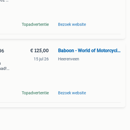
002 /
-
et goe
Topadvertentie
Bezoek website
€ 125,00
Baboon - World of Motorcycle Parts
96
15 jul 26
Heerenveen
n
aad!
halen
Topadvertentie
Bezoek website