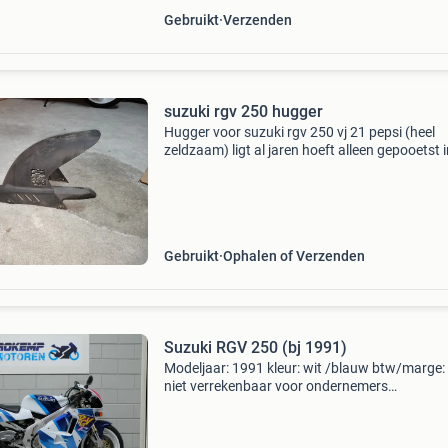
Gebruikt
Verzenden
suzuki rgv 250 hugger
Hugger voor suzuki rgv 250 vj 21 pepsi (heel
zeldzaam) ligt al jaren hoeft alleen gepooetst 
prima staat
Gebruikt
Ophalen of Verzenden
Suzuki RGV 250 (bj 1991)
Modeljaar: 1991 kleur: wit /blauw btw/marge:
niet verrekenbaar voor ondernemers
(margeregeling) kenteken: mn-89-fg * nette
motorfiets * uniek exemplaar * uit prive collect
rokemp motoren de hage