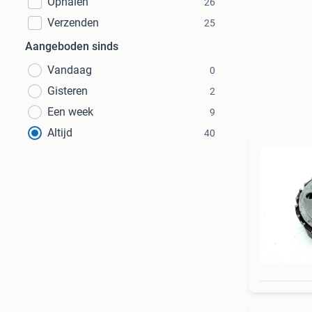
Ophalen
26
Verzenden
25
Aangeboden sinds
Vandaag
0
Gisteren
2
Een week
9
Altijd
40