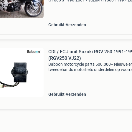
tl 1000 s 1996-2001 / suzuki tl 1000 r 1997-2
suzuki rf 600 r / suzuki rf 900 r / rgv 250 1991
1995 alle (!) Beschikbare onderdelen staan m
Gebruikt
Verzenden
CDI / ECU unit Suzuki RGV 250 1991-19
(RGV250 VJ22)
Baboon motorcycle parts 500.000+ Nieuwe e
tweedehands motorfiets onderdelen op voorr
Bestel moeiteloos in onze webshop of kom af
in onze geheel vernieuwde winkel aan de a7 -
heerenveen. Babo
Gebruikt
Verzenden