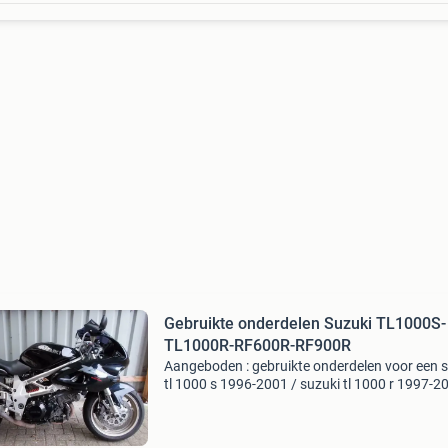
Gebruikte onderdelen Suzuki TL1000S-
TL1000R-RF600R-RF900R
Aangeboden : gebruikte onderdelen voor een 
tl 1000 s 1996-2001 / suzuki tl 1000 r 1997-2
suzuki rf 600 r / suzuki rf 900 r / rgv 250 1991
1995 alle (!) Beschikbare onderdelen staan m