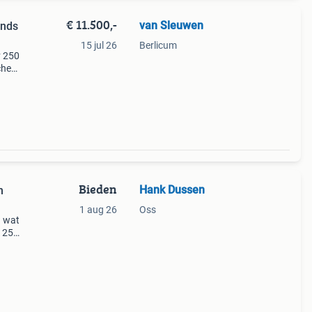
€ 11.500,-
van Sleuwen
ands
15 jul 26
Berlicum
v 250
che
dt
e
Bieden
Hank Dussen
n
1 aug 26
Oss
g wat
v 250