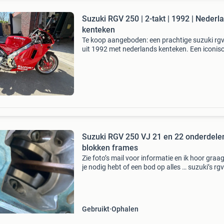
Suzuki RGV 250 | 2-takt | 1992 | Nederl
kenteken
Te koop aangeboden: een prachtige suzuki rg
uit 1992 met nederlands kenteken. Een iconis
tweetakt sportmotor die nog maar zelden wor
aangeboden. Een bijzonder exemplaar voor d
echte liefheb
Suzuki RGV 250 VJ 21 en 22 onderdele
blokken frames
Zie foto’s mail voor informatie en ik hoor graa
je nodig hebt of een bod op alles … suzuki’s rg
frame vj 22 met verkoop verklaring.
Gebruikt
Ophalen