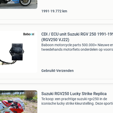
1991
19.772
km
CDI / ECU unit Suzuki RGV 250 1991-19
(RGV250 VJ22)
Baboon motorcycle parts 500.000+ Nieuwe e
tweedehands motorfiets onderdelen op voorr
Bestel moeiteloos in onze webshop of kom af
in onze geheel vernieuwde winkel aan de a7 -
heerenveen. Babo
Gebruikt
Verzenden
Suzuki RGV250 Lucky Strike Replica
Te koop: een prachtige suzuki rgv250 in de
iconische lucky strike kleurstelling. Deze sport
motorfiets is een echte blikvanger en verkeert 
goede staat. Perfect voor de liefhebber van