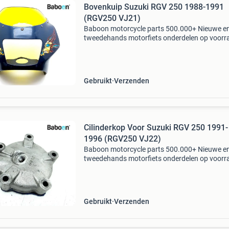
Bovenkuip Suzuki RGV 250 1988-1991
(RGV250 VJ21)
Baboon motorcycle parts 500.000+ Nieuwe e
tweedehands motorfiets onderdelen op voorr
Bestel moeiteloos in onze webshop of kom af
in onze geheel vernieuwde winkel aan de a7 -
heerenveen. Babo
Gebruikt
Verzenden
Cilinderkop Voor Suzuki RGV 250 1991-
1996 (RGV250 VJ22)
Baboon motorcycle parts 500.000+ Nieuwe e
tweedehands motorfiets onderdelen op voorr
Bestel moeiteloos in onze webshop of kom af
in onze geheel vernieuwde winkel aan de a7 -
heerenveen. Babo
Gebruikt
Verzenden