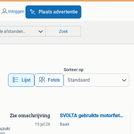
Inloggen
Plaats advertentie
lle afstanden…
Zoek
Sorteer op
Lijst
Foto’s
Zie omschrijving
SVOLTA gebruikte motorfiets onderdelen
15 jul 26
Baak
suzuki