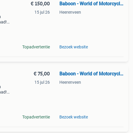
€ 150,00
Baboon - World of Motorcycle Parts
15 jul 26
Heerenveen
n
aad!
halen
Topadvertentie
Bezoek website
€ 75,00
Baboon - World of Motorcycle Parts
15 jul 26
Heerenveen
n
aad!
halen
Topadvertentie
Bezoek website