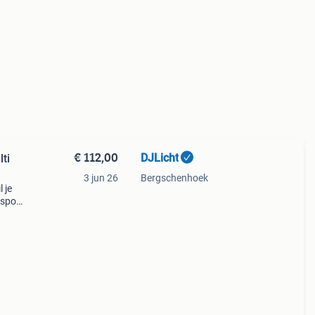
€ 112,00
DJLicht
ti
3 jun 26
Bergschenhoek
 je
nsport
or de
m