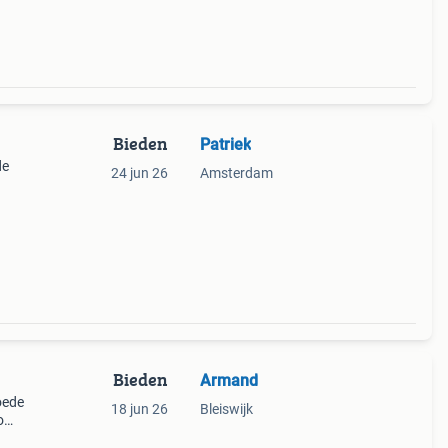
l
Bieden
Patriek
de
24 jun 26
Amsterdam
lgoot
rgen
Bieden
Armand
oede
18 jun 26
Bleiswijk
o
og