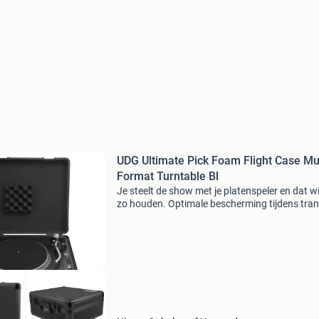
UDG Ultimate Pick Foam Flight Case Mul
Format Turntable Bl
Je steelt de show met je platenspeler en dat wil
zo houden. Optimale bescherming tijdens tra
en bij geen gebruik is noodzaak, dus kies je vo
udg u93016bl ultimate pick foam flight case 