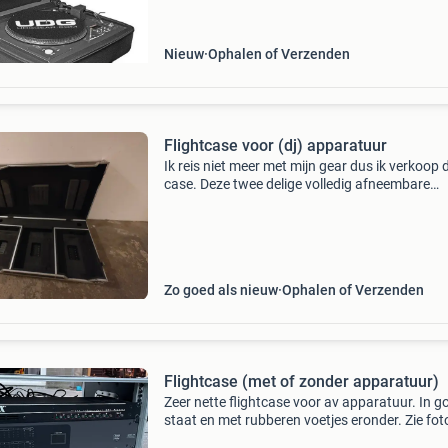
Weersomstandigheden zijn dan ook geen enke
probleem voor de u83
Nieuw
Ophalen of Verzenden
Flightcase voor (dj) apparatuur
Ik reis niet meer met mijn gear dus ik verkoop 
case. Deze twee delige volledig afneembare
flightcase met 3 compartimenten en een kabe
is ideaal voor het veilig transporteren en opbe
van ve
Zo goed als nieuw
Ophalen of Verzenden
Flightcase (met of zonder apparatuur)
Zeer nette flightcase voor av apparatuur. In g
staat en met rubberen voetjes eronder. Zie fot
voor diepte klaar voor gebruik 4 eenheden ho