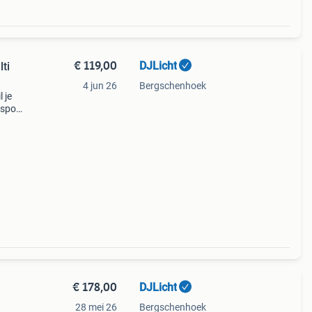
€ 119,00
DJLicht
ti
4 jun 26
Bergschenhoek
 je
nsport
or de
m
€ 178,00
DJLicht
28 mei 26
Bergschenhoek