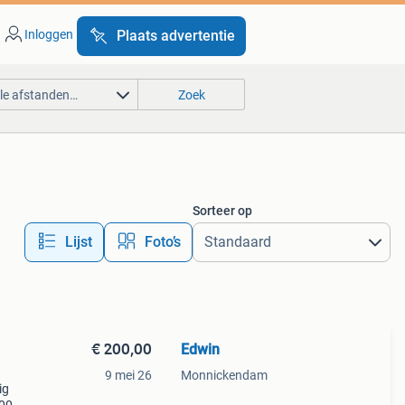
Inloggen
Plaats advertentie
lle afstanden…
Zoek
Sorteer op
Lijst
Foto’s
€ 200,00
Edwin
9 mei 26
Monnickendam
ig