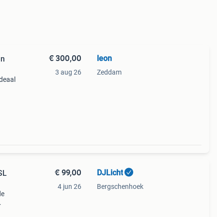
€ 300,00
leon
en
3 aug 26
Zeddam
ideaal
 set
- 1x
€ 99,00
DJLicht
SL
4 jun 26
Bergschenhoek
de