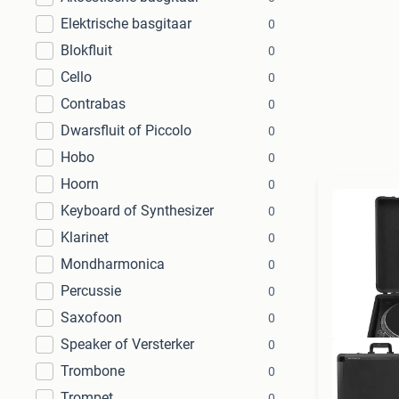
Elektrische basgitaar
0
Blokfluit
0
Cello
0
Contrabas
0
Dwarsfluit of Piccolo
0
Hobo
0
Hoorn
0
Keyboard of Synthesizer
0
Klarinet
0
Mondharmonica
0
Percussie
0
Saxofoon
0
Speaker of Versterker
0
Trombone
0
Trompet
0