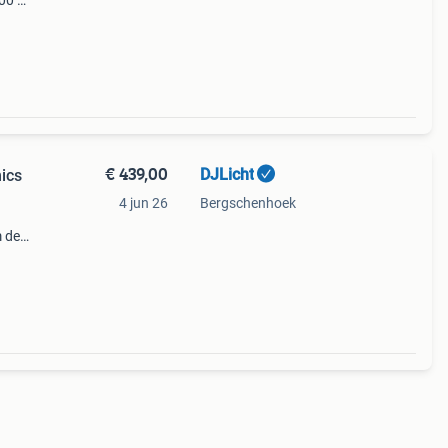
00 of
 maat
€ 439,00
DJLicht
ics
4 jun 26
Bergschenhoek
m de
r