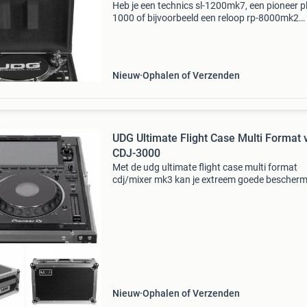
Heb je een technics sl-1200mk7, een pioneer pl
1000 of bijvoorbeeld een reloop rp-8000mk2
draaitafel in bezit, dan dien je voor het vervoer
robuuste flightcase in bezit te hebben. De udg
u91030bl
Nieuw
Ophalen of Verzenden
UDG Ultimate Flight Case Multi Format 
CDJ-3000
Met de udg ultimate flight case multi format
cdj/mixer mk3 kan je extreem goede bescher
bieden voor je tabletop mediaspeler of dj-mixer
Deze case is voor vele modellen geschikt, zoal
cdj&
Nieuw
Ophalen of Verzenden