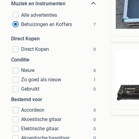
Muziek en Instrumenten
Alle advertenties
Behuizingen en Koffers
7
Direct Kopen
Direct Kopen
0
Conditie
Nieuw
6
Zo goed als nieuw
1
Gebruikt
0
Bestemd voor
Accordeon
0
Akoestische gitaar
0
Elektrische gitaar
0
Akoestische basgitaar
0