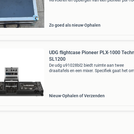
vervoeren en opbergen van een pioneer plx-10
technics sl1200mk2 platenspeler. Custom op
gemaakt. De koffer is voorzien van stevige
hoekbesc
Zo goed als nieuw
Ophalen
UDG flightcase Pioneer PLX-1000 Techn
SL1200
De udg u91028bl2 biedt ruimte aan twee
draaitafels en een mixer. Specifiek gaat het o
pioneer plx-1000 en de technics sl1200 in
combinatie met de djm-s9. De flightcase is zee
robuust uitgevoerd w
Nieuw
Ophalen of Verzenden