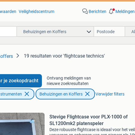
waarden
Veiligheidscentrum
Berichten
Meldingen
Behuizingen en Koffers
A
19 resultaten
voor 'flightcase technics'
offers
Ontvang meldingen van
r je zoekopdracht
nieuwe zoekresultaten
nstrumenten
Behuizingen en Koffers
Verwijder filters
Stevige Flightcase voor PLX-1000 of
SL1200mk2 platenspeler
Deze robuuste flightcase is ideaal voor het veil