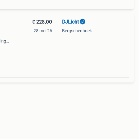
€ 228,00
DJLicht
28 mei 26
Bergschenhoek
ming
.
s de