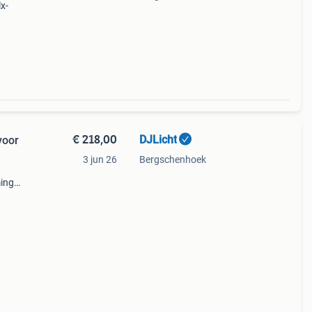
x-
 een
€ 218,00
DJLicht
voor
3 jun 26
Bergschenhoek
ming
.
s de