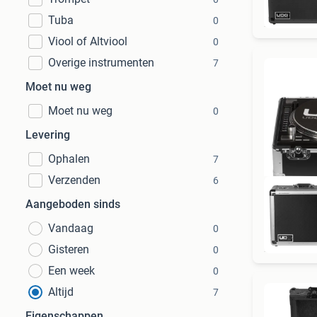
Tuba
0
Viool of Altviool
0
Overige instrumenten
7
Moet nu weg
Moet nu weg
0
Levering
Ophalen
7
Verzenden
6
Aangeboden sinds
Vandaag
0
Gisteren
0
Een week
0
Altijd
7
Eigenschappen