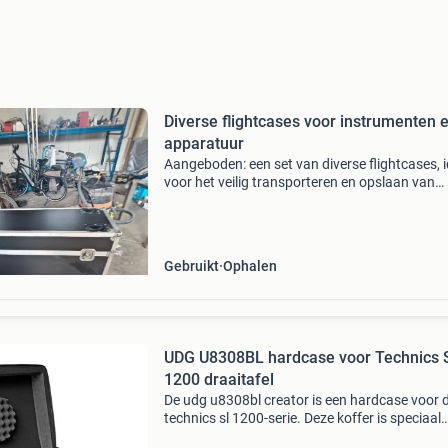
Diverse flightcases voor instrumenten 
apparatuur
Aangeboden: een set van diverse flightcases, 
voor het veilig transporteren en opslaan van
muziekinstrumenten of andere apparatuur. De
bestaat uit: - 1x flightcase van 130x45x75 cm 
flig
Gebruikt
Ophalen
UDG U8308BL hardcase voor Technics 
1200 draaitafel
De udg u8308bl creator is een hardcase voor 
technics sl 1200-serie. Deze koffer is speciaal
gemaakt voor de dj die vaak onderweg is.