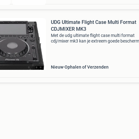
UDG Ultimate Flight Case Multi Format
CDJMIXER MK3
Met de udg ultimate flight case multi format
cdj/mixer mk3 kan je extreem goede bescher
bieden voor je tabletop mediaspeler of dj-mixer
Deze case is voor vele modellen geschikt, zoal
cdj&
Nieuw
Ophalen of Verzenden