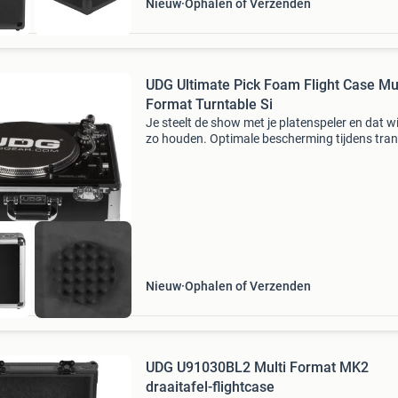
Nieuw
Ophalen of Verzenden
UDG Ultimate Pick Foam Flight Case Mul
Format Turntable Si
Je steelt de show met je platenspeler en dat wil
zo houden. Optimale bescherming tijdens tra
en bij geen gebruik is noodzaak, dus kies je vo
udg u93016sl ultimate pick foam flight case 
Nieuw
Ophalen of Verzenden
UDG U91030BL2 Multi Format MK2
draaitafel-flightcase