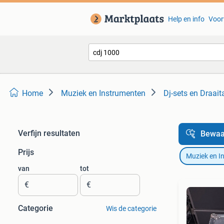
Help en info
Voor
Home
Muziek en Instrumenten
Dj-sets en Draait
Verfijn resultaten
Bewaa
Prijs
Muziek en I
van
tot
€
€
Categorie
Wis de categorie