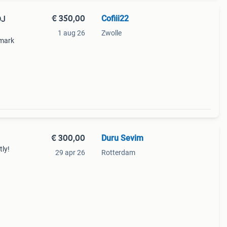
€ 350,00
Cofiii22
DJ
1 aug 26
Zwolle
umark
€ 300,00
Duru Sevim
tly!
29 apr 26
Rotterdam