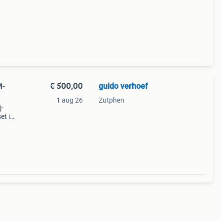
€ 500,00
guido verhoef
M-
1 aug 26
Zutphen
j-
et is
,
oor de