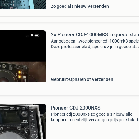
Zo goed als nieuw
Verzenden
2x Pioneer CDJ-1000MK3 in goede staa
Aangeboden: twee pioneer cdj-1000mk3 spele
Deze professionele dj-spelers zijn in goede sta
werken perfect. Ideaal voor de beginnende of
ervaren dj die op zoek is naar betrouwbare
cdj&#39;s
Gebruikt
Ophalen of Verzenden
Pioneer CDJ 2000NXS
Pioneer cdj 2000nxs zo goed als nieuw alle
knoppen recentelijk vervangen prijs per stuk: 