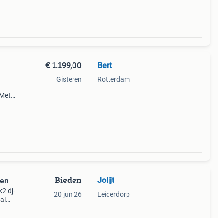
€ 1.199,00
Bert
Gisteren
Rotterdam
t
 Met
9
Bieden
Jolijt
zen
2 dj-
20 jun 26
Leiderdorp
al
e zijn