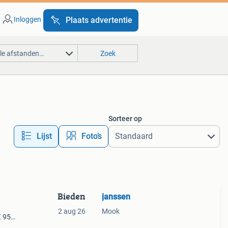
Inloggen
Plaats advertentie
lle afstanden…
Zoek
Sorteer op
Lijst
Foto’s
Bieden
janssen
2 aug 26
Mook
€ 950
s.