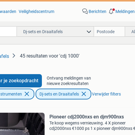
waarden
Veiligheidscentrum
Berichten
Meldingen
Dj-sets en Draaitafels
A
45 resultaten
voor 'cdj 1000'
afels
Ontvang meldingen van
r je zoekopdracht
nieuwe zoekresultaten
nstrumenten
Dj-sets en Draaitafels
Verwijder filters
Pioneer cdj2000nxs en djm900nxs
Te koop wegens vernieuwing. 4 X pioneer
cdj2000nxs €1000 ps 1 x pioneer djm900nxs 
kisten zijn in gebruikte staat. Gear is nog netje