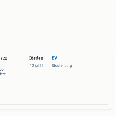
Bieden
BV
 (2x
12 jul 26
Stoutenburg
oor
lete
ers en
be