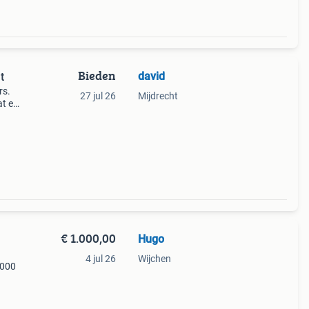
Bieden
david
t
rs.
27 jul 26
Mijdrecht
at en
€ 1.000,00
Hugo
4 jul 26
Wijchen
1000