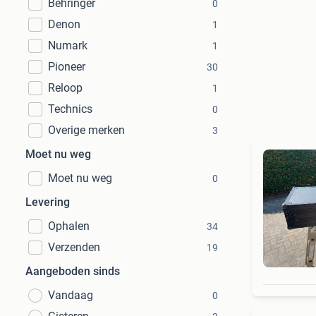
Behringer
0
Denon
1
Numark
1
Pioneer
30
Reloop
1
Technics
0
Overige merken
3
Moet nu weg
Moet nu weg
0
Levering
Ophalen
34
Verzenden
19
Aangeboden sinds
Vandaag
0