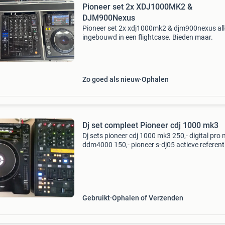
Pioneer set 2x XDJ1000MK2 &
DJM900Nexus
Pioneer set 2x xdj1000mk2 & djm900nexus all
ingebouwd in een flightcase. Bieden maar.
Zo goed als nieuw
Ophalen
Dj set compleet Pioneer cdj 1000 mk3
Dj sets pioneer cdj 1000 mk3 250,- digital pro 
ddm4000 150,- pioneer s-dj05 actieve referent
speakers 80,- beschrijving te koop: een set pio
s-dj05 actieve referentie speakers. Ideaal voor
Gebruikt
Ophalen of Verzenden