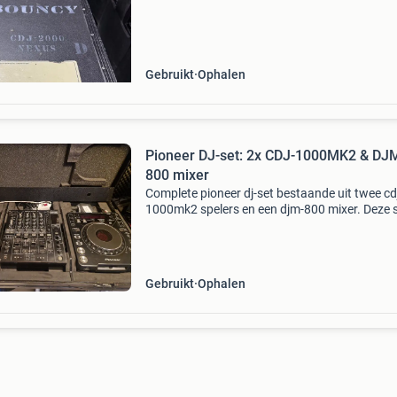
Gebruikt
Ophalen
Pioneer DJ-set: 2x CDJ-1000MK2 & DJ
800 mixer
Complete pioneer dj-set bestaande uit twee cd
1000mk2 spelers en een djm-800 mixer. Deze s
gebruikt en vertoont duidelijke gebruikssporen
maar functioneert nog steeds prima. Ideaal v
begi
Gebruikt
Ophalen