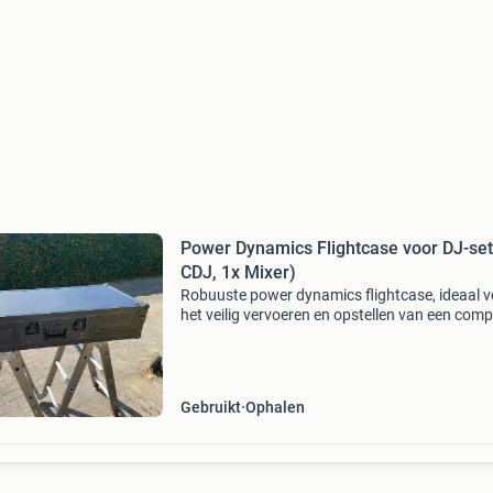
Power Dynamics Flightcase voor DJ-set
CDJ, 1x Mixer)
Robuuste power dynamics flightcase, ideaal v
het veilig vervoeren en opstellen van een comp
dj-set. De case biedt ruimte voor twee cdj-spel
één mixer, met een handige uitsparing voor ka
Gebruikt
Ophalen