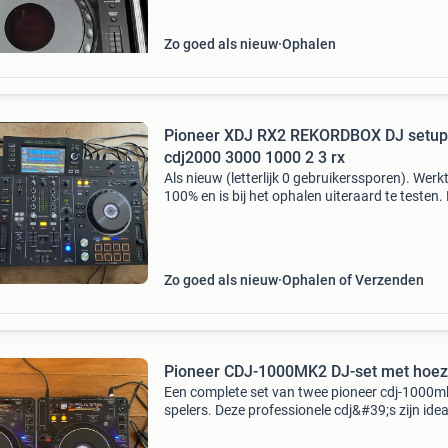
Zo goed als nieuw
Ophalen
Pioneer XDJ RX2 REKORDBOX DJ setup
cdj2000 3000 1000 2 3 rx
Als nieuw (letterlijk 0 gebruikerssporen). Werk
100% en is bij het ophalen uiteraard te testen.
decksaver en originele doos bieden vanaf 119
euro direct ophalen voor 1299 euro
Zo goed als nieuw
Ophalen of Verzenden
Pioneer CDJ-1000MK2 DJ-set met hoe
Een complete set van twee pioneer cdj-1000mk
spelers. Deze professionele cdj&#39;s zijn idea
voor zowel beginnende als ervaren dj&#39;s. Z
gebruikt, maar verkeren in goede staat en