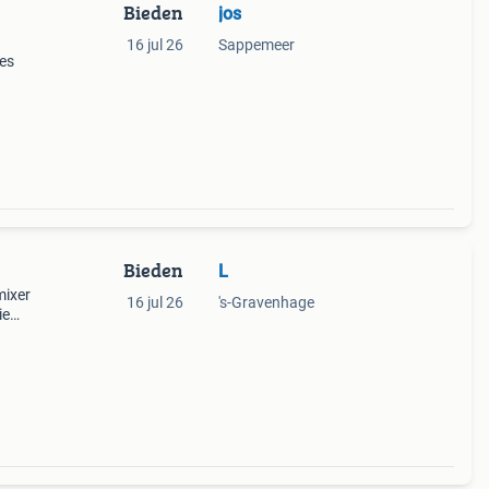
Bieden
jos
16 jul 26
Sappemeer
es
Bieden
L
mixer
16 jul 26
's-Gravenhage
ie
neer