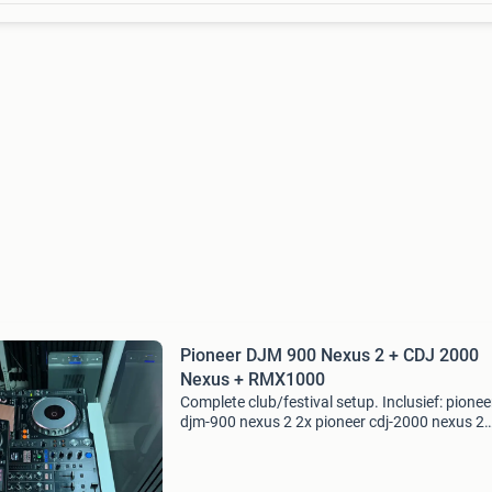
Pioneer DJM 900 Nexus 2 + CDJ 2000
Nexus + RMX1000
Complete club/festival setup. Inclusief: pionee
djm-900 nexus 2 2x pioneer cdj-2000 nexus 2
pioneer rmx-1000 (met bon en garantie) origin
pioneer rmx-1000 houder/mount (niet meer
verkrijgbaar) de