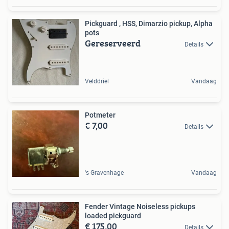
Pickguard , HSS, Dimarzio pickup, Alpha
pots
Gereserveerd
Details
Velddriel
Vandaag
Potmeter
€ 7,00
Details
's-Gravenhage
Vandaag
Fender Vintage Noiseless pickups
loaded pickguard
€ 175,00
Details