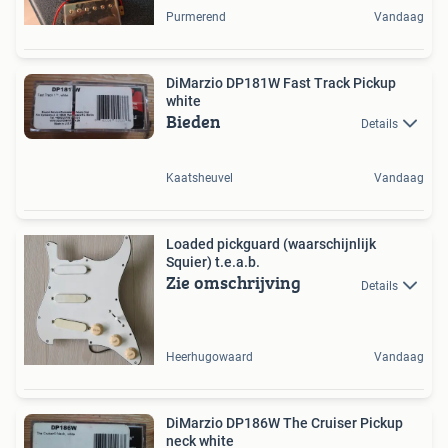
Purmerend
Vandaag
DiMarzio DP181W Fast Track Pickup
white
Bieden
Details
Kaatsheuvel
Vandaag
Loaded pickguard (waarschijnlijk
Squier) t.e.a.b.
Zie omschrijving
Details
Heerhugowaard
Vandaag
DiMarzio DP186W The Cruiser Pickup
neck white