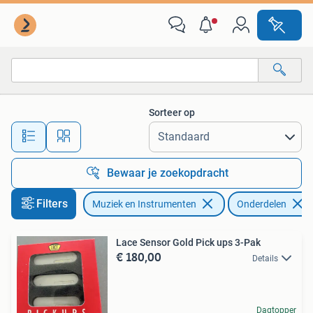
Instrumenten | Onderdelen
Sorteer op
Alle afstanden…
Bewaar je zoekopdracht
Filters
Muziek en Instrumenten
Onderdelen
Lace Sensor Gold Pick ups 3-Pak
€ 180,00
Details
Dagtopper