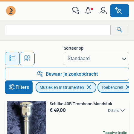
Instrumenten | Toebehoren
Sorteer op
Alle afstanden…
Bewaar je zoekopdracht
Filters
Muziek en Instrumenten
Toebehoren
Schilke 40B Trombone Mondstuk
€ 49,00
Details
Topadvertentie