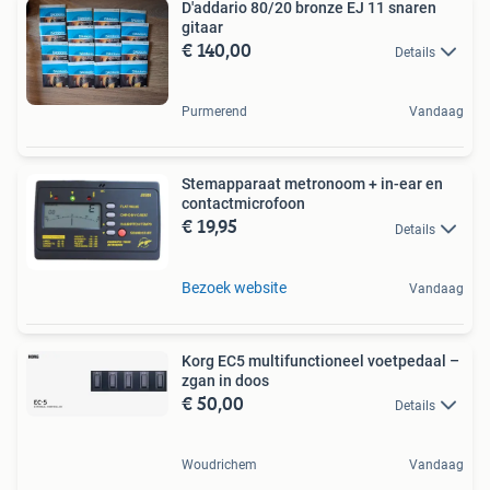
D'addario 80/20 bronze EJ 11 snaren
gitaar
€ 140,00
Details
Purmerend
Vandaag
Stemapparaat metronoom + in-ear en
contactmicrofoon
€ 19,95
Details
Bezoek website
Vandaag
Korg EC5 multifunctioneel voetpedaal –
zgan in doos
€ 50,00
Details
Woudrichem
Vandaag