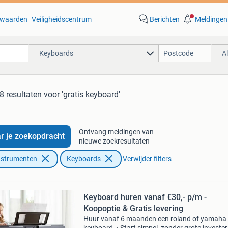
waarden
Veiligheidscentrum
Berichten
Meldingen
Keyboards
A
8 resultaten
voor 'gratis keyboard'
Ontvang meldingen van
r je zoekopdracht
nieuwe zoekresultaten
nstrumenten
Keyboards
Verwijder filters
Keyboard huren vanaf €30,- p/m -
Koopoptie & Gratis levering
Huur vanaf 6 maanden een roland of yamaha