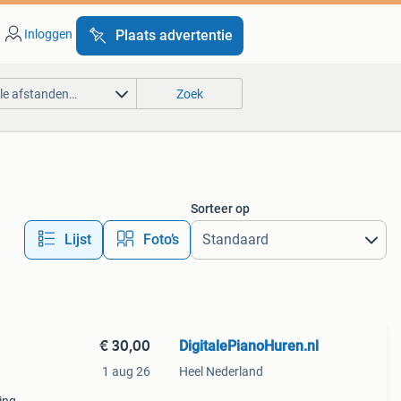
Inloggen
Plaats advertentie
lle afstanden…
Zoek
Sorteer op
Lijst
Foto’s
€ 30,00
DigitalePianoHuren.nl
1 aug 26
Heel Nederland