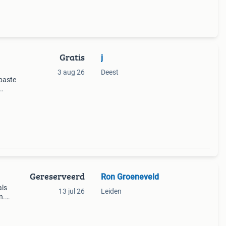
Gratis
j
3 aug 26
Deest
paste
alleen
Gereserveerd
Ron Groeneveld
als
13 jul 26
Leiden
n.