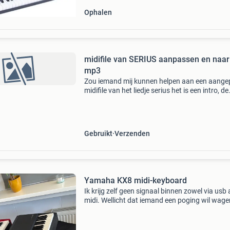
Ophalen
midifile van SERIUS aanpassen en naar
mp3
Zou iemand mij kunnen helpen aan een aange
midifile van het liedje serius het is een intro, de
drums en gitaarpartijen moeten eraf zodat er 
een keyboard partij op blijft staan en dan naar
Gebruikt
Verzenden
Yamaha KX8 midi-keyboard
Ik krijg zelf geen signaal binnen zowel via usb 
midi. Wellicht dat iemand een poging wil wage
Fijne gewogen toetsen. Let op: het is een midi-
keyboard. Deze heeft dus geen eigen geluiden.