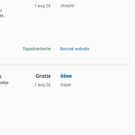
1 aug 26
Utrecht
b
te
Topadvertentie
Bezoek website
Gratis
Abee
s
oekje
1 aug 26
Ospel