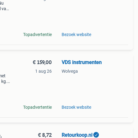
 Nu
l van
nken
Topadvertentie
Bezoek website
€ 159,00
VDS instrumenten
1 aug 26
Wolvega
met
 kg.
es en
he be
Topadvertentie
Bezoek website
€ 8,72
Retourkoop.nl
,