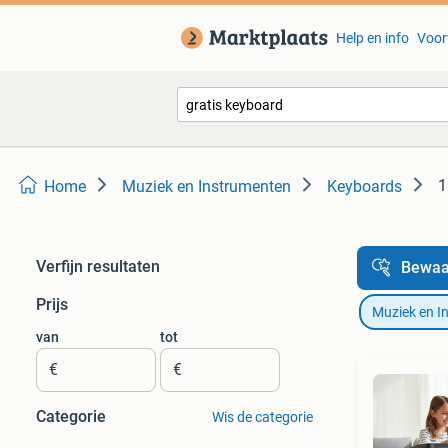
Help en info
Voor
1
Home
Muziek en Instrumenten
Keyboards
Verfijn resultaten
Bewaa
Prijs
Muziek en I
van
tot
€
€
Categorie
Wis de categorie