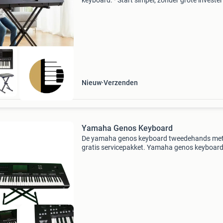
keyboard. · Start simpel, zonder grote invester
Ideaal om (weer) te beginnen met keyboard sp
· Huur een complete nieuwe set met standaard
pianokruk
Nieuw
Verzenden
Yamaha Genos Keyboard
De yamaha genos keyboard tweedehands me
gratis servicepakket. Yamaha genos keyboard
tweedehands yamaha genos keyboard is zo 
als nieuw. Het instrument is grondig geïnspect
schoongemaakt