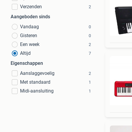
Verzenden
2
Aangeboden sinds
Vandaag
0
Gisteren
0
Een week
2
Altijd
7
Eigenschappen
Aanslaggevoelig
2
Met standaard
1
Midi-aansluiting
1