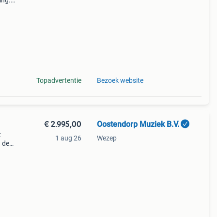
ing.
elen.
,
Topadvertentie
Bezoek website
€ 2.995,00
Oostendorp Muziek B.V.
t
1 aug 26
Wezep
 deze
goed
eerd,