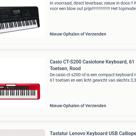
In voorraad, direct leverbaar, nieuw in doos !!
voor een blow out prijs!!!!!!!!!!!!!!! Het topmode
medeli is nu leverbaar. De tyros van medeli de
wij. Echt een geweldig keyboard voor een v
Nieuw
Ophalen of Verzenden
Casio CT-S200 Casiotone Keyboard, 61
Toetsen, Rood
De casio ct-s200 rd is een compact keyboard 
61 toetsen en een licht gewicht van slechts 3,3
Je kiest uit 400 verschillende klanken, 77 ritm
60 ingebouwde songs. Dankzij de automatisc
Nieuw
Ophalen of Verzenden
Tastatur Lenovo Keyboard USB Calliope