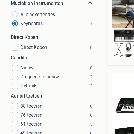
Muziek en Instrumenten
Alle advertenties
Keyboards
7
Direct Kopen
Direct Kopen
0
Conditie
Nieuw
0
Zo goed als nieuw
2
Gebruikt
2
Aantal toetsen
88 toetsen
0
76 toetsen
0
61 toetsen
5
49 toetsen
0