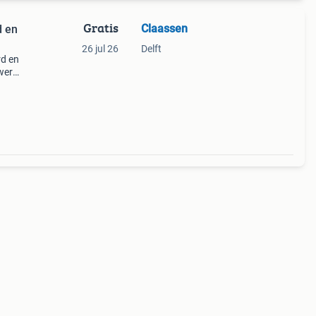
Gratis
Claassen
d en
26 jul 26
Delft
rd en
werkt
nt er