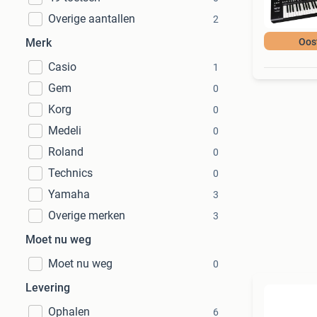
Overige aantallen
2
Merk
Oos
Casio
1
Gem
0
Korg
0
Medeli
0
Roland
0
Technics
0
Yamaha
3
Overige merken
3
Moet nu weg
Moet nu weg
0
Levering
Ophalen
6