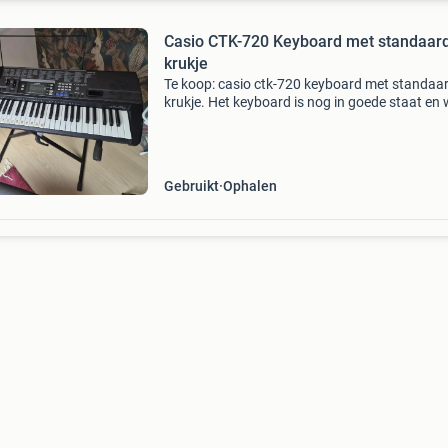
Casio CTK-720 Keyboard met standaar
krukje
Te koop: casio ctk-720 keyboard met standaa
krukje. Het keyboard is nog in goede staat en 
helemaal goed. Er zitten 61 toetsen op en je ku
veel verschillende geluiden en liedjes mee spe
Gebruikt
Ophalen