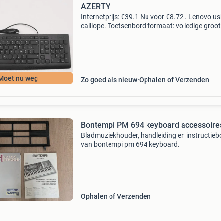
AZERTY
Internetprijs: €39.1 Nu voor €8.72 . Lenovo us
calliope. Toetsenbord formaat: volledige groot
(100%), aansluiting: usb, toetsenbordindeling:
azerty, aanbevolen gebruik: universeel. Kleur
Moet nu weg
Zo goed als nieuw
Ophalen of Verzenden
Bontempi PM 694 keyboard accessoire
Bladmuziekhouder, handleiding en instructieb
van bontempi pm 694 keyboard.
Ophalen of Verzenden