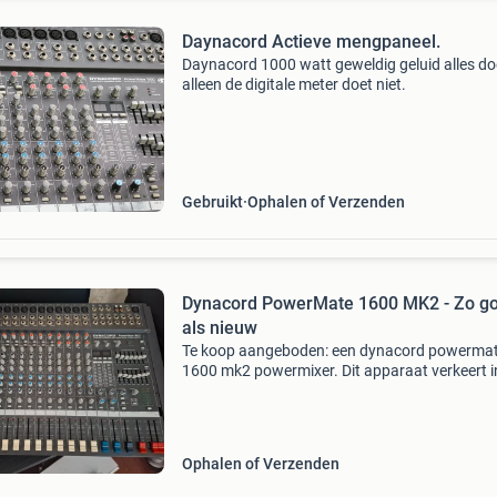
Daynacord Actieve mengpaneel.
Daynacord 1000 watt geweldig geluid alles do
alleen de digitale meter doet niet.
Gebruikt
Ophalen of Verzenden
Dynacord PowerMate 1600 MK2 - Zo g
als nieuw
Te koop aangeboden: een dynacord powerma
1600 mk2 powermixer. Dit apparaat verkeert i
perfecte staat en functioneert als nieuw. Ideaa
voor live optredens, studio of repetitieruimte. 
betrouwbar
Ophalen of Verzenden