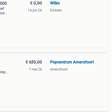
€ 0,00
Wilko
1000
ief
14 jun 26
Emmen
eze
atief
€ 650,00
Popcentrum Amersfoort
7 mei 26
Amersfoort
lep,