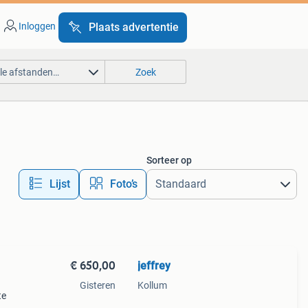
Inloggen
Plaats advertentie
lle afstanden…
Zoek
Sorteer op
Lijst
Foto’s
€ 650,00
jeffrey
Gisteren
Kollum
te