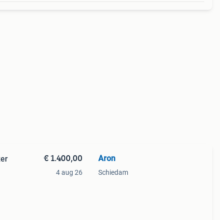
€ 1.400,00
Aron
er
4 aug 26
Schiedam
ge