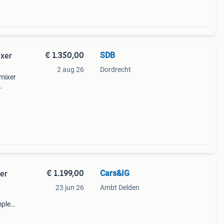
€ 1.350,00
SDB
xer
2 aug 26
Dordrecht
mixer
taal.
n
€ 1.199,00
Cars&IG
er
23 jun 26
Ambt Delden
pleet
t en
 live