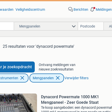
waarden
Veiligheidscentrum
Berichten
Meldingen
Mengpanelen
A
25 resultaten
voor 'dynacord powermate'
Ontvang meldingen van
r je zoekopdracht
nieuwe zoekresultaten
nstrumenten
Mengpanelen
Verwijder filters
Dynacord Powermate 1000 MK1
Mengpaneel - Zeer Goede Staat
Te koop aangeboden: een dynacord powerma