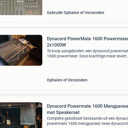
optrede
Gebruikt
Ophalen of Verzenden
Dynacord PowerMate 1600 Powermixer
2x1000W
Te koop aangeboden: een dynacord powerma
1600 powermixer. Deze krachtige mixer levert
2x1000 watt en is ideaal voor live optredens,
studio-opnames of evenementen. De mixer ver
in goede staat en
Ophalen of Verzenden
Dynacord Powermate 1600 Mengpanee
met Speakerset
Complete geluidsset bestaande uit een dynac
powermate 1600 mengpaneel, twee dynacord 