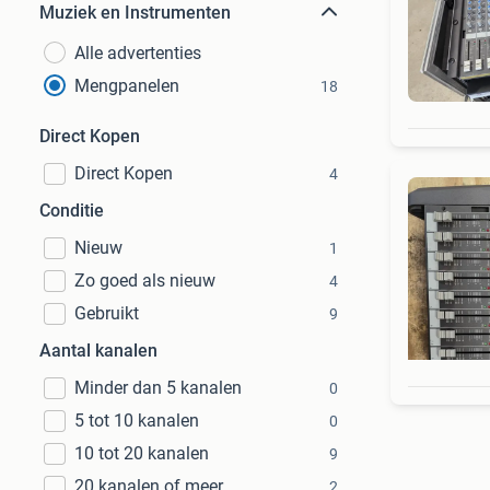
Muziek en Instrumenten
Alle advertenties
Mengpanelen
18
Direct Kopen
Direct Kopen
4
Conditie
Nieuw
1
Zo goed als nieuw
4
Gebruikt
9
Aantal kanalen
Minder dan 5 kanalen
0
5 tot 10 kanalen
0
10 tot 20 kanalen
9
20 kanalen of meer
2