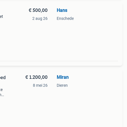
€ 500,00
Hans
et
2 aug 26
Enschede
€ 1.200,00
Miran
oed
8 mei 26
Dieren
te
n
l
Een