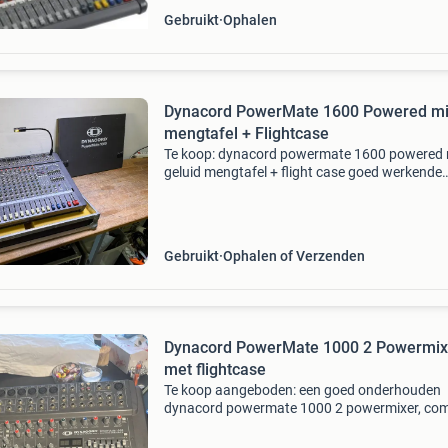
Gebruikt
Ophalen
Dynacord PowerMate 1600 Powered mi
mengtafel + Flightcase
Te koop: dynacord powermate 1600 powered 
geluid mengtafel + flight case goed werkende
powered mixer van dynacord. 20 Kanalen in to
Getest en werkend. Komt inclusief een metale
cover tegen
Gebruikt
Ophalen of Verzenden
Dynacord PowerMate 1000 2 Powermix
met flightcase
Te koop aangeboden: een goed onderhouden
dynacord powermate 1000 2 powermixer, com
met een stevige flightcase voor veilig transpor
opslag. Deze professionele mixer is ideaal voor