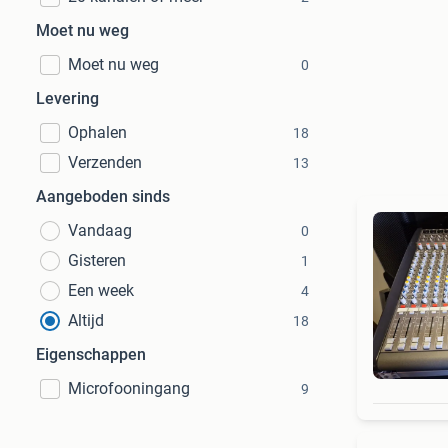
Moet nu weg
Moet nu weg
0
Levering
Ophalen
18
Verzenden
13
Aangeboden sinds
Vandaag
0
Gisteren
1
Een week
4
Altijd
18
Eigenschappen
Microfooningang
9