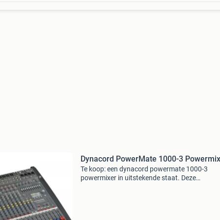
Dynacord PowerMate 1000-3 Powermix
Te koop: een dynacord powermate 1000-3
powermixer in uitstekende staat. Deze
professionele powermixer combineert een
hoogwaardige analoge mixer met een krachti
versterker en digitale effecten. Ideaa