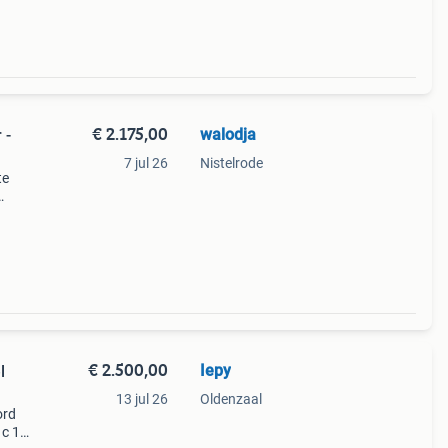
€ 2.175,00
walodja
 -
7 jul 26
Nistelrode
te
keert
€ 2.500,00
Iepy
l
13 jul 26
Oldenzaal
ord
c 12-