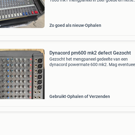
1000 mk1 mengpaneel in zeer goede en nette
staat. Dit professionele powermate mengpanee
ideaal voor live optredens, studio-opnames of
evenementen. Het ap
Zo goed als nieuw
Ophalen
Dynacord pm600 mk2 defect Gezocht
Gezocht het mengpaneel gedeelte van een
dynacord powermate 600 mk2. Mag eventuee
defect zijn.
Gebruikt
Ophalen of Verzenden