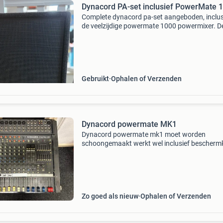
Dynacord PA-set inclusief PowerMate 
Complete dynacord pa-set aangeboden, inclus
de veelzijdige powermate 1000 powermixer. D
set is ideaal voor live optredens, repetities of
evenementen waar betrouwbaar en zeer kwalit
geluid e
Gebruikt
Ophalen of Verzenden
Dynacord powermate MK1
Dynacord powermate mk1 moet worden
schoongemaakt werkt wel inclusief beschermk
foto later
Zo goed als nieuw
Ophalen of Verzenden