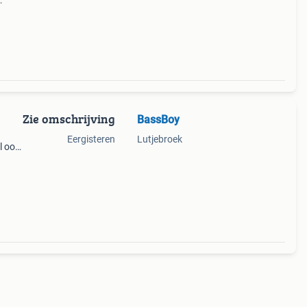
l is
Zie omschrijving
BassBoy
Eergisteren
Lutjebroek
l ook