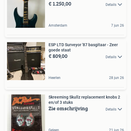
€ 1.250,00
Details
Amsterdam
7 jun 26
ESP LTD Surveyor '87 basgitaar - Zeer
goede staat
€ 809,00
Details
Heerlen
28 jun 26
Skreeming Skullz replacement knobs 2
en/of 3 stuks
Zie omschrijving
Details
Geleen
21 jun 26