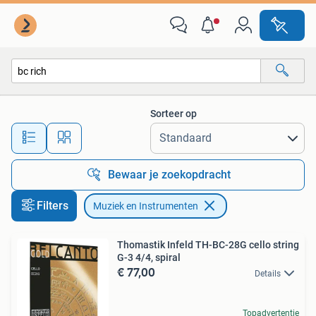
Muziek en Instrumenten
Sorteer op
Alle afstanden…
Bewaar je zoekopdracht
Filters
Muziek en Instrumenten
Thomastik Infeld TH-BC-28G cello string
G-3 4/4, spiral
€ 77,00
Details
Topadvertentie