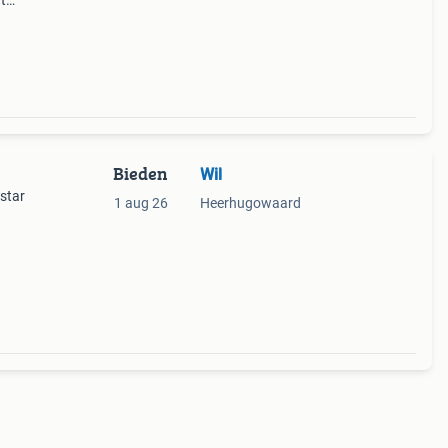
t
s
Bieden
Wil
star
1 aug 26
Heerhugowaard