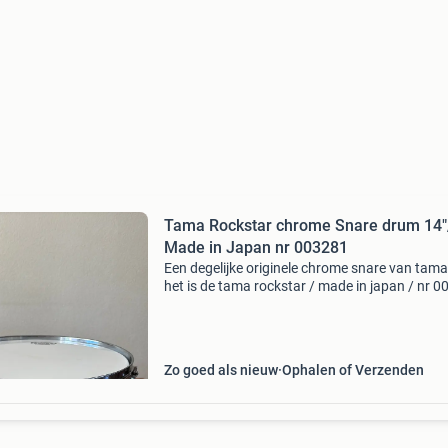
Tama Rockstar chrome Snare drum 14"
Made in Japan nr 003281
Een degelijke originele chrome snare van tama
het is de tama rockstar / made in japan / nr 
uit de jaren 80 echte kwaliteit / een snare dru
monster met 2 x 8 lugs met binnendemper me
Zo goed als nieuw
Ophalen of Verzenden