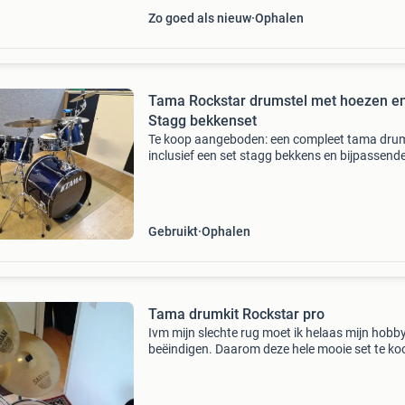
Zo goed als nieuw
Ophalen
Tama Rockstar drumstel met hoezen e
Stagg bekkenset
Te koop aangeboden: een compleet tama drum
inclusief een set stagg bekkens en bijpassend
tama hoezen voor alle drums. Drumstel is voo
van starcast mounting system, waardoor er 
extra sch
Gebruikt
Ophalen
Tama drumkit Rockstar pro
Ivm mijn slechte rug moet ik helaas mijn hobb
beëindigen. Daarom deze hele mooie set te ko
Tama rockstar pro, 5 delig, inc. Alle sabian be
a kwaliteit, alle softhaert cases, harde en soft 