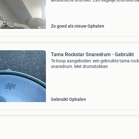
akoestische drumset. Een degelijk drumstel da
perfect is voor beginners, gevorderden of als
oefenset. Alles werkt naar behoren en de set i
direct bespe
Zo goed als nieuw
Ophalen
Tama Rockstar Snaredrum - Gebruikt
Te koop aangeboden: een gebruikte tama rock
snaredrum. Met drumstokken
Gebruikt
Ophalen