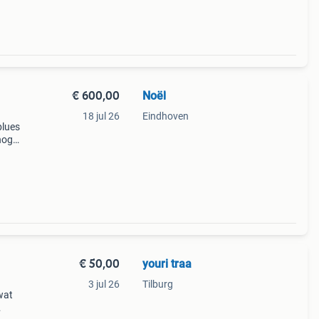
€ 600,00
Noël
18 jul 26
Eindhoven
blues
nog
are
€ 50,00
youri traa
3 jul 26
Tilburg
wat