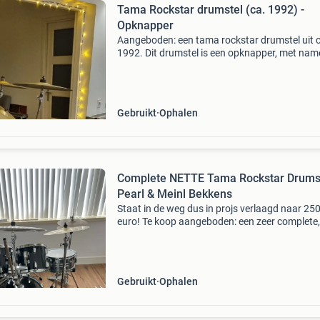
Tama Rockstar drumstel (ca. 1992) -
Opknapper
Aangeboden: een tama rockstar drumstel uit c
1992. Dit drumstel is een opknapper, met nam
chroomwerk is roestig. De set bestaat uit tom
10, 12, 13 en 16 inch, en een 14 inch snaredru
Gebruikt
Ophalen
Complete NETTE Tama Rockstar Drums
Pearl & Meinl Bekkens
Staat in de weg dus in projs verlaagd naar 25
euro! Te koop aangeboden: een zeer complete,
speelklare kwaliteitsdrumset van topmerken. 
voor zowel de beginnende drummer die direct
wil star
Gebruikt
Ophalen