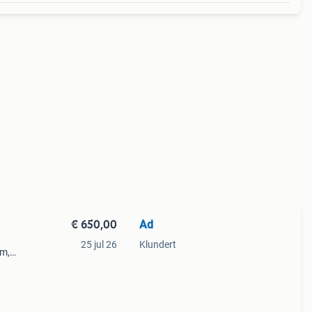
€ 650,00
Ad
25 jul 26
Klundert
om,
rash