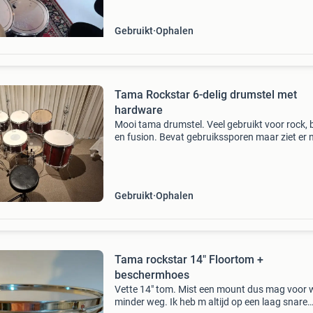
Gebruikt
Ophalen
Tama Rockstar 6-delig drumstel met
hardware
Mooi tama drumstel. Veel gebruikt voor rock, 
en fusion. Bevat gebruikssporen maar ziet er 
heel goed uit! Komt met alle benodigde hardw
en een volledige remo vellenset. 14"x6.5"
Gebruikt
Ophalen
Tama rockstar 14" Floortom +
beschermhoes
Vette 14" tom. Mist een mount dus mag voor 
minder weg. Ik heb m altijd op een laag snare