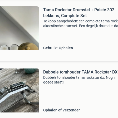
Tama Rockstar Drumstel + Paiste 302
bekkens, Complete Set
Te koop aangeboden: een complete tama rock
akoestische drumset. Een degelijk drumstel da
perfect is voor beginners, gevorderden of als
oefenset. Alles werkt naar behoren en de set i
direct bespe
Gebruikt
Ophalen
Dubbele tomhouder TAMA Rockstar DX
Dubbele tomhouder tama rockstar dx. Nog in
goede staat!
Ophalen of Verzenden