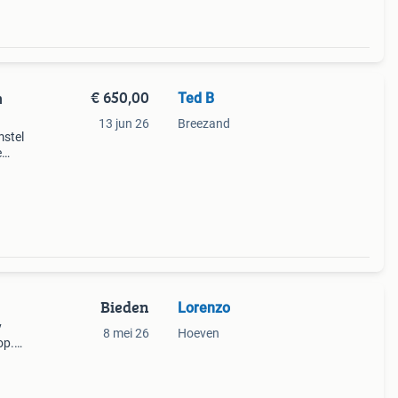
€ 650,00
Ted B
n
13 jun 26
Breezand
stel
e
rzien
geen
Bieden
Lorenzo
y
8 mei 26
Hoeven
op.
kkens
tas