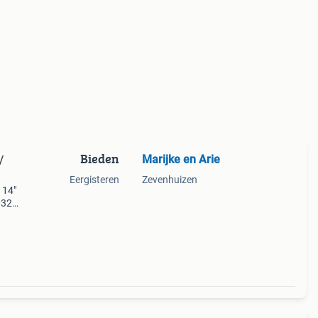
Bieden
Marijke en Arie
/
Eergisteren
Zevenhuizen
 14"
003281
m
t