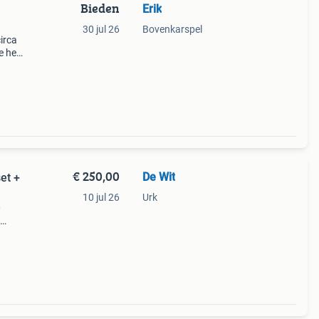
Bieden
Erik
30 jul 26
Bovenkarspel
irca
e het
s van
m.or
€ 250,00
De Wit
et +
10 jul 26
Urk
0
Ideaal
 goed