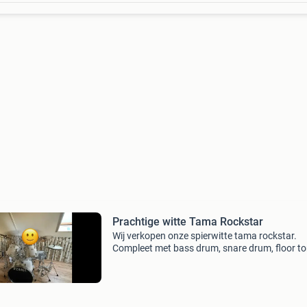
Prachtige witte Tama Rockstar
Wij verkopen onze spierwitte tama rockstar.
Compleet met bass drum, snare drum, floor t
high en mid tom, hi hat, crash 14” en power c
16” en een ride bekken. Uiteraard inclusief alle
hardware !