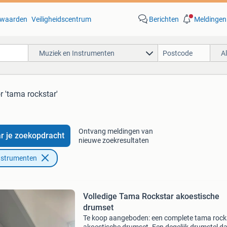
waarden
Veiligheidscentrum
Berichten
Meldingen
Muziek en Instrumenten
A
r 'tama rockstar'
Ontvang meldingen van
r je zoekopdracht
nieuwe zoekresultaten
nstrumenten
Volledige Tama Rockstar akoestische
drumset
Te koop aangeboden: een complete tama rock