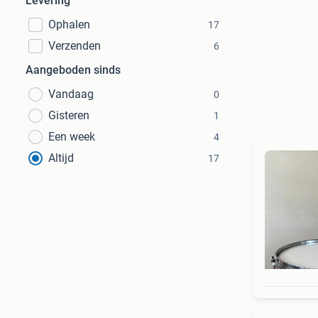
Levering
Ophalen
17
Verzenden
6
Aangeboden sinds
Vandaag
0
Gisteren
1
Een week
4
Altijd
17