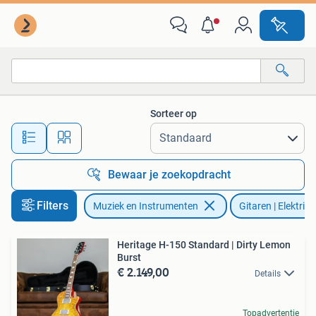
Snaarinstrumenten | Gitaren | Elektrisch
Sorteer op
Alle afstanden…
Bewaar je zoekopdracht
Filters
Muziek en Instrumenten
Gitaren | Elektris
Heritage H-150 Standard | Dirty Lemon
Burst
€ 2.149,00
Details
Topadvertentie