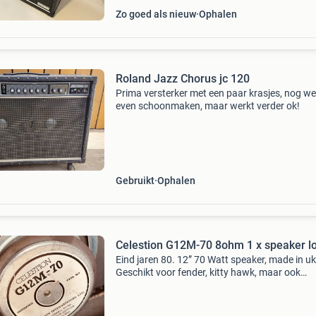
Zo goed als nieuw
Ophalen
Roland Jazz Chorus jc 120
Prima versterker met een paar krasjes, nog we
even schoonmaken, maar werkt verder ok!
Gebruikt
Ophalen
Celestion G12M-70 8ohm 1 x speaker l
Eind jaren 80. 12” 70 Watt speaker, made in uk
Geschikt voor fender, kitty hawk, maar ook
marshall, crate, of vox. Open cab gaat goed, c
zal wat meer compressie geven. Karakter goed
clean, (