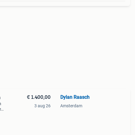
€ 1.400,00
Dylan Raasch
n
n
3 aug 26
Amsterdam
e
azz
h a n