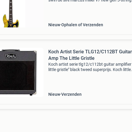
swirl de sire marcus miller v7 new gen 5-string
verfijnt het originele v7-platform met een
vernieuwde constructie en een verbeterde alg
balans.
Nieuw
Ophalen of Verzenden
Koch Artist Serie TLG12/C112BT Guitar
Amp The Little Gristle
Koch artist serie tlg12/c112bt guitar amplifier
little gristle" black tweed superprijs. Koch little
gristle combo – puur nederlands
vakmanschapambachtelijk gebouwd in neder
de koch
Nieuw
Verzenden