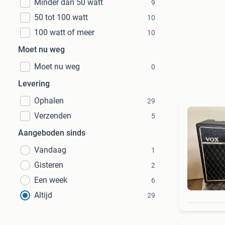
Minder dan 50 watt
9
50 tot 100 watt
10
100 watt of meer
10
Moet nu weg
Moet nu weg
0
Levering
Ophalen
29
Verzenden
5
Aangeboden sinds
Vandaag
1
Gisteren
2
Een week
6
Altijd
29