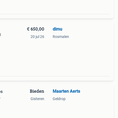
€ 650,00
dimu
l
20 jul 26
Rosmalen
Bieden
Maarten Aerts
os
.
Gisteren
Geldrop
losed
 bij