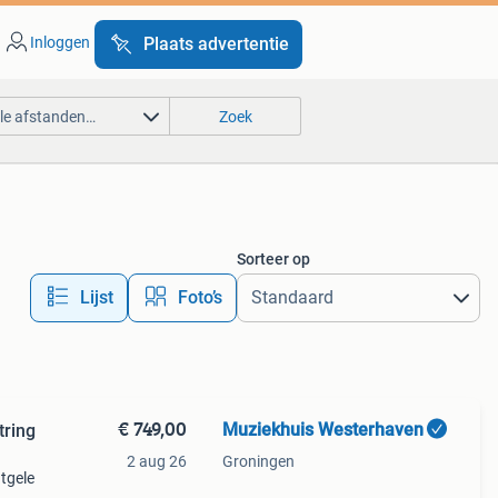
Inloggen
Plaats advertentie
lle afstanden…
Zoek
Sorteer op
Lijst
Foto’s
€ 749,00
Muziekhuis Westerhaven
tring
2 aug 26
Groningen
tgele