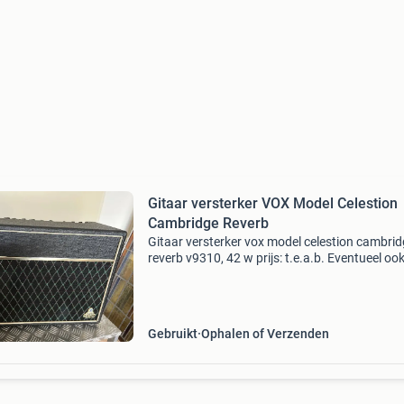
Gitaar versterker VOX Model Celestion
Cambridge Reverb
Gitaar versterker vox model celestion cambri
reverb v9310, 42 w prijs: t.e.a.b. Eventueel ook
ruil voor een kleine verzameling vinyl jaren &#
&#39;70, piraten singles, blues/ jazz i
Gebruikt
Ophalen of Verzenden