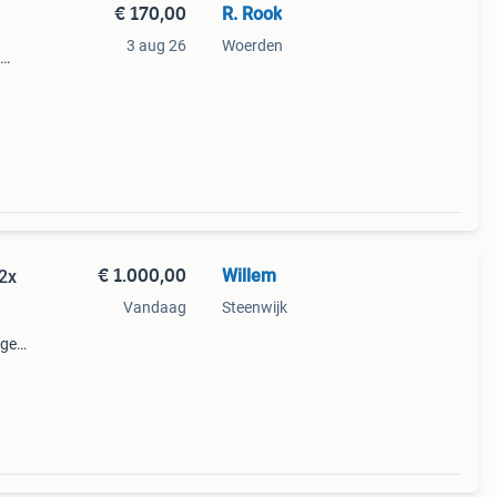
€ 170,00
R. Rook
t
3 aug 26
Woerden
70
€ 1.000,00
Willem
 2x
Vandaag
Steenwijk
ige
.
 met