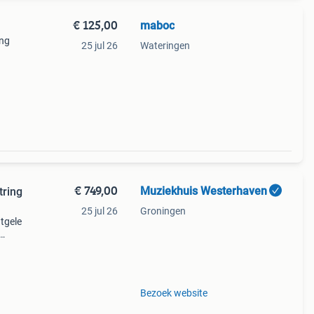
€ 125,00
maboc
ing
25 jul 26
Wateringen
mp
e gaan
€ 749,00
Muziekhuis Westerhaven
tring
25 jul 26
Groningen
tgele
ehele
Bezoek website