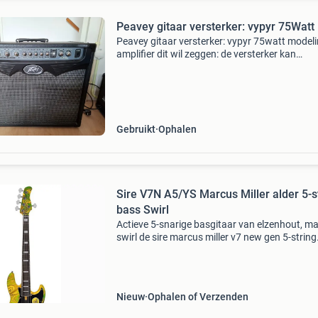
Peavey gitaar versterker: vypyr 75Watt
Peavey gitaar versterker: vypyr 75watt model
amplifier dit wil zeggen: de versterker kan
verschillende versterkers/effect pedalen/sto
boxes simuleren. Super leuke versterker om t
ontdekken
Gebruikt
Ophalen
Sire V7N A5/YS Marcus Miller alder 5-s
bass Swirl
Actieve 5-snarige basgitaar van elzenhout, ma
swirl de sire marcus miller v7 new gen 5-string
verfijnt het originele v7-platform met een
vernieuwde constructie en een verbeterde alg
balans.
Nieuw
Ophalen of Verzenden