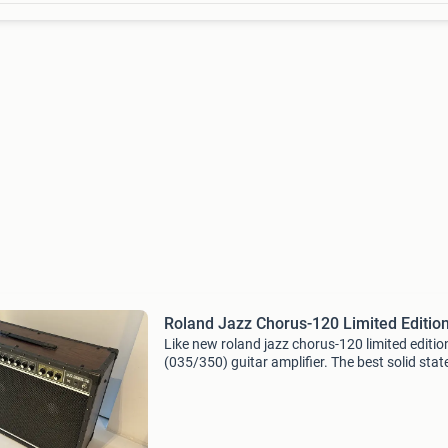
Roland Jazz Chorus-120 Limited Editio
Like new roland jazz chorus-120 limited editio
(035/350) guitar amplifier. The best solid stat
clean amp there is! Unlike a standard roland j
chorus-120, this one i slimited to 350 units wit