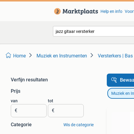
Help en info
Voor
Home
Muziek en Instrumenten
Versterkers | Bas
Verfijn resultaten
Bewaa
Prijs
Muziek en I
van
tot
€
€
Categorie
Wis de categorie