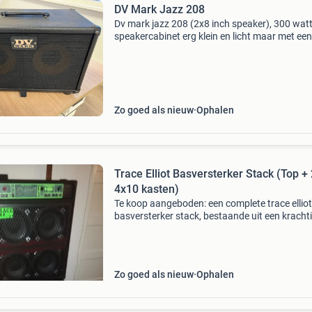
DV Mark Jazz 208
Dv mark jazz 208 (2x8 inch speaker), 300 wat
speakercabinet erg klein en licht maar met een
enorm bak volume en zelden te koop in nl. €1
lees alle reviews op internet. Graag afhalen.
Zo goed als nieuw
Ophalen
Trace Elliot Basversterker Stack (Top +
4x10 kasten)
Te koop aangeboden: een complete trace elliot
basversterker stack, bestaande uit een kracht
versterkertop en twee 4x10 luidsprekerkasten
Deze set levert het iconische trace elliot geluid
veel
Zo goed als nieuw
Ophalen