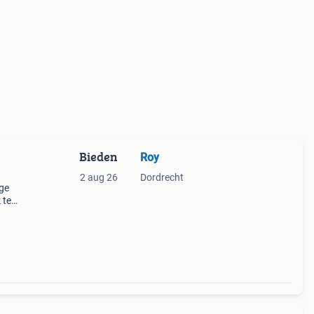
Bieden
Roy
2 aug 26
Dordrecht
dge
 te
39;60-