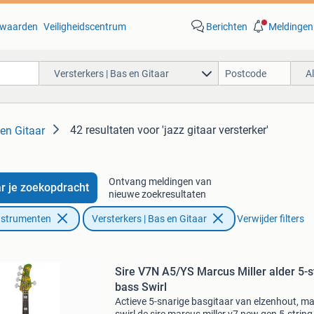
waarden
Veiligheidscentrum
Berichten
Meldingen
Versterkers | Bas en Gitaar
A
42 resultaten
voor 'jazz gitaar versterker'
 en Gitaar
Ontvang meldingen van
r je zoekopdracht
nieuwe zoekresultaten
nstrumenten
Versterkers | Bas en Gitaar
Verwijder filters
Sire V7N A5/YS Marcus Miller alder 5-s
bass Swirl
Actieve 5-snarige basgitaar van elzenhout, ma