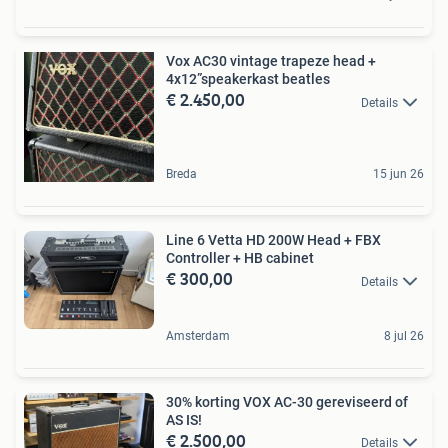
Vox AC30 vintage trapeze head +
4x12”speakerkast beatles
€ 2.450,00
Details
Breda
15 jun 26
Line 6 Vetta HD 200W Head + FBX
Controller + HB cabinet
€ 300,00
Details
Amsterdam
8 jul 26
30% korting VOX AC-30 gereviseerd of
AS IS!
€ 2.500,00
Details