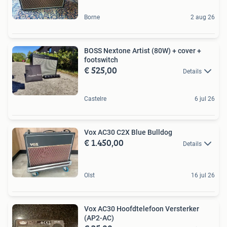
Borne
2 aug 26
BOSS Nextone Artist (80W) + cover +
footswitch
€ 525,00
Details
Castelre
6 jul 26
Vox AC30 C2X Blue Bulldog
€ 1.450,00
Details
Olst
16 jul 26
Vox AC30 Hoofdtelefoon Versterker
(AP2-AC)