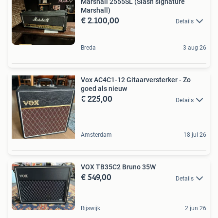
Marshall 2555SL (Slash signature
Marshall)
€ 2.100,00
Details
Breda
3 aug 26
Vox AC4C1-12 Gitaarversterker - Zo
goed als nieuw
€ 225,00
Details
Amsterdam
18 jul 26
VOX TB35C2 Bruno 35W
€ 549,00
Details
Rijswijk
2 jun 26