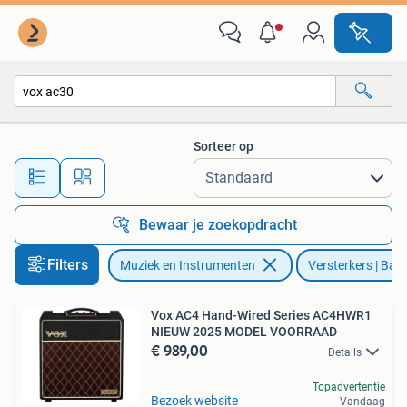
Versterkers | Bas en Gitaar
Sorteer op
Alle afstanden…
Bewaar je zoekopdracht
Filters
Muziek en Instrumenten
Versterkers | Bas
Vox AC4 Hand-Wired Series AC4HWR1
NIEUW 2025 MODEL VOORRAAD
€ 989,00
Details
Topadvertentie
Bezoek website
Vandaag