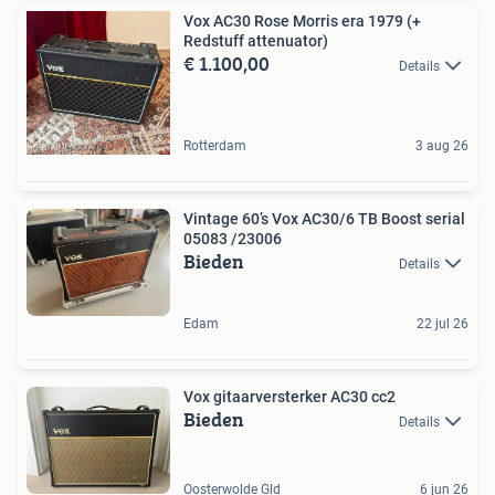
Vox AC30 Rose Morris era 1979 (+
Redstuff attenuator)
€ 1.100,00
Details
Rotterdam
3 aug 26
Vintage 60’s Vox AC30/6 TB Boost serial
05083 /23006
Bieden
Details
Edam
22 jul 26
Vox gitaarversterker AC30 cc2
Bieden
Details
Oosterwolde Gld
6 jun 26