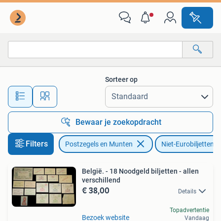
Bankbiljetten | Europa | Niet-Eurobiljetten
Sorteer op
Alle afstanden…
Bewaar je zoekopdracht
Filters
Postzegels en Munten
Niet-Eurobiljetten
België. - 18 Noodgeld biljetten - allen
verschillend
€ 38,00
Details
Topadvertentie
Bezoek website
Vandaag