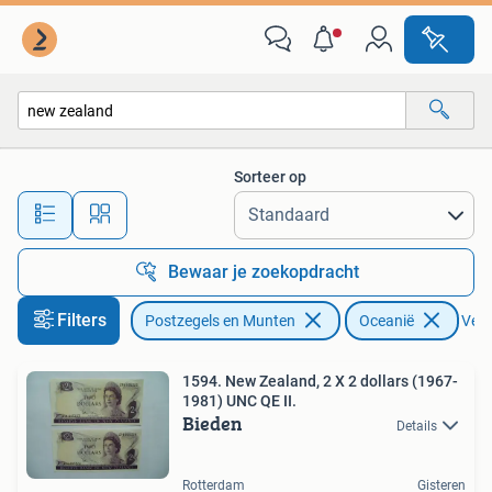
Bankbiljetten | Oceanië
Sorteer op
Alle afstanden…
Bewaar je zoekopdracht
Filters
Postzegels en Munten
Oceanië
Verw
1594. New Zealand, 2 X 2 dollars (1967-
1981) UNC QE II.
Bieden
Details
Rotterdam
Gisteren