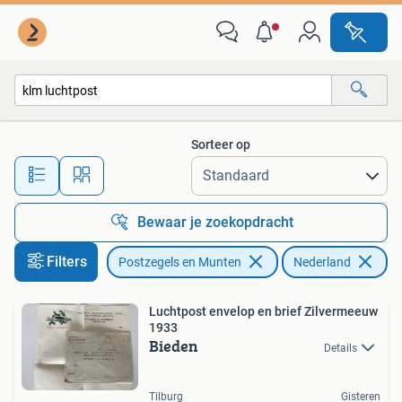
Brieven en Enveloppen | Nederland
Sorteer op
Alle afstanden…
Bewaar je zoekopdracht
Filters
Postzegels en Munten
Nederland
Ve
Luchtpost envelop en brief Zilvermeeuw
1933
Bieden
Details
Tilburg
Gisteren