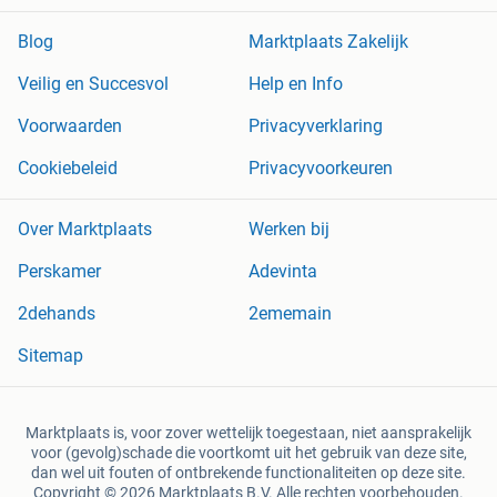
Blog
Marktplaats Zakelijk
Veilig en Succesvol
Help en Info
Voorwaarden
Privacyverklaring
Cookiebeleid
Privacyvoorkeuren
Over Marktplaats
Werken bij
Perskamer
Adevinta
2dehands
2ememain
Sitemap
Marktplaats is, voor zover wettelijk toegestaan, niet aansprakelijk
voor (gevolg)schade die voortkomt uit het gebruik van deze site,
dan wel uit fouten of ontbrekende functionaliteiten op deze site.
Copyright © 2026 Marktplaats B.V. Alle rechten voorbehouden.