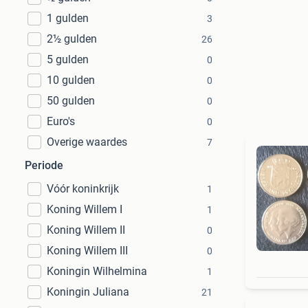
1 gulden
3
2½ gulden
26
5 gulden
0
10 gulden
0
50 gulden
0
Euro's
0
Overige waardes
7
Periode
Vóór koninkrijk
1
Koning Willem I
1
Koning Willem II
0
Koning Willem III
0
Koningin Wilhelmina
1
Koningin Juliana
21