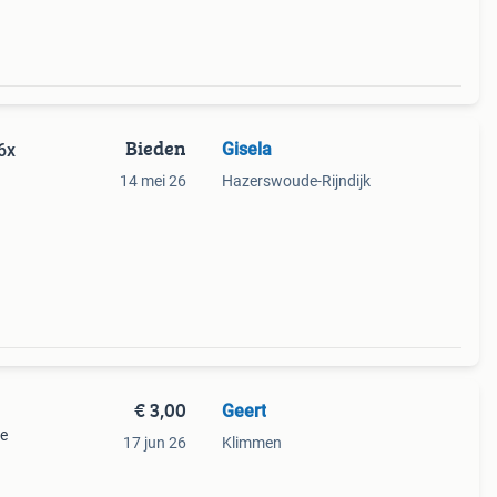
Bieden
Gisela
6x
14 mei 26
Hazerswoude-Rijndijk
€ 3,00
Geert
De
17 jun 26
Klimmen