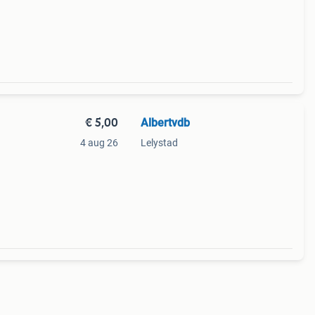
€ 5,00
Albertvdb
4 aug 26
Lelystad