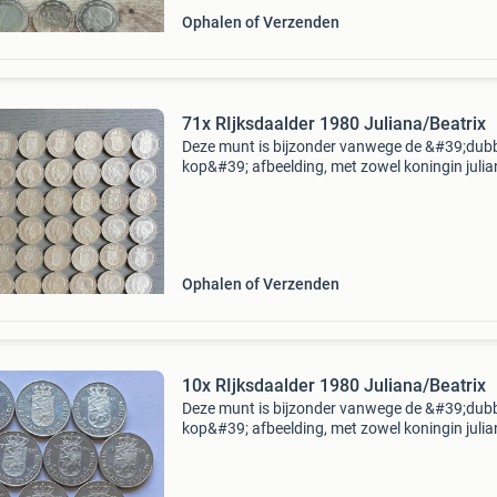
Ophalen of Verzenden
71x RIjksdaalder 1980 Juliana/Beatrix
Deze munt is bijzonder vanwege de &#39;dub
kop&#39; afbeelding, met zowel koningin juli
als prinses beatrix, ter ere van de troonswissel
Munten in zeer goede staat.
Ophalen of Verzenden
10x RIjksdaalder 1980 Juliana/Beatrix
Deze munt is bijzonder vanwege de &#39;dub
kop&#39; afbeelding, met zowel koningin juli
als prinses beatrix, ter ere van de troonswissel
Munten in zeer goede staat