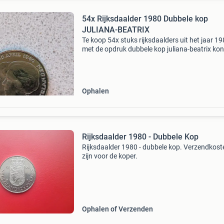
54x Rijksdaalder 1980 Dubbele kop
JULIANA-BEATRIX
Te koop 54x stuks rijksdaalders uit het jaar 1
met de opdruk dubbele kop juliana-beatrix kon
der nederlanden, 2½ gulden. De munten zijn in
prachtige (nieuw) staat. Kan eventueel ook in
gedeelt
Ophalen
Rijksdaalder 1980 - Dubbele Kop
Rijksdaalder 1980 - dubbele kop. Verzendkost
zijn voor de koper.
Ophalen of Verzenden