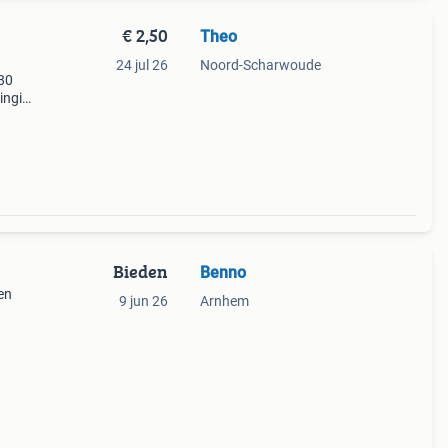
€ 2,50
Theo
24 jul 26
Noord-Scharwoude
980
ingin
Bieden
Benno
en
9 jun 26
Arnhem