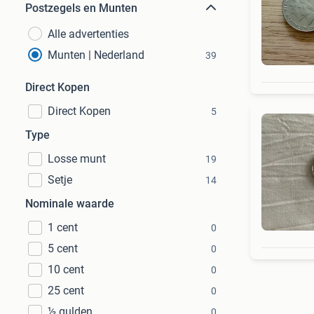
Postzegels en Munten
Alle advertenties
Munten | Nederland
39
Direct Kopen
Direct Kopen
5
Type
Losse munt
19
Setje
14
Nominale waarde
1 cent
0
5 cent
0
10 cent
0
25 cent
0
½ gulden
0