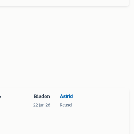
Bieden
Astrid
v
22 jun 26
Reusel
n
0 jaar