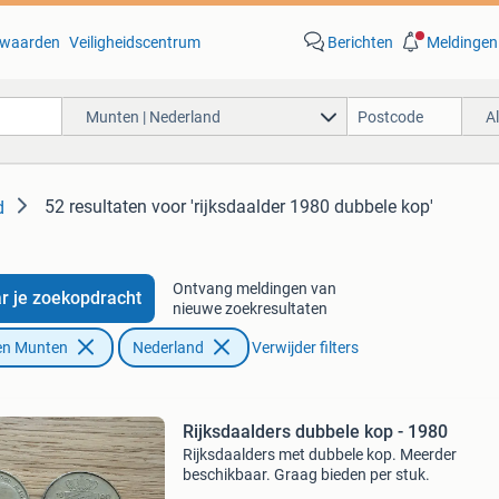
waarden
Veiligheidscentrum
Berichten
Meldingen
Munten | Nederland
A
52 resultaten
voor 'rijksdaalder 1980 dubbele kop'
d
Ontvang meldingen van
r je zoekopdracht
nieuwe zoekresultaten
en Munten
Nederland
Verwijder filters
Rijksdaalders dubbele kop - 1980
Rijksdaalders met dubbele kop. Meerder
beschikbaar. Graag bieden per stuk.