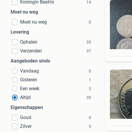
Koningin Beatrix
14
Moet nu weg
Moet nu weg
0
Levering
Ophalen
35
Verzenden
37
Aangeboden sinds
Vandaag
0
Gisteren
1
Een week
3
Altijd
39
Eigenschappen
Goud
0
Zilver
5