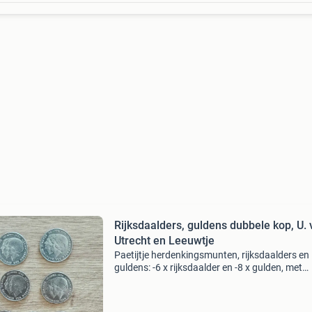
Rijksdaalders, guldens dubbele kop, U. 
Utrecht en Leeuwtje
Paetijtje herdenkingsmunten, rijksdaalders en
guldens: -6 x rijksdaalder en -8 x gulden, met
dubbelportret, tgv de troonswisseling, 1980. I
gebruikte, nette staat. -2 X rijksdaalder, tgv 40
uni