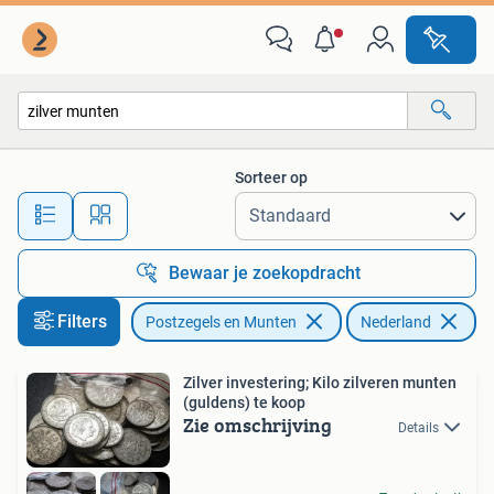
Munten | Nederland
Sorteer op
Alle afstanden…
Bewaar je zoekopdracht
Filters
Postzegels en Munten
Nederland
Ve
Zilver investering; Kilo zilveren munten
(guldens) te koop
Zie omschrijving
Details