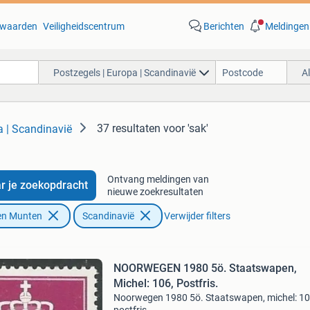
waarden
Veiligheidscentrum
Berichten
Meldingen
Postzegels | Europa | Scandinavië
A
37 resultaten
voor 'sak'
a | Scandinavië
Ontvang meldingen van
r je zoekopdracht
nieuwe zoekresultaten
en Munten
Scandinavië
Verwijder filters
NOORWEGEN 1980 5ö. Staatswapen,
Michel: 106, Postfris.
Noorwegen 1980 5ö. Staatswapen, michel: 10