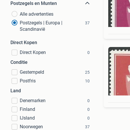
Postzegels en Munten
Alle advertenties
Postzegels | Europa |
37
Scandinavië
Direct Kopen
Direct Kopen
0
Conditie
Gestempeld
25
Postfris
10
Land
Denemarken
0
Finland
0
IJsland
0
Noorwegen
37