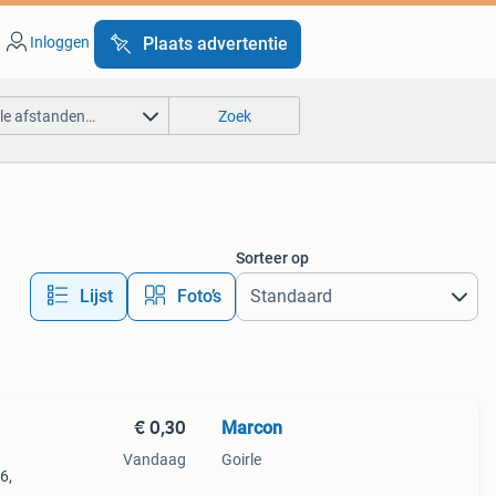
Inloggen
Plaats advertentie
lle afstanden…
Zoek
Sorteer op
Lijst
Foto’s
€ 0,30
Marcon
Vandaag
Goirle
6,