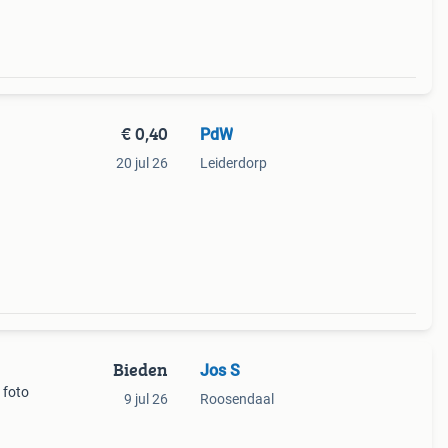
€ 0,40
PdW
20 jul 26
Leiderdorp
Bieden
Jos S
 foto
9 jul 26
Roosendaal