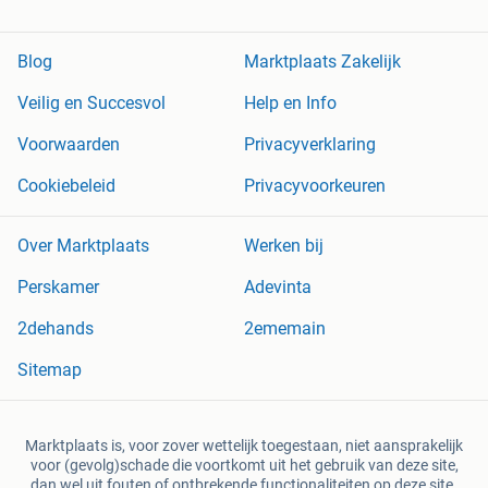
Blog
Marktplaats Zakelijk
Veilig en Succesvol
Help en Info
Voorwaarden
Privacyverklaring
Cookiebeleid
Privacyvoorkeuren
Over Marktplaats
Werken bij
Perskamer
Adevinta
2dehands
2ememain
Sitemap
Marktplaats is, voor zover wettelijk toegestaan, niet aansprakelijk
voor (gevolg)schade die voortkomt uit het gebruik van deze site,
dan wel uit fouten of ontbrekende functionaliteiten op deze site.