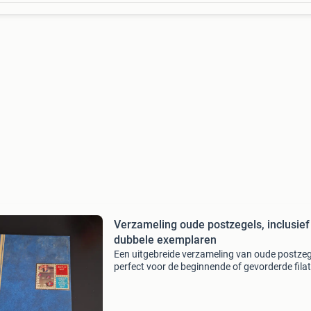
Verzameling oude postzegels, inclusief
dubbele exemplaren
Een uitgebreide verzameling van oude postzeg
perfect voor de beginnende of gevorderde filate
De collectie bevat zowel unieke exemplaren al
dubbele postzegels, wat mogelijkheden biedt 
ru