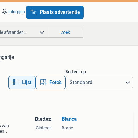
Inloggen
Plaats advertentie
lle afstanden…
Zoek
garije'
Sorteer op
Lijst
Foto’s
Bieden
Bianca
s van
Gisteren
Borne
den
 met