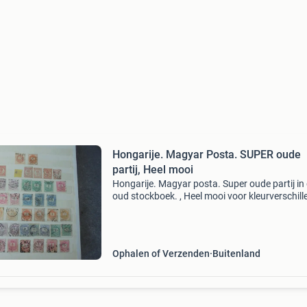
Hongarije. Magyar Posta. SUPER oude
partij, Heel mooi
Hongarije. Magyar posta. Super oude partij in 
oud stockboek. , Heel mooi voor kleurverschill
stempels, opdrukken , etc, oude nrs tussen nr 
400 . Super partij voor de specialist. Verzendin
Ophalen of Verzenden
Buitenland