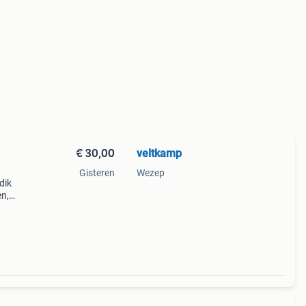
€ 30,00
veltkamp
Gisteren
Wezep
dik
en,
10 en