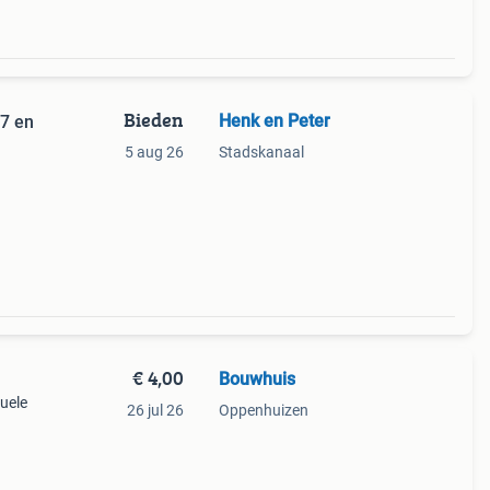
Bieden
Henk en Peter
77 en
5 aug 26
Stadskanaal
€ 4,00
Bouwhuis
tuele
26 jul 26
Oppenhuizen