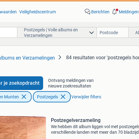
waarden
Veiligheidscentrum
Berichten
Meldingen
Postzegels | Volle albums en
A
Verzamelingen
84 resultaten
voor 'postzegels hon
 albums en Verzamelingen
Ontvang meldingen van
r je zoekopdracht
nieuwe zoekresultaten
en Munten
Postzegels
Verwijder filters
Postzegelverzameling
We hebben dit album liggen vol met postzegel
verschillende landen met meer dan 70 bladzij
gevuld met postzegels zoals bv 10 bladzijden