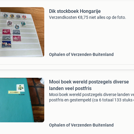
Dik stockboek Hongarije
Verzendkosten €8,75 niet alles op de foto.
Ophalen of Verzenden
Buitenland
Mooi boek wereld postzegels diverse
landen veel postfris
Mooi boek wereld postzegels diverse landen v
postfris en gestempeld (ca 6 totaal 133 stuks 
Frankrijk (veel postfris), hongarije, polen, roem
granada, tsjechoslowakije , mongolia, nicaraq
Ophalen of Verzenden
Buitenland