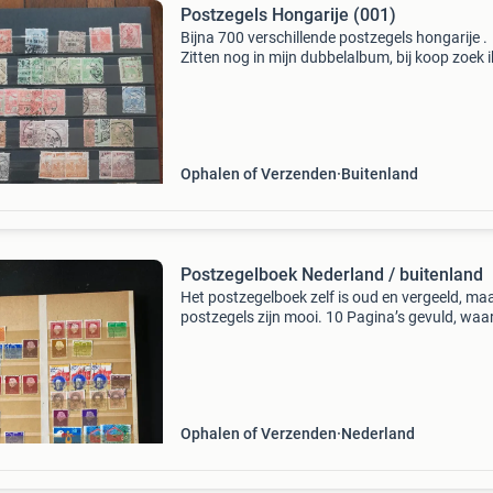
Postzegels Hongarije (001)
Bijna 700 verschillende postzegels hongarije .
Zitten nog in mijn dubbelalbum, bij koop zoek 
alle verschillende zegels de mooiste er uit. Zie 
meer foto&#39;s mijn advertentie "hon
Ophalen of Verzenden
Buitenland
Postzegelboek Nederland / buitenland
Het postzegelboek zelf is oud en vergeeld, ma
postzegels zijn mooi. 10 Pagina’s gevuld, waa
3 met nederlandse postzegels. Buitenland: oa.
Jemen, joegoslavië, polen, hongarije, argentini
Ophalen of Verzenden
Nederland