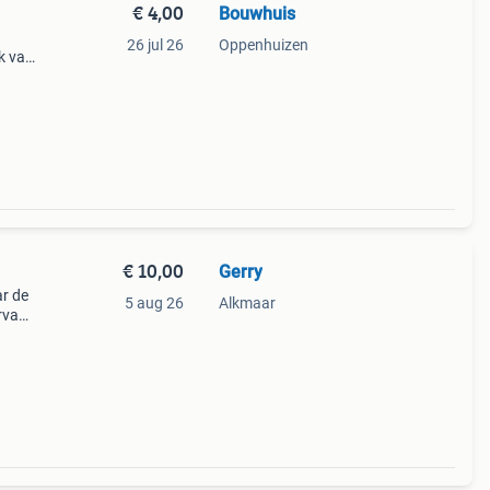
€ 4,00
Bouwhuis
26 jul 26
Oppenhuizen
ik van
voor
€ 10,00
Gerry
ar de
5 aug 26
Alkmaar
rvan
ë, vae