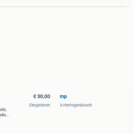
€ 30,00
mp
Eergisteren
's-Hertogenbosch
els,
list.
s
voor