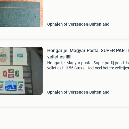
ddr postzegels en postzegels uit hongarije
roemenië f
Ophalen of Verzenden
Buitenland
Hongarije. Magyar Posta. SUPER PARTIJ PF
velletjes !!!!!
Hongarije. Magyar posta. Super partij postfri
velletjes !!!!! 55 Stuks. Heel veel betere velletjes
zie alle foto&#39;s en tel de waarde. Hoge cat
waarde van deze mooie partij. Zeer lage i
Ophalen of Verzenden
Buitenland