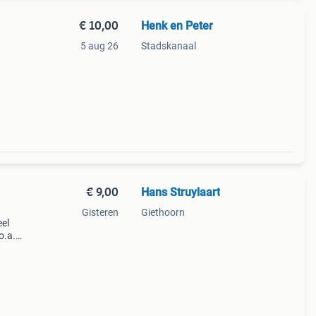
€ 10,00
Henk en Peter
5 aug 26
Stadskanaal
€ 9,00
Hans Struylaart
Gisteren
Giethoorn
eel
o.a.
enië,
u