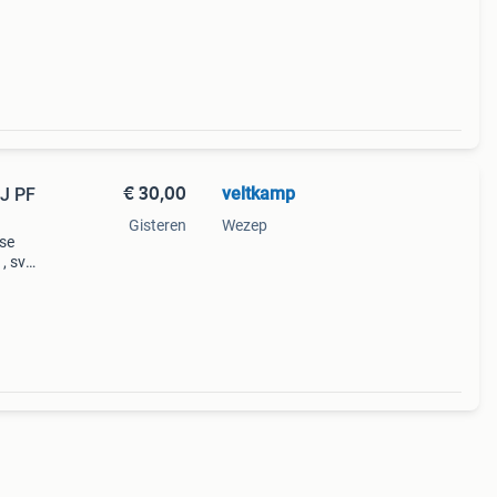
€ 30,00
veltkamp
Gisteren
Wezep
sse
 , svp