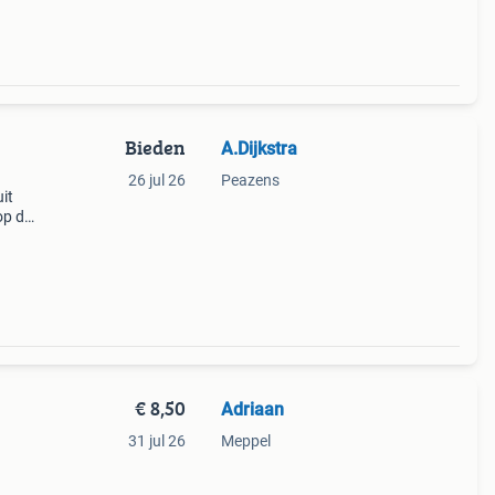
Bieden
A.Dijkstra
26 jul 26
Peazens
it
 op de
via
osten
€ 8,50
Adriaan
31 jul 26
Meppel