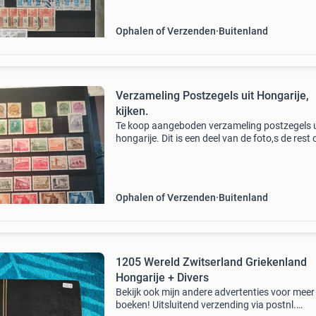
Ophalen of Verzenden
Buitenland
Verzameling Postzegels uit Hongarije,
kijken.
Te koop aangeboden verzameling postzegels u
hongarije. Dit is een deel van de foto,s de rest
volgende advertentie. Bieden op de hele verzy 
de advertentie op marktplaats svp. Verzendk
Ophalen of Verzenden
Buitenland
1205 Wereld Zwitserland Griekenland
Hongarije + Divers
Bekijk ook mijn andere advertenties voor meer
boeken! Uitsluitend verzending via postnl.