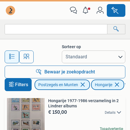
Postzegels | Europa | Hongarije
Sorteer op
Alle afstanden…
Bewaar je zoekopdracht
Filters
Postzegels en Munten
Hongarije
Ver
Hongarije 1977-1986 verzameling in 2
Lindner albums
€ 150,00
Details
Topadvertentie