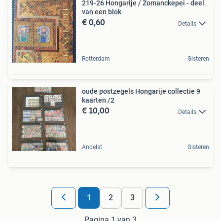
219-26 Hongarije / Zomanckepei - deel
van een blok
€ 0,60
Details
Rotterdam
Gisteren
oude postzegels Hongarije collectie 9
kaarten /2
€ 10,00
Details
Andelst
Gisteren
1
2
3
Pagina 1 van 3