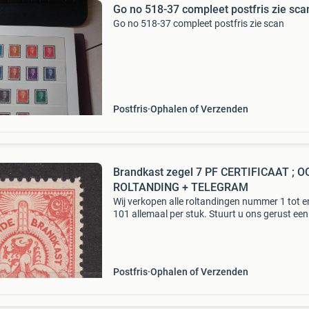
Go no 518-37 compleet postfris zie sca
Go no 518-37 compleet postfris zie scan
Postfris
Ophalen of Verzenden
Brandkast zegel 7 PF CERTIFICAAT ; O
ROLTANDING + TELEGRAM
Wij verkopen alle roltandingen nummer 1 tot 
101 allemaal per stuk. Stuurt u ons gerust een
mailtje met alle roltandingen, die u nog mist en
zullen u een prijsopgave van de ontbrekende r
Postfris
Ophalen of Verzenden