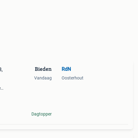
Bieden
RdN
8,
Vandaag
Oosterhout
e
rnets
t een
Dagtopper