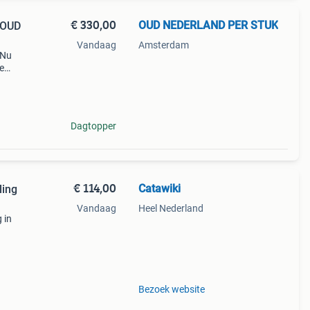
€ 330,00
OUD NEDERLAND PER STUK
; OUD
Vandaag
Amsterdam
 Nu
e
/m
Dagtopper
€ 114,00
Catawiki
ling
Vandaag
Heel Nederland
 in
9%
ase
Bezoek website