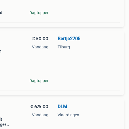
nd
Dagtopper
€ 50,00
Bertje2705
Vandaag
Tilburg
n
Dagtopper
€ 675,00
DLM
Vandaag
Vlaardingen
ls
 géén