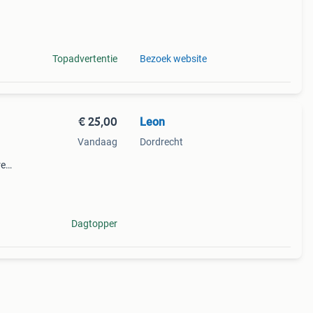
9%
ase
Topadvertentie
Bezoek website
€ 25,00
Leon
Vandaag
Dordrecht
re
it
. Ook
Dagtopper