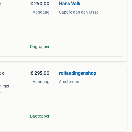
€ 250,00
Hans Valk
n
Vandaag
Capelle aan den IJssel
Dagtopper
€ 295,00
roltandingenshop
OK
Vandaag
Amsterdam
en met
 wij
olta
Dagtopper