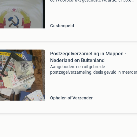
een voorbedrukt geschatte waarde: €150.0
Belangrijk: winnende biedingen zijn exclusief 
koperbescherming + €3 kavel beschrijving ple
Gestempeld
Postzegelverzameling in Mappen -
Nederland en Buitenland
Aangeboden: een uitgebreide
postzegelverzameling, deels gevuld in meerde
mappen. De collectie bevat zowel postzegels u
nederland als uit diverse buitenlandse landen
nog ongeveer 100 kinderpos
Ophalen of Verzenden