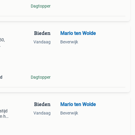
Dagtopper
Bieden
Mario ten Wolde
50,
Vandaag
Beverwijk
 van
nd
Dagtopper
Bieden
Mario ten Wolde
stijd
Vandaag
Beverwijk
an het
 van