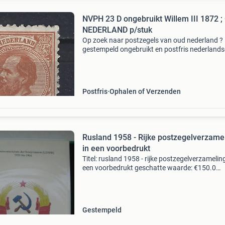
NVPH 23 D ongebruikt Willem III 1872 
NEDERLAND p/stuk
Op zoek naar postzegels van oud nederland ?
gestempeld ongebruikt en postfris nederlands
postzegels willem iii wapenzegels cijfer en
wilhelmina zegels, hoofdnummers van 1852 t
1926 vrijwel compl
Postfris
Ophalen of Verzenden
Rusland 1958 - Rijke postzegelverzame
in een voorbedrukt
Titel: rusland 1958 - rijke postzegelverzameling
een voorbedrukt geschatte waarde: €150.0
Belangrijk: winnende biedingen zijn exclusief 
koperbescherming + €3 kavel beschrijving ple
Gestempeld