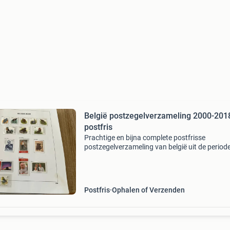
België postzegelverzameling 2000-201
postfris
Prachtige en bijna complete postfrisse
postzegelverzameling van belgië uit de period
2000 t/m 2018. De verzameling omvat veel co
en blokken, gepresenteerd in 3 luxe albums me
aanzienlijke c
Postfris
Ophalen of Verzenden