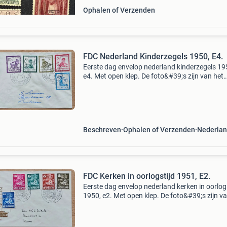
Ophalen of Verzenden
FDC Nederland Kinderzegels 1950, E4.
Eerste dag envelop nederland kinderzegels 19
e4. Met open klep. De foto&#39;s zijn van het
daadwerkelijk aangeboden item. De getoonde
beelden geven de actuele staat, en kenmerken
het produc
Beschreven
Ophalen of Verzenden
Nederla
FDC Kerken in oorlogstijd 1951, E2.
Eerste dag envelop nederland kerken in oorlog
1950, e2. Met open klep. De foto&#39;s zijn v
daadwerkelijk aangeboden item. De getoonde
beelden geven de actuele staat, en kenmerken
h