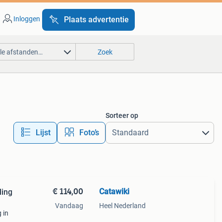
Inloggen
Plaats advertentie
lle afstanden…
Zoek
Sorteer op
Lijst
Foto’s
€ 114,00
Catawiki
ling
Vandaag
Heel Nederland
 in