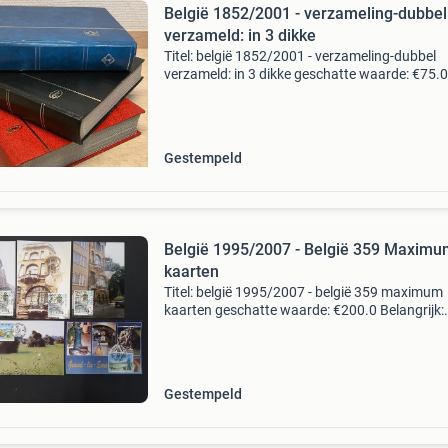
België 1852/2001 - verzameling-dubbel
verzameld: in 3 dikke
Titel: belgië 1852/2001 - verzameling-dubbel
verzameld: in 3 dikke geschatte waarde: €75.0
Belangrijk: winnende biedingen zijn exclusief 
koperbescherming + €3 kavel beschrijving
verzameli
Gestempeld
België 1995/2007 - België 359 Maxim
kaarten
Titel: belgië 1995/2007 - belgië 359 maximum
kaarten geschatte waarde: €200.0 Belangrijk:
winnende biedingen zijn exclusief 9%
koperbescherming + €3 kavel beschrijving belg
Periode 1995/2
Gestempeld