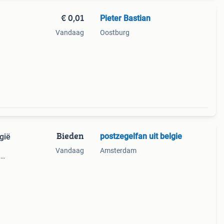
€ 0,01
Pieter Bastian
Vandaag
Oostburg
 ik
zijn
Bieden
postzegelfan uit belgie
gië
Vandaag
Amsterdam
,
e