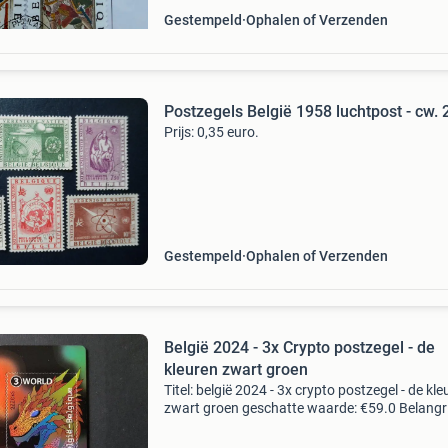
Gestempeld
Ophalen of Verzenden
Postzegels België 1958 luchtpost - cw. 
Prijs: 0,35 euro.
Gestempeld
Ophalen of Verzenden
België 2024 - 3x Crypto postzegel - de
kleuren zwart groen
Titel: belgië 2024 - 3x crypto postzegel - de kle
zwart groen geschatte waarde: €59.0 Belangri
winnende biedingen zijn exclusief 9%
koperbescherming + €3 kavel beschrijving belg