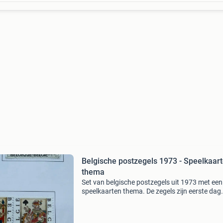
Belgische postzegels 1973 - Speelkaar
thema
Set van belgische postzegels uit 1973 met een
speelkaarten thema. De zegels zijn eerste dag
gestempeld en tonen afbeeldingen van koning
koninginnen. Een mooie toevoeging voor elke
verzamelaar.