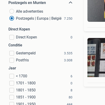
Postzegels en Munten
Alle advertenties
Postzegels | Europa | België
7.250
Direct Kopen
Direct Kopen
0
Conditie
Gestempeld
3.535
Postfris
3.008
Jaar
< 1700
6
1701 - 1800
0
1801 - 1850
8
1851 - 1900
80
1901 - 1950
444