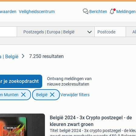
waarden
Veiligheidscentrum
Berichten
Meldingen
Postzegels | Europa | België
A
7.250 resultaten
 | België
Ontvang meldingen van
r je zoekopdracht
nieuwe zoekresultaten
en Munten
België
Verwijder filters
België 2024 - 3x Crypto postzegel - de
kleuren zwart groen
Titel: belgië 2024 - 3x crypto postzegel - de kle