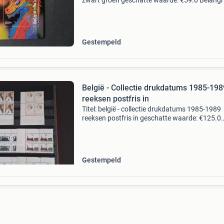
zwart groen geschatte waarde: €59.0 Belangri
winnende biedingen zijn exclusief 9%
koperbescherming + €3 kavel beschrijving belg
202
Gestempeld
België - Collectie drukdatums 1985-198
reeksen postfris in
Titel: belgië - collectie drukdatums 1985-1989
reeksen postfris in geschatte waarde: €125.0
Belangrijk: winnende biedingen zijn exclusief 
koperbescherming + €3 kavel beschrijving belg
Gestempeld