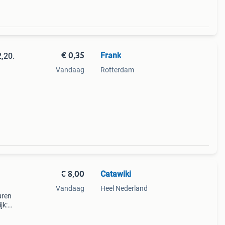
€ 0,35
Frank
2,20.
Vandaag
Rotterdam
€ 8,00
Catawiki
Vandaag
Heel Nederland
uren
jk:
ië