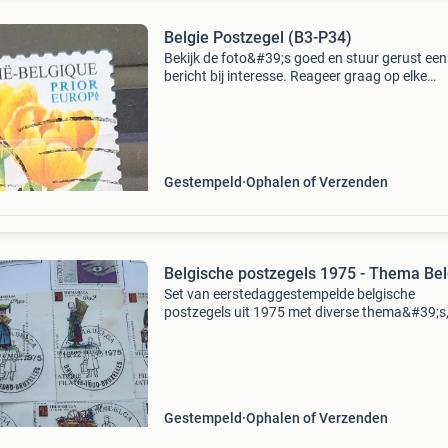
Belgie Postzegel (B3-P34)
Bekijk de foto&#39;s goed en stuur gerust een
bericht bij interesse. Reageer graag op elke
postzegel afzonderlijk die je wilt hebben, zodat
precies weet om welke zegels het gaat. Prijzen 
o
Gestempeld
Ophalen of Verzenden
Belgische postzegels 1975 - Thema Bel
Set van eerstedaggestempelde belgische
postzegels uit 1975 met diverse thema&#39;s
waaronder traditionele beroepen en scènes. D
zegels zijn in goede staat en tonen duidelijke
stempels van brusse
Gestempeld
Ophalen of Verzenden