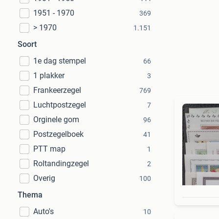
1951 - 1970
369
> 1970
1.151
Soort
1e dag stempel
66
1 plakker
3
Frankeerzegel
769
Luchtpostzegel
7
Orginele gom
96
Postzegelboek
41
PTT map
1
Roltandingzegel
2
Overig
100
Thema
Auto's
10