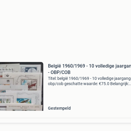
België 1960/1969 - 10 volledige jaarga
- OBP/COB
Titel: belgië 1960/1969 - 10 volledige jaargang
obp/cob geschatte waarde: €75.0 Belangrijk:
winnende biedingen zijn exclusief 9%
koperbescherming + €3 kavel beschrijving
cataloguswaarde
Gestempeld