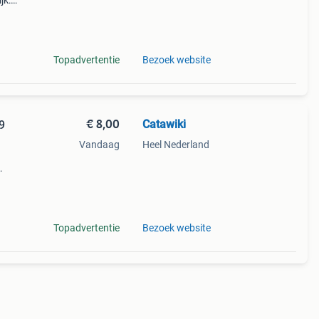
jk:
ië
Topadvertentie
Bezoek website
€ 8,00
Catawiki
9
Vandaag
Heel Nederland
9%
ië -
Topadvertentie
Bezoek website