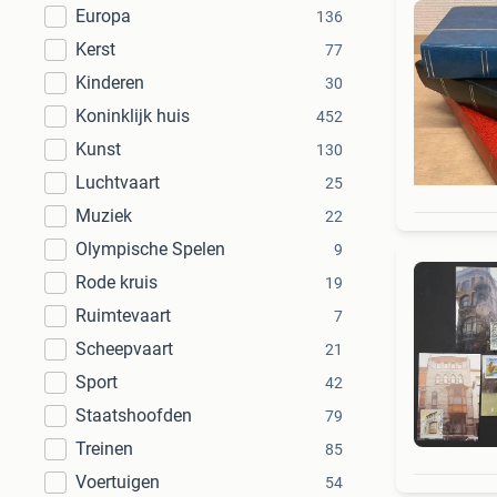
Europa
136
Kerst
77
Kinderen
30
Koninklijk huis
452
Kunst
130
Luchtvaart
25
Muziek
22
Olympische Spelen
9
Rode kruis
19
Ruimtevaart
7
Scheepvaart
21
Sport
42
Staatshoofden
79
Treinen
85
Voertuigen
54